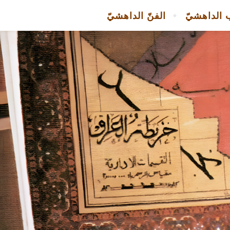
 الداهشيّ
الفنّ الداهشيّ