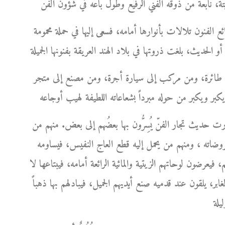
ئع الفنون تلالات بأنوارها أمامه، فسعى إليها في حملة محمومة
ى طائرة، ومن مركب إلى سيارة أجرة، ومن مصنع إلى متجر
ارت حديث تجار الفنّ يُسِرُّون بها بعضُهم إلى بعض. منهم من
روضاته ، ومنهم من يحمل إليه قطع العاج النفيس، فيساومه
 فيعرضون لوحاتهم الزيتية والمائية الرائعة أمامه، فيبتاعها لا
ر، يلقون عند قدميه صنع أيديهم الجميل، فيبادلهم بها ذهباً