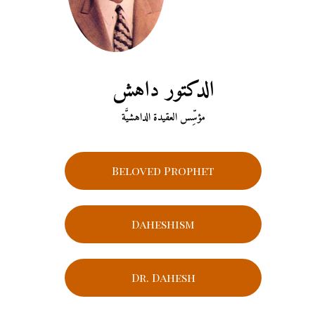
الدكتور داهش
مؤسِّس العقيدة الداهشيَّة
Beloved Prophet
Daheshism
Dr. Dahesh