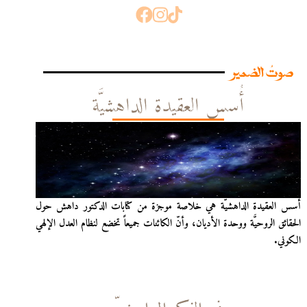
صوتُ الضمير
أُسس العقيدة الداهشيَّة
أُسس العقيدة الداهشيّة هي خلاصة موجزة من كتابات الدكتور داهش حول
الحقائق الروحيَّة ووحدة الأديان، وأنّ الكائنات جميعاً تخضع لنظام العدل الإلهي
الكوني.