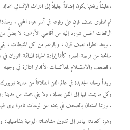
خليقاً برفعتها يكون إضافةً جليلةً إلى التراث الإنساني الخالد.
ثم انطوى نصف قرنٍ على وقوعه في أسر هواه المحيي . ومنذذا
الرائعات الحسن تتوارد إليه من أقاصي الأرض، لا يضنُّ من أ
. وبعد انطواء نصف قرن ، وبالرغم من كل المثبطات ، بقي و
سانحة من فرصة العمر، كأنما إرادة الحياة الدائمة الثوران في 
للضعف والاستسلام لمعاكسات الأقدار الثائرة في وجهه .
ويبدأ رحلته الجديدة في عالم الفن انطلاقاً من مدينة نيوي
وكل ما يمت فيها إلى الفن بصلة . ولا يني يبحث من مدينة إلى
وربما استعان بالصحف في بحثه عن لوحات نادرة يرى فيها تفرداً وإبداعاً، فيُعلن فيها عن رغبته في ابتياعها .
وهو، كعادته يبادر إلى تدوين مشاهداته اليومية بتفاصيلها، وت