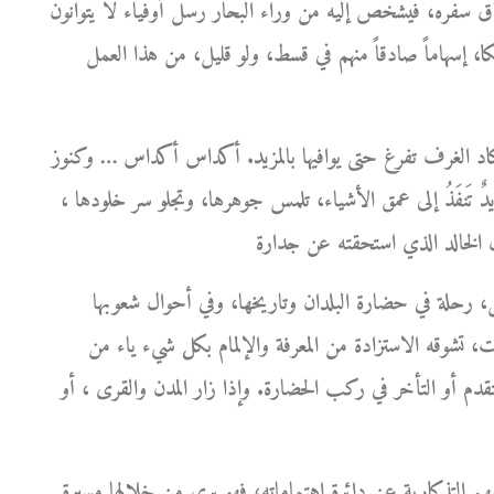
ره، فيشخص إليه من وراء البحار رُسُلٌ أوفياء لا يتوانون
كا، إسهاماً صادقاً منهم في قسط، ولو قليل، من هذا العمل
كاد الغرف تفرغ حتى يوافيها بالمزيد. أكداس أكداس … وكنوز
ها يدٌ تَنفَذُ إلى عمق الأشياء، تلمس جوهرها، وتجلو سر خلودها ،
، رحلة في حضارة البلدان وتاريخها، وفي أحوال شعوبها
ت، تشوقه الاستزادة من المعرفة والإلمام بكل شيء ياء من
التقدم أو التأخر في ركب الحضارة. وإذا زار المدن والقرى ، أو
هم التذكارية عن دائرة اهتماماته؛ فهو يرى من خلالها مسيرة