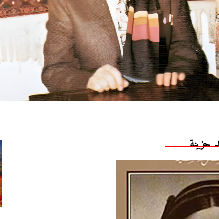
د حزينة