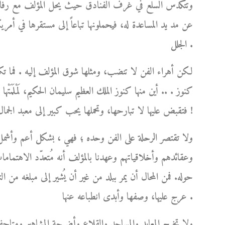
وتتكدس السلع في غرف الفنادق حيث يحل المؤلف مع رفاق سف
عن مد يد المساعدة له، فيحملونها تباعاً إلى مستقرها في أمري
الجلل .
لكن أهراء الفن لا تنضب، ومثلها شوق المؤلف إليه . فما ت
كنوز . .. أين منها كنوز الملك العظيم سليمان الحكيم، لَمْلَمَتْ
فتقبض عليها لا تبارحها، وتحملها يحب كبير إلى معبد الجمال الخالد الذي استحقته عن جدارة !
ولا تقتصر الرحلة على الفن وحده ؛ فهي ، بشكل أعم وأشمل
وعقائدهم وأخلاقياتهم وعهدنا بالمؤلف أنه مُتعدّد الاهتماما
حوله. فمن المحال أن يمر ببلد من غير أن يُشير إلى مبلغه من 
عرج عليها، وصفها وأبدى انطباعه عنها .
ولا تخرج المعابد والمساجد والقلاع وأضرحة المشاهير ومتاحف