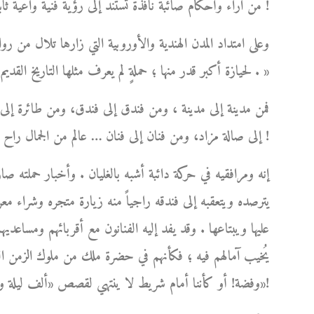
من آراء وأحكام صائبة نافذة تستند إلى رؤية فنية واعية ثابتة، نابعة من ذوقه الفني الرفيع وطول باعه في شؤون الفن !
وعلى امتداد المدن الهندية والأوروبية التي زارها تلال من روا
لحيازة أكبر قدر منها ؛ حملةٍ لم يعرف مثلها التاريخ القديم أو الحديث، بلغت ذروتها في بلاد الهند العريقة بفنونها الجميلة . »
فمن مدينة إلى مدينة ، ومن فندق إلى فندق، ومن طائرة إل
إلى صالة مزاد، ومن فنان إلى فنان … عالم من الجمال راح يكبر ويكبر من حوله مبرداً بشعاعاته اللطيفة لهيب أوجاعه !
إنه ومرافقيه في حركة دائبة أشبه بالغليان . وأخبار حملته ص
يترصده ويتعقبه إلى فندقه راجياً منه زيارة متجره وشراء مع
عليها ويبتاعها . وقد يفد إليه الفنانون مع أقربائهم ومساعديهم،
يُخيب آمالهم فيه ؛ فكأنهم في حضرة ملك من ملوك الزمن الغاب
وفضة! أو كأننا أمام شريط لا ينتهي لقصص «ألف ليلة وليلة»!