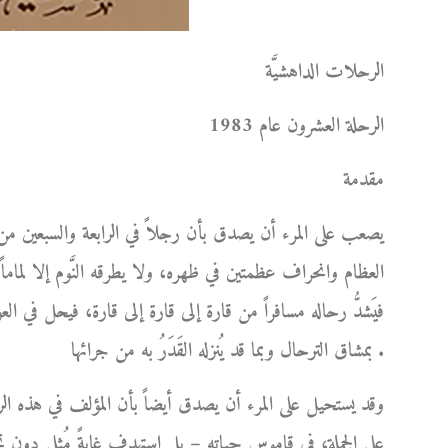
الرحلات الداهشيَّة
الرحلة العشرون عام 1983
مقدمة
يصعب على المرء أن يصدق بأن رجلاً في الرابعة والسبعين من
العظام وانحراف عظمتين في ظهره، ولا يطرقه النَّوم إلا لماما
فيَشدُّ رحاله مسافراً من قارة إلى قارة إلى قارة، فيحل في ا
بمشاق الترحال وبما قد يُنزله القَدَرُ به من جرائها .
وقد يستحيل على المرء أن يصدق أيضاً بأن المؤلف في هذه الر
على الجملة، في قاموس حياته – بل استهدف غايةً مُثلى دو