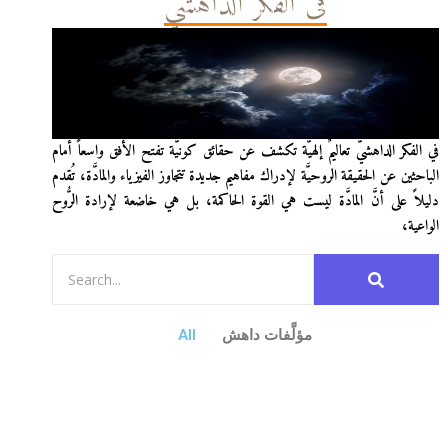
في الفكر الداهشيّ
في الفكر الداهشيّ تعاليمٌ إلهيَّة تكشف عن حقائق كونيَّة تفتح الأفق واسعاً أمام
الباحثين عن الحقيقة الروحيَّة لإدراك مفاهيم جديدة تتجاوز الفيزياء والمادَّة، تُقدم
دليلاً على أنَّ المادَّة ليست هي القوة الحاكمة، بل هي خاضعة لإرادة الرُّوح
الواعية،
مؤلَّفات داهش
All