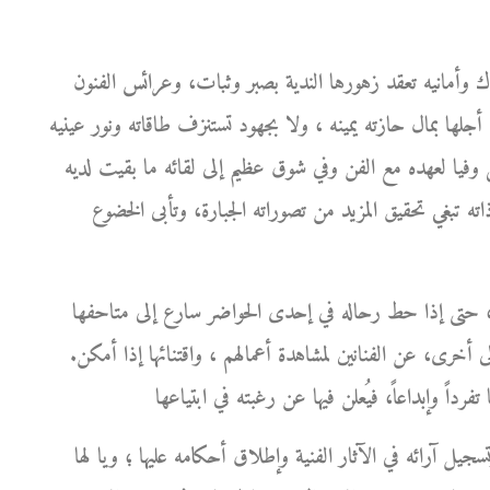
ك وأمانيه تعقد زهورها الندية بصبر وثبات، وعرائس الفنون
جلها بمال حازته يمينه ، ولا بجهود تستنزف طاقاته ونور عينيه
فيا لعهده مع الفن وفي شوق عظيم إلى لقائه ما بقيت لديه
ذاته تبغي تحقيق المزيد من تصوراته الجبارة، وتأبى الخضوع
ورك، حتى إذا حط رحاله في إحدى الحواضر سارع إلى متاحفها
 أخرى، عن الفنانين لمشاهدة أعمالهم ، واقتنائها إذا أمكن.
سجيل آرائه في الآثار الفنية وإطلاق أحكامه عليها ؛ ويا لها