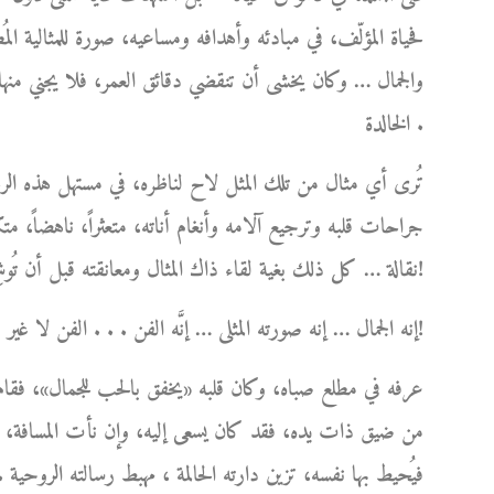
فحياة المؤلّف، في مبادئه وأهدافه ومساعيه، صورة للمثالية المُط
والجمال … وكان يخشى أن تنقضي دقائق العمر، فلا يجني منها 
الخالدة .
تُرى أي مثال من تلك المثل لاح لناظره، في مستهل هذه الرحل
جراحات قلبه وترجيع آلامه وأنغام أناته، متعثراً، ناهضاً، متكئا
نقالة … كل ذلك بغية لقاء ذاك المثال ومعانقته قبل أن تُوشِكَ شمسه على الغياب ؟!
إنه الجمال … إنه صورته المثلى … إنَّه الفن . . . الفن لا غير!
عرفه في مطلع صباه، وكان قلبه «يخفق بالحب للجمال»، فقام 
من ضيق ذات يده، فقد كان يسعى إليه، وإن نأت المسافة، ل
فيُحيط بها نفسه، تزين دارته الحالمة ، مهبط رسالته الروحية .