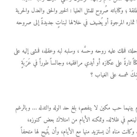
لقة ؛ وكتاباته صُروح للمثل العليا : الخير والحق والعدل والحرية
ثماره المرجوة أو يُضيف في خلالها لبناتٍ جديدةً إلى صروحه
ة، فملك عليه روحه وحسَّه ، وسلبه لبه وعقله، فمشى إليه على
ً تارةً على عكازه أو أيدي مرافقيه، وجالساً طوراً في عَرَبَةٍ
بينهما حب مكين لا ينفصم، بلغ حد الوله والتدله … وبالرغم
ينعم في ظلاله. وتمكنه الأيام من امتلاك بعض كنوزه،
 وكانت مناه أن يستزيد منها مع الأيام، وأن يُتيح لها متحفاً