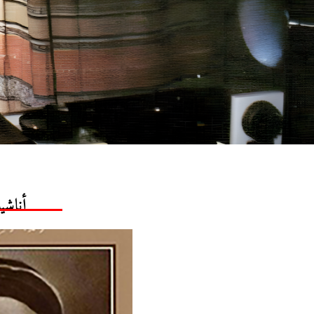
أناشي