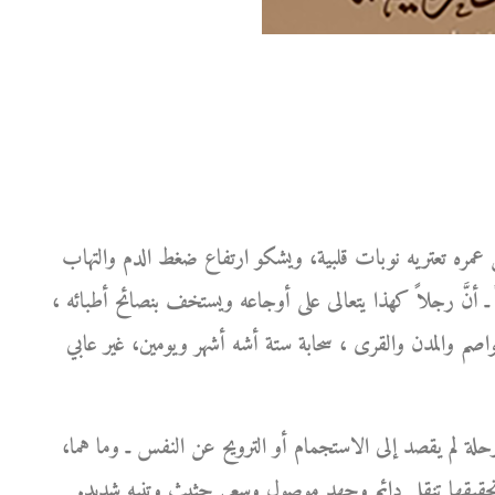
 عمره تعتريه نوبات قلبية، ويشكو ارتفاع ضغط الدم والتهاب
ً ـ أنَّ رجلاً كهذا يتعالى على أوجاعه ويستخف بنصائح أطبائه ،
لعواصم والمدن والقرى ، سحابة ستة أشه أشهر ويومين، غير عابي
حلة لم يقصد إلى الاستجمام أو الترويح عن النفس ـ وما هما،
ن تحقيقها تنقل دائم وجهد موصول وسعي حثيث وتنبه شديد.