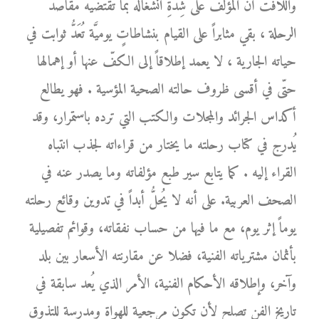
واللافت أنَّ المؤلّف على شِدَّةِ انشغاله بما تقتضيه مقاصد
الرحلة ، بقي مثابراً على القيام بنشاطاتٍ يوميَّة تُعَدُّ ثوابت في
حياته الجارية ، لا يعمد إطلاقاً إلى الكفّ عنها أو إهمالها
حتّى في أقسى ظروف حالته الصحية المؤسية . فهو يطالع
أكداس الجرائد والمجلات والكتب التي ترده باستمرار، وقد
يُدرج في كتاب رحلته ما يختار من قراءاته لجذب انتباه
القراء إليه . كما يتابع سير طبع مؤلفاته وما يصدر عنه في
الصحف العربية. على أنه لا يُحلُّ أبداً في تدوين وقائع رحلته
يوماً إثر يوم، مع ما فيها من حساب نفقاته، وقوائم تفصيلية
بأثمان مشترياته الفنية، فضلا عن مقارنته الأسعار بين بلد
وآخر، وإطلاقه الأحكام الفنية، الأمر الذي يُعد سابقة في
تاريخ الفن تصلح لأن تكون مرجعية للهواة ومدرسة للتذوق