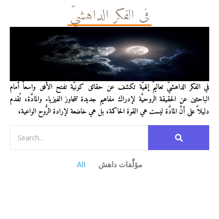
في الفكر الداهشيّ
في الفكر الداهشيّ تعاليمٌ إلهيَّة تكشف عن حقائق كونيَّة تفتح الأفق واسعاً أمام
الباحثين عن الحقيقة الروحيَّة لإدراك مفاهيم جديدة تتجاوز الفيزياء والمادَّة، تُقدم
دليلاً على أنَّ المادَّة ليست هي القوة الحاكمة، بل هي خاضعة لإرادة الرُّوح الواعية،
مؤلَّفات داهش
All