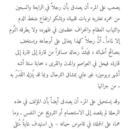
يصعب على المرء أن يصدق بأن رجلاً في الرابعة والسبعين
من عمره تعتريه نوبات قلبية، ويشكو ارتفاع ضغط الدم
والتهاب العظام وانحراف عظمتين في ظهره، ولا يطرقه النَّوم
إلا لماماً ـ أنَّ رجلاً كهذا يتعالى على أوجاعه ويستخف
بنصائح أطبائه ، فيَشدُّ رحاله مسافراً من قارة إلى قارة إلى
قارة، فيحل في العواصم والمدن والقرى ، سحابة ستة أشه
أشهر ويومين، غير عابي بمشاق الترحال وبما قد يُنزله القَدَرُ به
من جرائها .
وقد يستحيل على المرء أن يصدق أيضاً بأن المؤلف في هذه
الرحلة لم يقصد إلى الاستجمام أو الترويح عن النفس ـ وما
هما، على الجملة، في قاموس حياته – بل استهدف غايةً مُثلى