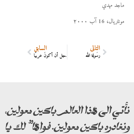
ماجد مهدي
مونتریال، 16 آب ۲۰۰۰
التالي
السابق
رسُولة الله
أخجل أن أكونَ عربيًّا
نأتي الى هذا العالم باكين معولين،
ونغادره باكين معولين. فواها” لك يا