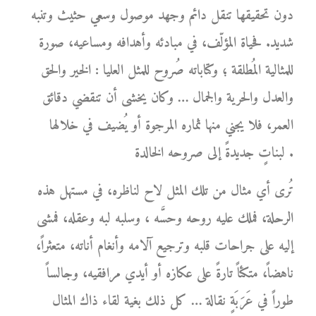
دون تحقيقها تنقل دائم وجهد موصول وسعي حثيث وتنبه
شديد. فحياة المؤلّف، في مبادئه وأهدافه ومساعيه، صورة
للمثالية المُطلقة ؛ وكتاباته صُروح للمثل العليا : الخير والحق
والعدل والحرية والجمال … وكان يخشى أن تنقضي دقائق
العمر، فلا يجني منها ثماره المرجوة أو يُضيف في خلالها
لبناتٍ جديدةً إلى صروحه الخالدة .
تُرى أي مثال من تلك المثل لاح لناظره، في مستهل هذه
الرحلة، فملك عليه روحه وحسَّه ، وسلبه لبه وعقله، فمشى
إليه على جراحات قلبه وترجيع آلامه وأنغام أناته، متعثراً،
ناهضاً، متكئاً تارةً على عكازه أو أيدي مرافقيه، وجالساً
طوراً في عَرَبَةٍ نقالة … كل ذلك بغية لقاء ذاك المثال