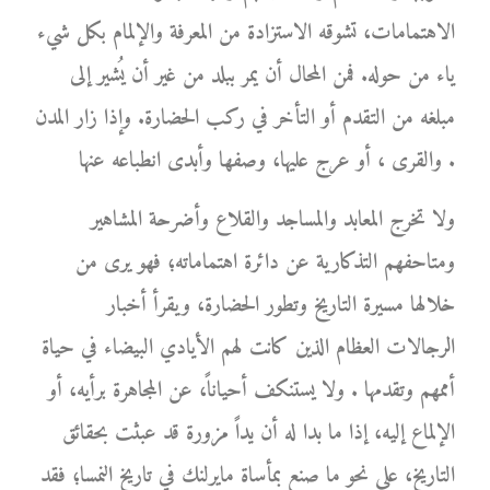
الاهتمامات، تشوقه الاستزادة من المعرفة والإلمام بكل شيء
ياء من حوله. فمن المحال أن يمر ببلد من غير أن يُشير إلى
مبلغه من التقدم أو التأخر في ركب الحضارة. وإذا زار المدن
والقرى ، أو عرج عليها، وصفها وأبدى انطباعه عنها .
ولا تخرج المعابد والمساجد والقلاع وأضرحة المشاهير
ومتاحفهم التذكارية عن دائرة اهتماماته؛ فهو يرى من
خلالها مسيرة التاريخ وتطور الحضارة، ويقرأ أخبار
الرجالات العظام الذين كانت لهم الأيادي البيضاء في حياة
أممهم وتقدمها . ولا يستنكف أحياناً، عن المجاهرة برأيه، أو
الإلماع إليه، إذا ما بدا له أن يداً مزورة قد عبثت بحقائق
التاريخ، على نحو ما صنع بمأساة مايرلنك في تاريخ النمسا؛ فقد