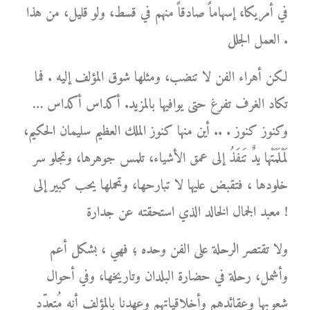
في أمريكا، إسهاماً صادقاً منهم في قسط، ولو قليل، من هذا
العمل الجلل .
لكن أهراء الفن لا تنضب، ومثلها شوق المؤلف إليه . فما
تكاد الغرف تفرغ حتى يوافيها بالمزيد. أكداس أكداس …
وكنوز كنوز . .. أين منها كنوز الملك العظيم سليمان الحكيم،
لَمْلَمَتْها يدٌ تَنفَذُ إلى عمق الأشياء، تلمس جوهرها، وتجلو سر
خلودها ، فتقبض عليها لا تبارحها، وتحملها يحب كبير إلى
معبد الجمال الخالد الذي استحقته عن جدارة !
ولا تقتصر الرحلة على الفن وحده ؛ فهي ، بشكل أعم
وأشمل، رحلة في حضارة البلدان وتاريخها، وفي أحوال
شعوبها وعقائدهم وأخلاقياتهم وعهدنا بالمؤلف أنه مُتعدّد