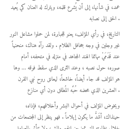
عمد، في شأنها، إلى أن يُشرع قلمه، ويترك له العنان كي يُعيد
الحق إلى نصابه .
التاريخ، في رأي المؤلف، يعنو للجبابرة، لمن حملوا مشاعل النور
غير وجلين في وجه جحافل الظلام . ولقد رآه هناك، منحنياً
عند قَدَمَيْ مهاتما الهند المجاهد في منزله في متحفه، أمام
صوره، حول نصبه ، وعند الثرى الذي سقط فوقه … وها
هو المؤلف قد جاء أيضاً، خاشعاً، ليعانق روح نبي القرن
العشرين الذي محضه حُبَّه المُطلق دون أي منازع .
ويخوض المؤلف في أحوال البشر وأخلاقهم، فإذاه،
حينذاك، أشَدُّ ما يكون إيلاماً . فهو ينظر إلى المجتمعات من
خلال نظارته التي تميز بين الخير والشر، ولا تتأثر بالعوامل