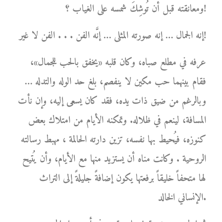
ومعانقته قبل أن تُوشِكَ شمسه على الغياب ؟!
إنه الجمال … إنه صورته المثلى … إنَّه الفن . . . الفن لا غير!
عرفه في مطلع صباه، وكان قلبه «يخفق بالحب للجمال»،
فقام بينهما حب مكين لا ينفصم، بلغ حد الوله والتدله …
وبالرغم من ضيق ذات يده، فقد كان يسعى إليه، وإن نأت
المسافة، لينعم في ظلاله. وتمكنه الأيام من امتلاك بعض
كنوزه، فيُحيط بها نفسه، تزين دارته الحالمة ، مهبط رسالته
الروحية . وكانت مناه أن يستزيد منها مع الأيام، وأن يُتيح
لها متحفاً خليقاً برفعتها يكون إضافةً جليلةً إلى التراث
الإنساني الخالد.