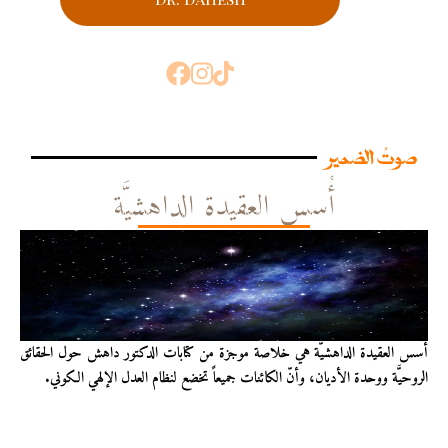
صوتُ الضمير
أُسس العقيدة الداهشيَّة
أُسس العقيدة الداهشيّة هي خلاصة موجزة من كتابات الدكتور داهش حول الحقائق
الروحيَّة ووحدة الأديان، وأنّ الكائنات جميعاً تخضع لنظام العدل الإلهي الكوني.