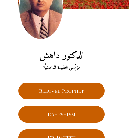
الدكتور داهش
مؤسِّس العقيدة الداهشيَّة
Beloved Prophet
Daheshism
Dr. Dahesh