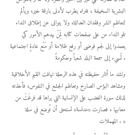
البشرية السخيفة ، فنراه يطرب لأدنى بارقة خير، ويألم
لتعاظم الشر وفقدان العدالة، ولا يتوانى عن إطلاق النداء
تلو النداء من على صفحات كتابه لِمَنْ بيدهم الأمور كي
يعمدوا إلى لجم فوضى أو رفع ظلامة أو مَنْع عادةٍ اجتماعية
تُسيء إلى سمعة البلد شعباً وحكومةً .
ولشد ما أثار حفيظته في هذه الرحلة تهافت القيم الأخلاقية
ومشاهد البؤس الصارخ وتعاظم الجشع في النفوس، فأخذته
لذلك سورة الغضب على الإنسانية التي يراها قد فرغَتْ من
معانيها ، فصارت «مدنسة» تستحق أن تُوضع في سلة
المهملات . »