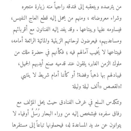
من يترصده ويتعقبه إلى فندقه راجياً منه زيارة متجره
وشراء معروضاته ، ومنهم من يحمل إليه قطع العاج النفيس،
فيساومه عليها ويبتاعها . وقد يفد إليه الفنانون مع أقربائهم
ومساعديهم، فيعرضون لوحاتهم الزيتية والمائية الرائعة أمامه،
فيبتاعها لا يُخيب آمالهم فيه ؛ فكأنهم في حضرة ملك من
ملوك الزمن الغابر، يلقون عند قدميه صنع أيديهم الجميل،
فيبادلهم بها ذهباً وفضة! أو كأننا أمام شريط لا ينتهي
لقصص «ألف ليلة وليلة»!
وتتكدس السلع في غرف الفنادق حيث يحل المؤلف مع
رفاق سفره، فيشخص إليه من وراء البحار رُسُلٌ أوفياء لا
يتوانون عن مد يد المساعدة له، فيحملونها تباعاً إلى مستقرها