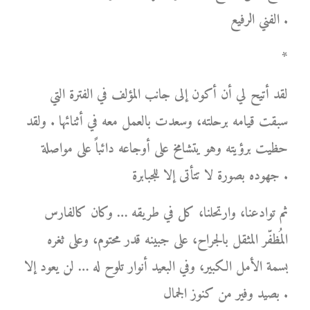
الفني الرفيع .
*
لقد أتيح لي أن أكون إلى جانب المؤلف في الفترة التي
سبقت قيامه برحلته، وسعدت بالعمل معه في أثنائها . ولقد
حظيت برؤيته وهو يتشامخ على أوجاعه دائباً على مواصلة
جهوده بصورة لا تتأتى إلا للجبابرة .
ثم توادعنا، وارتحلنا، كل في طريقه … وكان كالفارس
المُظفّر المثقل بالجراح، على جبينه قدر محتوم، وعلى ثغره
بسمة الأمل الكبير، وفي البعيد أنوار تلوح له … لن يعود إلا
بصيد وفير من كنوز الجمال .