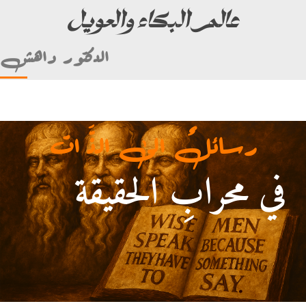
عالم البكاء والعويل
الدكتور داهش
رسائلٌ الى الذَّ ات
في محرابِ الحقيقة
لأمام علي بن أبي طالب)