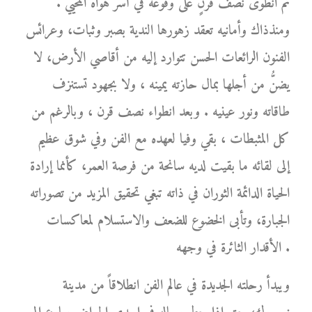
ثم انطوى نصف قرنٍ على وقوعه في أسر هواه المحيي .
ومنذذاك وأمانيه تعقد زهورها الندية بصبر وثبات، وعرائس
الفنون الرائعات الحسن تتوارد إليه من أقاصي الأرض، لا
يضنُّ من أجلها بمال حازته يمينه ، ولا بجهود تستنزف
طاقاته ونور عينيه . وبعد انطواء نصف قرن ، وبالرغم من
كل المثبطات ، بقي وفيا لعهده مع الفن وفي شوق عظيم
إلى لقائه ما بقيت لديه سانحة من فرصة العمر، كأنما إرادة
الحياة الدائمة الثوران في ذاته تبغي تحقيق المزيد من تصوراته
الجبارة، وتأبى الخضوع للضعف والاستسلام لمعاكسات
الأقدار الثائرة في وجهه .
ويبدأ رحلته الجديدة في عالم الفن انطلاقاً من مدينة