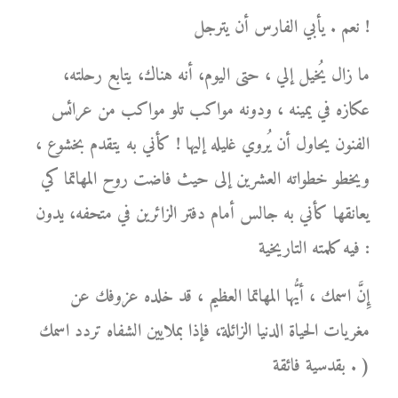
نعم . يأبي الفارس أن يترجل !
ما زال يُخيل إلي ، حتى اليوم، أنه هناك، يتابع رحلته،
عكازه في يمينه ، ودونه مواكب تلو مواكب من عرائس
الفنون يحاول أن يُروي غليله إليها ! كأني به يتقدم بخشوع ،
ويخطو خطواته العشرين إلى حيث فاضت روح المهاتما كي
يعانقها كأني به جالس أمام دفتر الزائرين في متحفه، يدون
فيه كلمته التاريخية :
إِنَّ اسمك ، أيُّها المهاتما العظيم ، قد خلده عزوفك عن
مغريات الحياة الدنيا الزائلة، فإذا بملايين الشفاه تردد اسمك
بقدسية فائقة . )