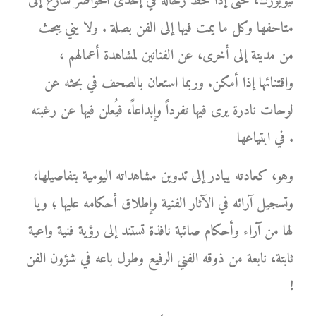
نيويورك، حتى إذا حط رحاله في إحدى الحواضر سارع إلى
متاحفها وكل ما يمت فيها إلى الفن بصلة . ولا يني يبحث
من مدينة إلى أخرى، عن الفنانين لمشاهدة أعمالهم ،
واقتنائها إذا أمكن. وربما استعان بالصحف في بحثه عن
لوحات نادرة يرى فيها تفرداً وإبداعاً، فيُعلن فيها عن رغبته
في ابتياعها .
وهو، كعادته يبادر إلى تدوين مشاهداته اليومية بتفاصيلها،
وتسجيل آرائه في الآثار الفنية وإطلاق أحكامه عليها ؛ ويا
لها من آراء وأحكام صائبة نافذة تستند إلى رؤية فنية واعية
ثابتة، نابعة من ذوقه الفني الرفيع وطول باعه في شؤون الفن
!