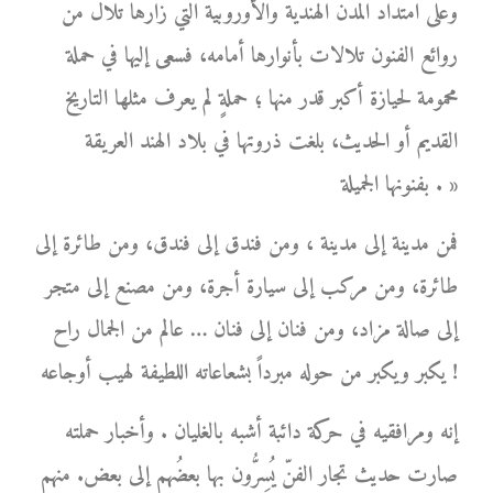
وعلى امتداد المدن الهندية والأوروبية التي زارها تلال من
روائع الفنون تلالات بأنوارها أمامه، فسعى إليها في حملة
محمومة لحيازة أكبر قدر منها ؛ حملةٍ لم يعرف مثلها التاريخ
القديم أو الحديث، بلغت ذروتها في بلاد الهند العريقة
بفنونها الجميلة . »
فمن مدينة إلى مدينة ، ومن فندق إلى فندق، ومن طائرة إلى
طائرة، ومن مركب إلى سيارة أجرة، ومن مصنع إلى متجر
إلى صالة مزاد، ومن فنان إلى فنان … عالم من الجمال راح
يكبر ويكبر من حوله مبرداً بشعاعاته اللطيفة لهيب أوجاعه !
إنه ومرافقيه في حركة دائبة أشبه بالغليان . وأخبار حملته
صارت حديث تجار الفنّ يُسِرُّون بها بعضُهم إلى بعض. منهم