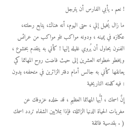
نعم . يأبي الفارس أن يترجل !
ما زال يُخيل إلي ، حتى اليوم، أنه هناك، يتابع رحلته،
عكازه في يمينه ، ودونه مواكب تلو مواكب من عرائس
الفنون يحاول أن يُروي غليله إليها ! كأني به يتقدم بخشوع ،
ويخطو خطواته العشرين إلى حيث فاضت روح المهاتما كي
يعانقها كأني به جالس أمام دفتر الزائرين في متحفه، يدون
فيه كلمته التاريخية :
إِنَّ اسمك ، أيُّها المهاتما العظيم ، قد خلده عزوفك عن
مغريات الحياة الدنيا الزائلة، فإذا بملايين الشفاه تردد اسمك
بقدسية فائقة . )