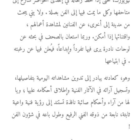
نيويورك، حتى إذا حط رحاله في إحدى الحواضر سارع إلى
متاحفها وكل ما يمت فيها إلى الفن بصلة . ولا يني يبحث
من مدينة إلى أخرى، عن الفنانين لمشاهدة أعمالهم ،
واقتنائها إذا أمكن. وربما استعان بالصحف في بحثه عن
لوحات نادرة يرى فيها تفرداً وإبداعاً، فيُعلن فيها عن رغبته
في ابتياعها .
وهو، كعادته يبادر إلى تدوين مشاهداته اليومية بتفاصيلها،
وتسجيل آرائه في الآثار الفنية وإطلاق أحكامه عليها ؛ ويا
لها من آراء وأحكام صائبة نافذة تستند إلى رؤية فنية واعية
ثابتة، نابعة من ذوقه الفني الرفيع وطول باعه في شؤون الفن
!