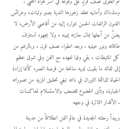
ثم انطوى نصف قرنٍ على وقوعه في أسر هواه المحيي .
ومنذذاك وأمانيه تعقد زهورها الندية بصبر وثبات، وعرائس
الفنون الرائعات الحسن تتوارد إليه من أقاصي الأرض، لا
يضنُّ من أجلها بمال حازته يمينه ، ولا بجهود تستنزف
طاقاته ونور عينيه . وبعد انطواء نصف قرن ، وبالرغم من
كل المثبطات ، بقي وفيا لعهده مع الفن وفي شوق عظيم
إلى لقائه ما بقيت لديه سانحة من فرصة العمر، كأنما إرادة
الحياة الدائمة الثوران في ذاته تبغي تحقيق المزيد من تصوراته
الجبارة، وتأبى الخضوع للضعف والاستسلام لمعاكسات
الأقدار الثائرة في وجهه .
ويبدأ رحلته الجديدة في عالم الفن انطلاقاً من مدينة