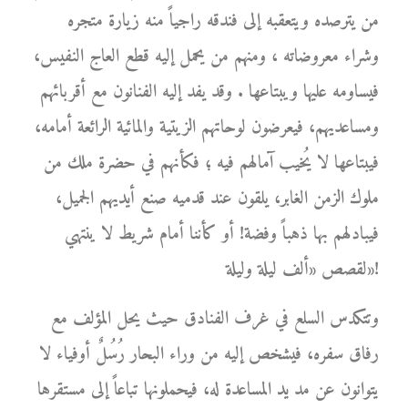
من يترصده ويتعقبه إلى فندقه راجياً منه زيارة متجره
وشراء معروضاته ، ومنهم من يحمل إليه قطع العاج النفيس،
فيساومه عليها ويبتاعها . وقد يفد إليه الفنانون مع أقربائهم
ومساعديهم، فيعرضون لوحاتهم الزيتية والمائية الرائعة أمامه،
فيبتاعها لا يُخيب آمالهم فيه ؛ فكأنهم في حضرة ملك من
ملوك الزمن الغابر، يلقون عند قدميه صنع أيديهم الجميل،
فيبادلهم بها ذهباً وفضة! أو كأننا أمام شريط لا ينتهي
لقصص «ألف ليلة وليلة»!
وتتكدس السلع في غرف الفنادق حيث يحل المؤلف مع
رفاق سفره، فيشخص إليه من وراء البحار رُسُلٌ أوفياء لا
يتوانون عن مد يد المساعدة له، فيحملونها تباعاً إلى مستقرها