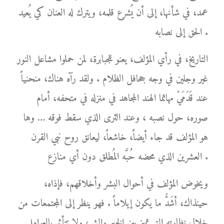
عمد، في شأنها، إلى أن يُشرع قلمه، ويترك له العنان كي يُعيد
الحق إلى نصابه .
التاريخ، في رأي المؤلف، يعنو للجبابرة، لمن حملوا مشاعل النور
غير وجلين في وجه جحافل الظلام . ولقد رآه هناك، منحنياً
عند قَدَمَيْ مهاتما الهند المجاهد في منزله في متحفه، أمام
صوره، حول نصبه ، وعند الثرى الذي سقط فوقه … وها
هو المؤلف قد جاء أيضاً، خاشعاً، ليعانق روح نبي القرن
العشرين الذي محضه حُبَّه المُطلق دون أي منازع .
ويخوض المؤلف في أحوال البشر وأخلاقهم، فإذاه،
حينذاك، أشَدُّ ما يكون إيلاماً . فهو ينظر إلى المجتمعات من
خلال نظارته التي تميز بين الخير والشر، ولا تتأثر بالعوامل