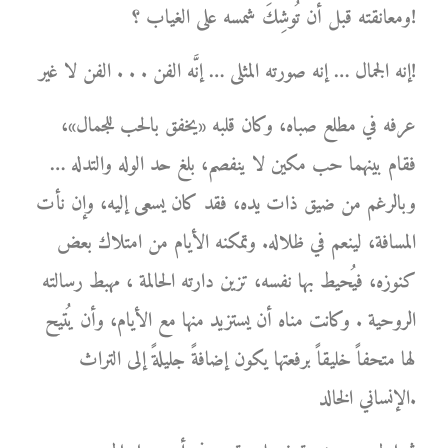
ومعانقته قبل أن تُوشِكَ شمسه على الغياب ؟!
إنه الجمال … إنه صورته المثلى … إنَّه الفن . . . الفن لا غير!
عرفه في مطلع صباه، وكان قلبه «يخفق بالحب للجمال»،
فقام بينهما حب مكين لا ينفصم، بلغ حد الوله والتدله …
وبالرغم من ضيق ذات يده، فقد كان يسعى إليه، وإن نأت
المسافة، لينعم في ظلاله. وتمكنه الأيام من امتلاك بعض
كنوزه، فيُحيط بها نفسه، تزين دارته الحالمة ، مهبط رسالته
الروحية . وكانت مناه أن يستزيد منها مع الأيام، وأن يُتيح
لها متحفاً خليقاً برفعتها يكون إضافةً جليلةً إلى التراث
الإنساني الخالد.