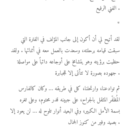
الفني الرفيع .
*
لقد أتيح لي أن أكون إلى جانب المؤلف في الفترة التي
سبقت قيامه برحلته، وسعدت بالعمل معه في أثنائها . ولقد
حظيت برؤيته وهو يتشامخ على أوجاعه دائباً على مواصلة
جهوده بصورة لا تتأتى إلا للجبابرة .
ثم توادعنا، وارتحلنا، كل في طريقه … وكان كالفارس
المُظفّر المثقل بالجراح، على جبينه قدر محتوم، وعلى ثغره
بسمة الأمل الكبير، وفي البعيد أنوار تلوح له … لن يعود إلا
بصيد وفير من كنوز الجمال .