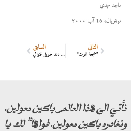
ماجد مهدي
مونتریال، 16 آب ۲۰۰۰
التالي
السابق
“ضجعة الموت”
حول الشعر الداهشي بقلم الأديبة دعد طويل قنواتي
نأتي الى هذا العالم باكين معولين،
ونغادره باكين معولين. فواها” لك يا