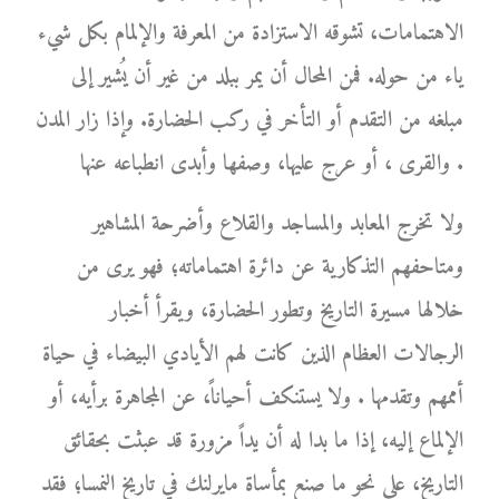
الاهتمامات، تشوقه الاستزادة من المعرفة والإلمام بكل شيء
ياء من حوله. فمن المحال أن يمر ببلد من غير أن يُشير إلى
مبلغه من التقدم أو التأخر في ركب الحضارة. وإذا زار المدن
والقرى ، أو عرج عليها، وصفها وأبدى انطباعه عنها .
ولا تخرج المعابد والمساجد والقلاع وأضرحة المشاهير
ومتاحفهم التذكارية عن دائرة اهتماماته؛ فهو يرى من
خلالها مسيرة التاريخ وتطور الحضارة، ويقرأ أخبار
الرجالات العظام الذين كانت لهم الأيادي البيضاء في حياة
أممهم وتقدمها . ولا يستنكف أحياناً، عن المجاهرة برأيه، أو
الإلماع إليه، إذا ما بدا له أن يداً مزورة قد عبثت بحقائق
التاريخ، على نحو ما صنع بمأساة مايرلنك في تاريخ النمسا؛ فقد