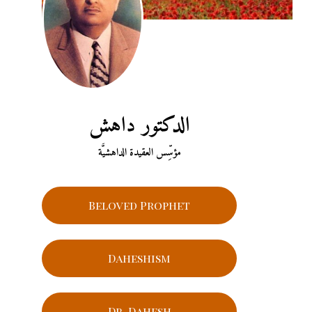
الدكتور داهش
مؤسِّس العقيدة الداهشيَّة
Beloved Prophet
Daheshism
Dr. Dahesh