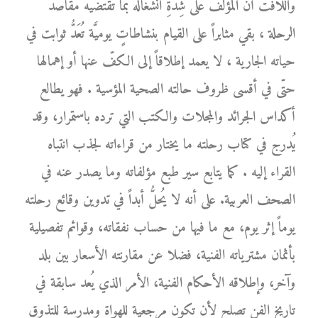
واللافت أنَّ المؤلّف على شِدَّةِ انشغاله بما تقتضيه مقاصد
الرحلة ، بقي مثابراً على القيام بنشاطاتٍ يوميَّة تُعَدُّ ثوابت في
حياته الجارية ، لا يعمد إطلاقاً إلى الكفّ عنها أو إهمالها
حتّى في أقسى ظروف حالته الصحية المؤسية . فهو يطالع
أكداس الجرائد والمجلات والكتب التي ترده باستمرار، وقد
يُدرج في كتاب رحلته ما يختار من قراءاته لجذب انتباه
القراء إليه . كما يتابع سير طبع مؤلفاته وما يصدر عنه في
الصحف العربية. على أنه لا يُحلُّ أبداً في تدوين وقائع رحلته
يوماً إثر يوم، مع ما فيها من حساب نفقاته، وقوائم تفصيلية
بأثمان مشترياته الفنية، فضلا عن مقارنته الأسعار بين بلد
وآخر، وإطلاقه الأحكام الفنية، الأمر الذي يُعد سابقة في
تاريخ الفن تصلح لأن تكون مرجعية للهواة ومدرسة للتذوق