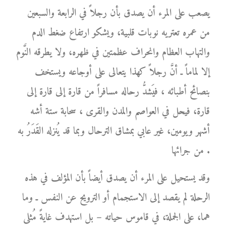
يصعب على المرء أن يصدق بأن رجلاً في الرابعة والسبعين
من عمره تعتريه نوبات قلبية، ويشكو ارتفاع ضغط الدم
والتهاب العظام وانحراف عظمتين في ظهره، ولا يطرقه النَّوم
إلا لماماً ـ أنَّ رجلاً كهذا يتعالى على أوجاعه ويستخف
بنصائح أطبائه ، فيَشدُّ رحاله مسافراً من قارة إلى قارة إلى
قارة، فيحل في العواصم والمدن والقرى ، سحابة ستة أشه
أشهر ويومين، غير عابي بمشاق الترحال وبما قد يُنزله القَدَرُ به
من جرائها .
وقد يستحيل على المرء أن يصدق أيضاً بأن المؤلف في هذه
الرحلة لم يقصد إلى الاستجمام أو الترويح عن النفس ـ وما
هما، على الجملة، في قاموس حياته – بل استهدف غايةً مُثلى