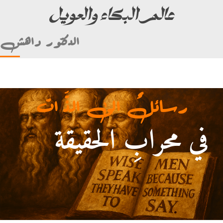
عالم البكاء والعويل
الدكتور داهش
رسائلٌ الى الذَّ ات
في محرابِ الحقيقة
أمام علي بن أبي طالب)