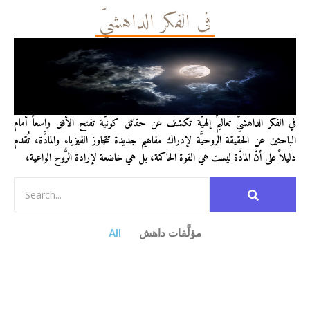
في الفكر الداهشيّ
في الفكر الداهشيّ تعاليمٌ إلهيَّة تكشف عن حقائق كونيَّة تفتح الأفق واسعاً أمام
الباحثين عن الحقيقة الروحيَّة لإدراك مفاهيم جديدة تتجاوز الفيزياء والمادَّة، تُقدم
دليلاً على أنَّ المادَّة ليست هي القوة الحاكمة، بل هي خاضعة لإرادة الرُّوح الواعية،
مؤلَّفات داهش
All