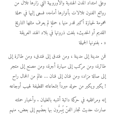
وعلى امتداد المدن الهندية والأوروبية التي زارها تلال من
روائع الفنون تلالات بأنوارها أمامه، فسعى إليها في حملة
محمومة لحيازة أكبر قدر منها ؛ حملةٍ لم يعرف مثلها التاريخ
القديم أو الحديث، بلغت ذروتها في بلاد الهند العريقة
بفنونها الجميلة . »
فمن مدينة إلى مدينة ، ومن فندق إلى فندق، ومن طائرة إلى
طائرة، ومن مركب إلى سيارة أجرة، ومن مصنع إلى متجر
إلى صالة مزاد، ومن فنان إلى فنان … عالم من الجمال راح
يكبر ويكبر من حوله مبرداً بشعاعاته اللطيفة لهيب أوجاعه !
إنه ومرافقيه في حركة دائبة أشبه بالغليان . وأخبار حملته
صارت حديث تجار الفنّ يُسِرُّون بها بعضُهم إلى بعض. منهم