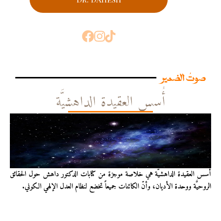
صوتُ الضمير
أُسس العقيدة الداهشيَّة
أُسس العقيدة الداهشيّة هي خلاصة موجزة من كتابات الدكتور داهش حول الحقائق
الروحيَّة ووحدة الأديان، وأنّ الكائنات جميعاً تخضع لنظام العدل الإلهي الكوني.