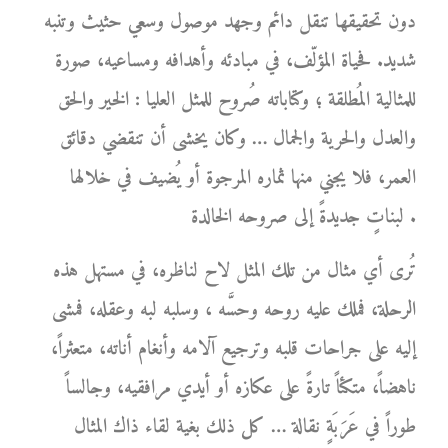
دون تحقيقها تنقل دائم وجهد موصول وسعي حثيث وتنبه
شديد. فحياة المؤلّف، في مبادئه وأهدافه ومساعيه، صورة
للمثالية المُطلقة ؛ وكتاباته صُروح للمثل العليا : الخير والحق
والعدل والحرية والجمال … وكان يخشى أن تنقضي دقائق
العمر، فلا يجني منها ثماره المرجوة أو يُضيف في خلالها
لبناتٍ جديدةً إلى صروحه الخالدة .
تُرى أي مثال من تلك المثل لاح لناظره، في مستهل هذه
الرحلة، فملك عليه روحه وحسَّه ، وسلبه لبه وعقله، فمشى
إليه على جراحات قلبه وترجيع آلامه وأنغام أناته، متعثراً،
ناهضاً، متكئاً تارةً على عكازه أو أيدي مرافقيه، وجالساً
طوراً في عَرَبَةٍ نقالة … كل ذلك بغية لقاء ذاك المثال