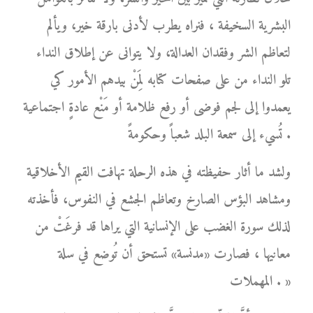
البشرية السخيفة ، فنراه يطرب لأدنى بارقة خير، ويألم
لتعاظم الشر وفقدان العدالة، ولا يتوانى عن إطلاق النداء
تلو النداء من على صفحات كتابه لِمَنْ بيدهم الأمور كي
يعمدوا إلى لجم فوضى أو رفع ظلامة أو مَنْع عادةٍ اجتماعية
تُسيء إلى سمعة البلد شعباً وحكومةً .
ولشد ما أثار حفيظته في هذه الرحلة تهافت القيم الأخلاقية
ومشاهد البؤس الصارخ وتعاظم الجشع في النفوس، فأخذته
لذلك سورة الغضب على الإنسانية التي يراها قد فرغَتْ من
معانيها ، فصارت «مدنسة» تستحق أن تُوضع في سلة
المهملات . »