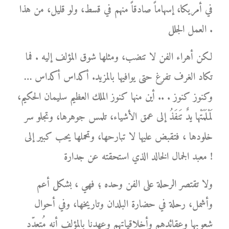
في أمريكا، إسهاماً صادقاً منهم في قسط، ولو قليل، من هذا
العمل الجلل .
لكن أهراء الفن لا تنضب، ومثلها شوق المؤلف إليه . فما
تكاد الغرف تفرغ حتى يوافيها بالمزيد. أكداس أكداس …
وكنوز كنوز . .. أين منها كنوز الملك العظيم سليمان الحكيم،
لَمْلَمَتْها يدٌ تَنفَذُ إلى عمق الأشياء، تلمس جوهرها، وتجلو سر
خلودها ، فتقبض عليها لا تبارحها، وتحملها يحب كبير إلى
معبد الجمال الخالد الذي استحقته عن جدارة !
ولا تقتصر الرحلة على الفن وحده ؛ فهي ، بشكل أعم
وأشمل، رحلة في حضارة البلدان وتاريخها، وفي أحوال
شعوبها وعقائدهم وأخلاقياتهم وعهدنا بالمؤلف أنه مُتعدّد