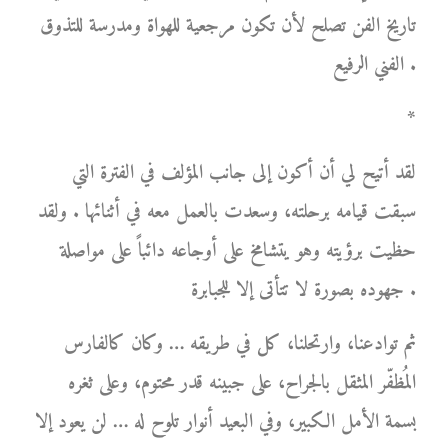
تاريخ الفن تصلح لأن تكون مرجعية للهواة ومدرسة للتذوق
الفني الرفيع .
*
لقد أتيح لي أن أكون إلى جانب المؤلف في الفترة التي
سبقت قيامه برحلته، وسعدت بالعمل معه في أثنائها . ولقد
حظيت برؤيته وهو يتشامخ على أوجاعه دائباً على مواصلة
جهوده بصورة لا تتأتى إلا للجبابرة .
ثم توادعنا، وارتحلنا، كل في طريقه … وكان كالفارس
المُظفّر المثقل بالجراح، على جبينه قدر محتوم، وعلى ثغره
بسمة الأمل الكبير، وفي البعيد أنوار تلوح له … لن يعود إلا