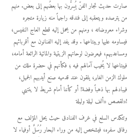
صارت حديث تجار الفنّ يُسِرُّون بها بعضُهم إلى بعض. منهم
من يترصده ويتعقبه إلى فندقه راجياً منه زيارة متجره
وشراء معروضاته ، ومنهم من يحمل إليه قطع العاج النفيس،
فيساومه عليها ويبتاعها . وقد يفد إليه الفنانون مع أقربائهم
ومساعديهم، فيعرضون لوحاتهم الزيتية والمائية الرائعة أمامه،
فيبتاعها لا يُخيب آمالهم فيه ؛ فكأنهم في حضرة ملك من
ملوك الزمن الغابر، يلقون عند قدميه صنع أيديهم الجميل،
فيبادلهم بها ذهباً وفضة! أو كأننا أمام شريط لا ينتهي
لقصص «ألف ليلة وليلة»!
وتتكدس السلع في غرف الفنادق حيث يحل المؤلف مع
رفاق سفره، فيشخص إليه من وراء البحار رُسُلٌ أوفياء لا