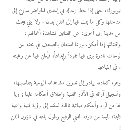
نيويورك، حتى إذا حط رحاله في إحدى الحواضر سارع إلى
متاحفها وكل ما يمت فيها إلى الفن بصلة . ولا يني يبحث
من مدينة إلى أخرى، عن الفنانين لمشاهدة أعمالهم ،
واقتنائها إذا أمكن. وربما استعان بالصحف في بحثه عن
لوحات نادرة يرى فيها تفرداً وإبداعاً، فيُعلن فيها عن رغبته
في ابتياعها .
وهو، كعادته يبادر إلى تدوين مشاهداته اليومية بتفاصيلها،
وتسجيل آرائه في الآثار الفنية وإطلاق أحكامه عليها ؛ ويا
لها من آراء وأحكام صائبة نافذة تستند إلى رؤية فنية واعية
ثابتة، نابعة من ذوقه الفني الرفيع وطول باعه في شؤون الفن
!