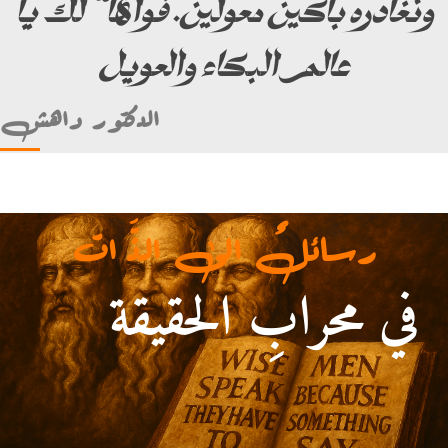
ونغادره باكين معولين. فواها” لك يا
عالم البكاء والعويل
الدكتور داهش
رسائلٌ الى الذَّ ات
في محرابِ الحقيقة
(ألأمام علي بن أبي طالب)