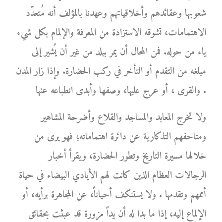
شعوبها وعقائدهم وأخلاقياتهم وعهدنا بالمؤلف أنه مُتعدّد
الاهتمامات، تشوقه الاستزادة من المعرفة والإلمام بكل شيء
ياء من حوله. فمن المحال أن يمر ببلد من غير أن يُشير إلى
مبلغه من التقدم أو التأخر في ركب الحضارة. وإذا زار المدن
والقرى ، أو عرج عليها، وصفها وأبدى انطباعه عنها .
ولا تخرج المعابد والمساجد والقلاع وأضرحة المشاهير
ومتاحفهم التذكارية عن دائرة اهتماماته؛ فهو يرى من
خلالها مسيرة التاريخ وتطور الحضارة، ويقرأ أخبار
الرجالات العظام الذين كانت لهم الأيادي البيضاء في حياة
أممهم وتقدمها . ولا يستنكف أحياناً، عن المجاهرة برأيه، أو
الإلماع إليه، إذا ما بدا له أن يداً مزورة قد عبثت بحقائق