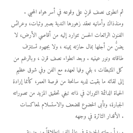
ثم انطوى نصف قرنٍ على وقوعه في أسر هواه المحيي .
ومنذذاك وأمانيه تعقد زهورها الندية بصبر وثبات، وعرائس
الفنون الرائعات الحسن تتوارد إليه من أقاصي الأرض، لا
يضنُّ من أجلها بمال حازته يمينه ، ولا بجهود تستنزف
طاقاته ونور عينيه . وبعد انطواء نصف قرن ، وبالرغم من
كل المثبطات ، بقي وفيا لعهده مع الفن وفي شوق عظيم
إلى لقائه ما بقيت لديه سانحة من فرصة العمر، كأنما إرادة
الحياة الدائمة الثوران في ذاته تبغي تحقيق المزيد من تصوراته
الجبارة، وتأبى الخضوع للضعف والاستسلام لمعاكسات
الأقدار الثائرة في وجهه .
ويبدأ رحلته الجديدة في عالم الفن انطلاقاً من مدينة