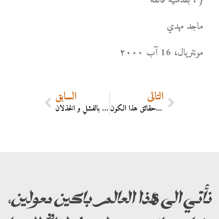
بقدسية فائقة . )
ماجد مهدي
مونتریال، 16 آب ۲۰۰۰
التالي
السابق
حين تشكُّ بأقربِ المُقرَّبين اليك تبدأ في فهمِ حقائق هذا الكون .
المرأة هي إله هذه الأرض الواسع السُّلطان. و هي تحملُ بيدها سيفاً قاطعاً لو حاولَ رجالُ الأرض قاطبةً انتزاعه منها لباؤوا بالفشلِ و الخذلان .
نأتي الى هذا العالم باكين معولين،