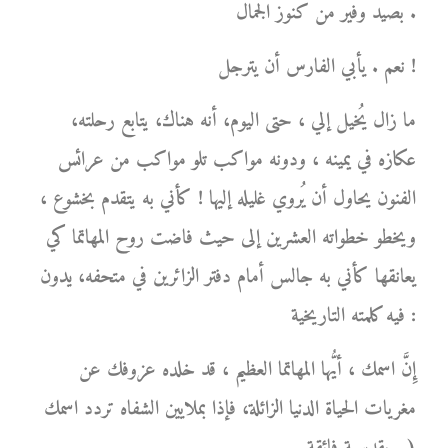
بصيد وفير من كنوز الجمال .
نعم . يأبي الفارس أن يترجل !
ما زال يُخيل إلي ، حتى اليوم، أنه هناك، يتابع رحلته،
عكازه في يمينه ، ودونه مواكب تلو مواكب من عرائس
الفنون يحاول أن يُروي غليله إليها ! كأني به يتقدم بخشوع ،
ويخطو خطواته العشرين إلى حيث فاضت روح المهاتما كي
يعانقها كأني به جالس أمام دفتر الزائرين في متحفه، يدون
فيه كلمته التاريخية :
إِنَّ اسمك ، أيُّها المهاتما العظيم ، قد خلده عزوفك عن
مغريات الحياة الدنيا الزائلة، فإذا بملايين الشفاه تردد اسمك