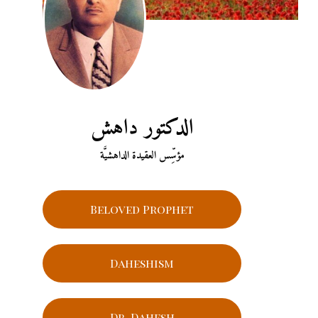
الدكتور داهش
مؤسِّس العقيدة الداهشيَّة
Beloved Prophet
Daheshism
Dr. Dahesh