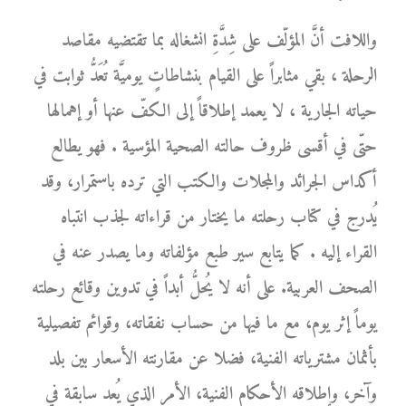
واللافت أنَّ المؤلّف على شِدَّةِ انشغاله بما تقتضيه مقاصد
الرحلة ، بقي مثابراً على القيام بنشاطاتٍ يوميَّة تُعَدُّ ثوابت في
حياته الجارية ، لا يعمد إطلاقاً إلى الكفّ عنها أو إهمالها
حتّى في أقسى ظروف حالته الصحية المؤسية . فهو يطالع
أكداس الجرائد والمجلات والكتب التي ترده باستمرار، وقد
يُدرج في كتاب رحلته ما يختار من قراءاته لجذب انتباه
القراء إليه . كما يتابع سير طبع مؤلفاته وما يصدر عنه في
الصحف العربية. على أنه لا يُحلُّ أبداً في تدوين وقائع رحلته
يوماً إثر يوم، مع ما فيها من حساب نفقاته، وقوائم تفصيلية
بأثمان مشترياته الفنية، فضلا عن مقارنته الأسعار بين بلد
وآخر، وإطلاقه الأحكام الفنية، الأمر الذي يُعد سابقة في