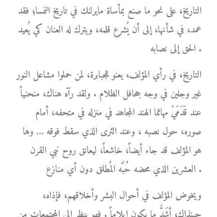
التاريخ، على نحو ما صنع بمأساة مايرلنك في تاريخ النمسا؛ فقد
عمد، في شأنها، إلى أن يُشرع قلمه، ويترك له العنان كي يُعيد
الحق إلى نصابه .
التاريخ، في رأي المؤلف، يعنو للجبابرة، لمن حملوا مشاعل النور
غير وجلين في وجه جحافل الظلام . ولقد رآه هناك، منحنياً
عند قَدَمَيْ مهاتما الهند المجاهد في منزله في متحفه، أمام
صوره، حول نصبه ، وعند الثرى الذي سقط فوقه … وها
هو المؤلف قد جاء أيضاً، خاشعاً، ليعانق روح نبي القرن
العشرين الذي محضه حُبَّه المُطلق دون أي منازع .
ويخوض المؤلف في أحوال البشر وأخلاقهم، فإذاه،
حينذاك، أشَدُّ ما يكون إيلاماً . فهو ينظر إلى المجتمعات من