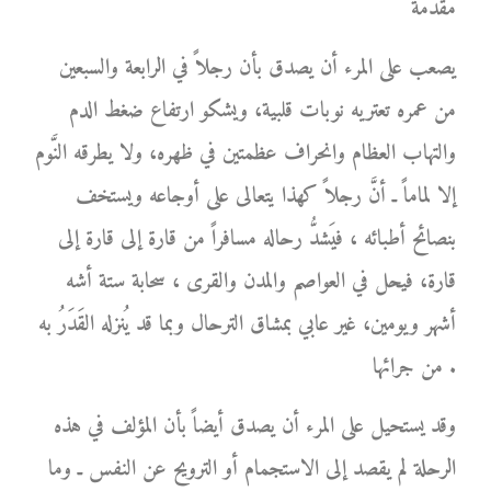
مقدمة
يصعب على المرء أن يصدق بأن رجلاً في الرابعة والسبعين
من عمره تعتريه نوبات قلبية، ويشكو ارتفاع ضغط الدم
والتهاب العظام وانحراف عظمتين في ظهره، ولا يطرقه النَّوم
إلا لماماً ـ أنَّ رجلاً كهذا يتعالى على أوجاعه ويستخف
بنصائح أطبائه ، فيَشدُّ رحاله مسافراً من قارة إلى قارة إلى
قارة، فيحل في العواصم والمدن والقرى ، سحابة ستة أشه
أشهر ويومين، غير عابي بمشاق الترحال وبما قد يُنزله القَدَرُ به
من جرائها .
وقد يستحيل على المرء أن يصدق أيضاً بأن المؤلف في هذه
الرحلة لم يقصد إلى الاستجمام أو الترويح عن النفس ـ وما