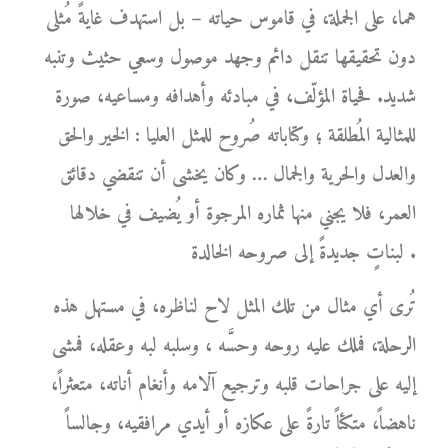
هما، على الجملة، في قاموس حياته – بل استهدف غايةً مُثلى
دون تحقيقها تنقل دائم وجهد موصول وسعي حثيث وتنبه
شديد. فحياة المؤلّف، في مبادئه وأهدافه ومساعيه، صورة
للمثالية المُطلقة ؛ وكتاباته صُروح للمثل العليا : الخير والحق
والعدل والحرية والجمال … وكان يخشى أن تنقضي دقائق
العمر، فلا يجني منها ثماره المرجوة أو يُضيف في خلالها
لبناتٍ جديدةً إلى صروحه الخالدة .
تُرى أي مثال من تلك المثل لاح لناظره، في مستهل هذه
الرحلة، فملك عليه روحه وحسَّه ، وسلبه لبه وعقله، فمشى
إليه على جراحات قلبه وترجيع آلامه وأنغام أناته، متعثراً،
ناهضاً، متكئاً تارةً على عكازه أو أيدي مرافقيه، وجالساً