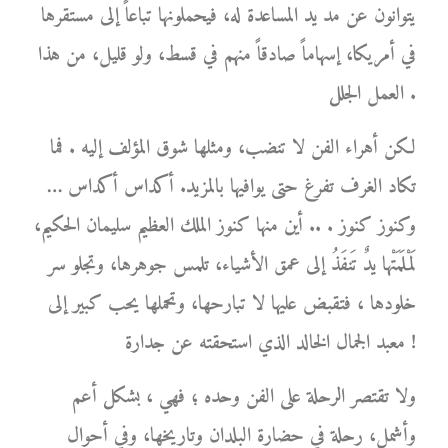
يتوانون عن مد يد المساعدة له، فيحملونها تباعاً إلى مستقرها
في أمريكا، إسهاماً صادقاً منهم في قسط، ولو قليل، من هذا
العمل الجلل .
لكن أهراء الفن لا تنضب، ومثلها شوق المؤلف إليه . فما
تكاد الغرف تفرغ حتى يوافيها بالمزيد. أكداس أكداس …
وكنوز كنوز . .. أين منها كنوز الملك العظيم سليمان الحكيم،
لَمْلَمَتْها يدٌ تَنفَذُ إلى عمق الأشياء، تلمس جوهرها، وتجلو سر
خلودها ، فتقبض عليها لا تبارحها، وتحملها يحب كبير إلى
معبد الجمال الخالد الذي استحقته عن جدارة !
ولا تقتصر الرحلة على الفن وحده ؛ فهي ، بشكل أعم
وأشمل، رحلة في حضارة البلدان وتاريخها، وفي أحوال