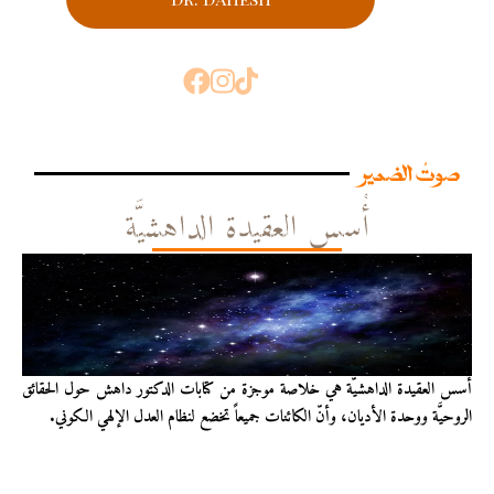
صوتُ الضمير
أُسس العقيدة الداهشيَّة
أُسس العقيدة الداهشيّة هي خلاصة موجزة من كتابات الدكتور داهش حول الحقائق
الروحيَّة ووحدة الأديان، وأنّ الكائنات جميعاً تخضع لنظام العدل الإلهي الكوني.