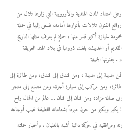
وعلى امتداد المدن الهندية والأوروبية التي زارها تلال من
روائع الفنون تلالات بأنوارها أمامه، فسعى إليها في حملة
محمومة لحيازة أكبر قدر منها ؛ حملةٍ لم يعرف مثلها التاريخ
القديم أو الحديث، بلغت ذروتها في بلاد الهند العريقة
بفنونها الجميلة . »
فمن مدينة إلى مدينة ، ومن فندق إلى فندق، ومن طائرة إلى
طائرة، ومن مركب إلى سيارة أجرة، ومن مصنع إلى متجر
إلى صالة مزاد، ومن فنان إلى فنان … عالم من الجمال راح
يكبر ويكبر من حوله مبرداً بشعاعاته اللطيفة لهيب أوجاعه !
إنه ومرافقيه في حركة دائبة أشبه بالغليان . وأخبار حملته