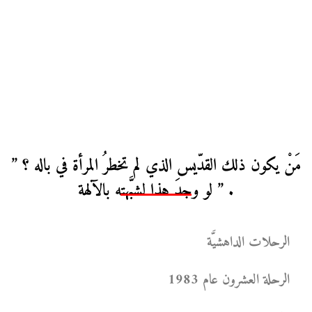
مَنْ يكون ذلك القدّيس الذي لم تخطرُ المرأة في باله ؟ ”
لو وجدَ هذا لشبَّهته بالآلهة ” .
الرحلات الداهشيَّة
الرحلة العشرون عام 1983