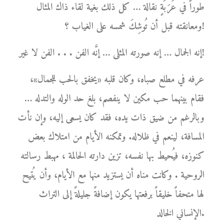
طوراً في عَرَبَةٍ نقالة … كل ذلك بغية لقاء ذاك المثال
ومعانقته قبل أن تُوشِكَ شمسه على الغياب ؟!
إنه الجمال … إنه صورته المثلى … إنَّه الفن . . . الفن لا غير!
عرفه في مطلع صباه، وكان قلبه «يخفق بالحب للجمال»،
فقام بينهما حب مكين لا ينفصم، بلغ حد الوله والتدله …
وبالرغم من ضيق ذات يده، فقد كان يسعى إليه، وإن نأت
المسافة، لينعم في ظلاله. وتمكنه الأيام من امتلاك بعض
كنوزه، فيُحيط بها نفسه، تزين دارته الحالمة ، مهبط رسالته
الروحية . وكانت مناه أن يستزيد منها مع الأيام، وأن يُتيح
لها متحفاً خليقاً برفعتها يكون إضافةً جليلةً إلى التراث
الإنساني الخالد.