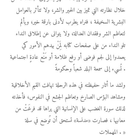
خلال نظارته التي تميز بين الخير والشر، ولا تتأثر بالعوامل
البشرية السخيفة ، فنراه يطرب لأدنى بارقة خير، ويألم
لتعاظم الشر وفقدان العدالة، ولا يتوانى عن إطلاق النداء
تلو النداء من على صفحات كتابه لِمَنْ بيدهم الأمور كي
يعمدوا إلى لجم فوضى أو رفع ظلامة أو مَنْع عادةٍ اجتماعية
تُسيء إلى سمعة البلد شعباً وحكومةً .
ولشد ما أثار حفيظته في هذه الرحلة تهافت القيم الأخلاقية
ومشاهد البؤس الصارخ وتعاظم الجشع في النفوس، فأخذته
لذلك سورة الغضب على الإنسانية التي يراها قد فرغَتْ من
معانيها ، فصارت «مدنسة» تستحق أن تُوضع في سلة
المهملات . »