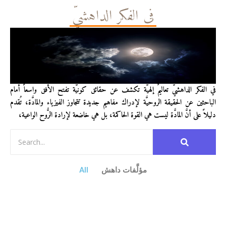
في الفكر الداهشيّ
في الفكر الداهشيّ تعاليمٌ إلهيَّة تكشف عن حقائق كونيَّة تفتح الأفق واسعاً أمام
الباحثين عن الحقيقة الروحيَّة لإدراك مفاهيم جديدة تتجاوز الفيزياء والمادَّة، تُقدم
دليلاً على أنَّ المادَّة ليست هي القوة الحاكمة، بل هي خاضعة لإرادة الرُّوح الواعية،
مؤلَّفات داهش
All