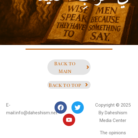
(ألأمام علي بن أبي طالب)
Back to
Main
Back to top
E-
Copyright © 2025
mail:info@daheshism.net
By Daheshism
Media Center
The opinions