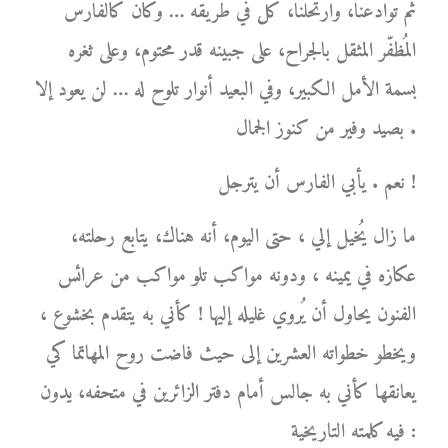
ثم توادعنا، وارتحلنا، كل في طريقه … وكان كالفارس
المُظفّر المثقل بالجراح، على جبينه قدر محتوم، وعلى ثغره
بسمة الأمل الكبير، وفي البعيد أنوار تلوح له … لن يعود إلا
بصيد وفير من كنوز الجمال .
نعم . يأبي الفارس أن يترجل !
ما زال يُخيل إلي ، حتى اليوم، أنه هناك، يتابع رحلته،
عكازه في يمينه ، ودونه مواكب تلو مواكب من عرائس
الفنون يحاول أن يُروي غليله إليها ! كأني به يتقدم بخشوع ،
ويخطو خطواته العشرين إلى حيث فاضت روح المهاتما كي
يعانقها كأني به جالس أمام دفتر الزائرين في متحفه، يدون
فيه كلمته التاريخية :