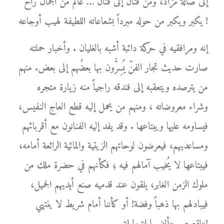
إلى صالة مزاد، ومن فنان إلى فنان … عالم من الجمال راح
يكبر ويكبر من حوله مبرداً بشعاعاته اللطيفة لهيب أوجاعه !
إنه ومرافقيه في حركة دائبة أشبه بالغليان . وأخبار حملته
صارت حديث تجار الفنّ يُسِرُّون بها بعضُهم إلى بعض. منهم
من يترصده ويتعقبه إلى فندقه راجياً منه زيارة متجره
وشراء معروضاته ، ومنهم من يحمل إليه قطع العاج النفيس،
فيساومه عليها ويبتاعها . وقد يفد إليه الفنانون مع أقربائهم
ومساعديهم، فيعرضون لوحاتهم الزيتية والمائية الرائعة أمامه،
فيبتاعها لا يُخيب آمالهم فيه ؛ فكأنهم في حضرة ملك من
ملوك الزمن الغابر، يلقون عند قدميه صنع أيديهم الجميل،
فيبادلهم بها ذهباً وفضة! أو كأننا أمام شريط لا ينتهي