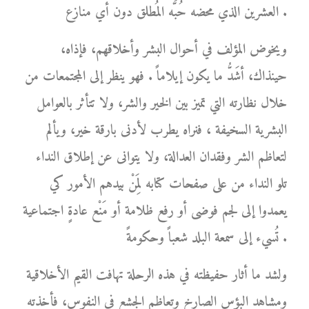
العشرين الذي محضه حُبَّه المُطلق دون أي منازع .
ويخوض المؤلف في أحوال البشر وأخلاقهم، فإذاه،
حينذاك، أشَدُّ ما يكون إيلاماً . فهو ينظر إلى المجتمعات من
خلال نظارته التي تميز بين الخير والشر، ولا تتأثر بالعوامل
البشرية السخيفة ، فنراه يطرب لأدنى بارقة خير، ويألم
لتعاظم الشر وفقدان العدالة، ولا يتوانى عن إطلاق النداء
تلو النداء من على صفحات كتابه لِمَنْ بيدهم الأمور كي
يعمدوا إلى لجم فوضى أو رفع ظلامة أو مَنْع عادةٍ اجتماعية
تُسيء إلى سمعة البلد شعباً وحكومةً .
ولشد ما أثار حفيظته في هذه الرحلة تهافت القيم الأخلاقية
ومشاهد البؤس الصارخ وتعاظم الجشع في النفوس، فأخذته