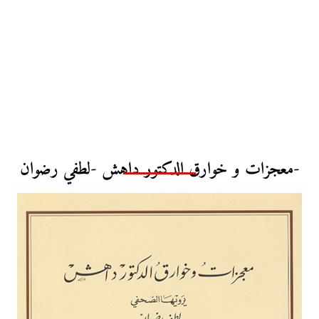
معجزات و خوارق الدكتور داهش -لطفي رضوان-