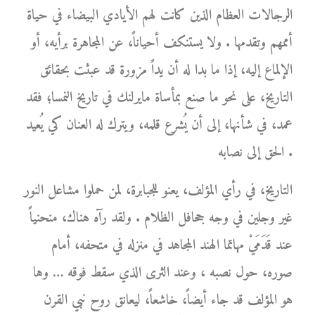
الرجالات العظام الذين كانت لهم الأيادي البيضاء في حياة
أممهم وتقدمها . ولا يستنكف أحياناً، عن المجاهرة برأيه، أو
الإلماع إليه، إذا ما بدا له أن يداً مزورة قد عبثت بحقائق
التاريخ، على نحو ما صنع بمأساة مايرلنك في تاريخ النمسا؛ فقد
عمد، في شأنها، إلى أن يُشرع قلمه، ويترك له العنان كي يُعيد
الحق إلى نصابه .
التاريخ، في رأي المؤلف، يعنو للجبابرة، لمن حملوا مشاعل النور
غير وجلين في وجه جحافل الظلام . ولقد رآه هناك، منحنياً
عند قَدَمَيْ مهاتما الهند المجاهد في منزله في متحفه، أمام
صوره، حول نصبه ، وعند الثرى الذي سقط فوقه … وها
هو المؤلف قد جاء أيضاً، خاشعاً، ليعانق روح نبي القرن