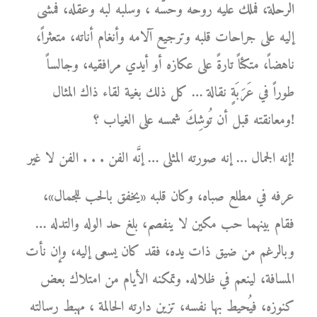
الرحلة، فملك عليه روحه وحسَّه ، وسلبه لبه وعقله، فمشى
إليه على جراحات قلبه وترجيع آلامه وأنغام أناته، متعثراً،
ناهضاً، متكئاً تارةً على عكازه أو أيدي مرافقيه، وجالساً
طوراً في عَرَبَةٍ نقالة … كل ذلك بغية لقاء ذاك المثال
ومعانقته قبل أن تُوشِكَ شمسه على الغياب ؟!
إنه الجمال … إنه صورته المثلى … إنَّه الفن . . . الفن لا غير!
عرفه في مطلع صباه، وكان قلبه «يخفق بالحب للجمال»،
فقام بينهما حب مكين لا ينفصم، بلغ حد الوله والتدله …
وبالرغم من ضيق ذات يده، فقد كان يسعى إليه، وإن نأت
المسافة، لينعم في ظلاله. وتمكنه الأيام من امتلاك بعض
كنوزه، فيُحيط بها نفسه، تزين دارته الحالمة ، مهبط رسالته