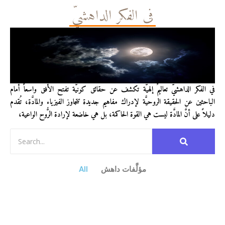
في الفكر الداهشيّ
في الفكر الداهشيّ تعاليمٌ إلهيَّة تكشف عن حقائق كونيَّة تفتح الأفق واسعاً أمام
الباحثين عن الحقيقة الروحيَّة لإدراك مفاهيم جديدة تتجاوز الفيزياء والمادَّة، تُقدم
دليلاً على أنَّ المادَّة ليست هي القوة الحاكمة، بل هي خاضعة لإرادة الرُّوح الواعية،
مؤلَّفات داهش
All