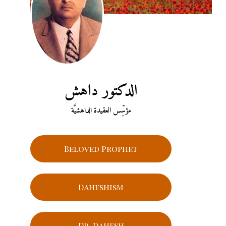
الدكتور داهش
مؤسِّس العقيدة الداهشيَّة
Beloved Prophet
Daheshism
Dr. Dahesh