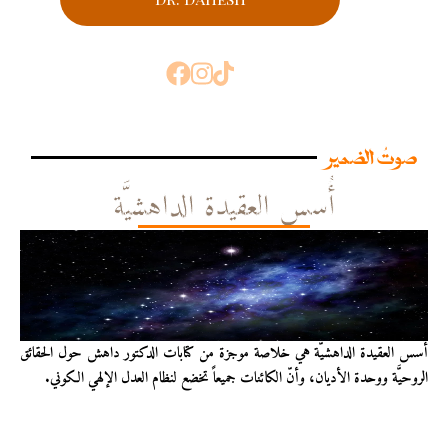
صوتُ الضمير
أُسس العقيدة الداهشيَّة
أُسس العقيدة الداهشيّة هي خلاصة موجزة من كتابات الدكتور داهش حول الحقائق
الروحيَّة ووحدة الأديان، وأنّ الكائنات جميعاً تخضع لنظام العدل الإلهي الكوني.