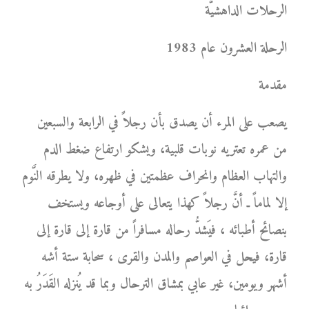
الرحلات الداهشيَّة
الرحلة العشرون عام 1983
مقدمة
يصعب على المرء أن يصدق بأن رجلاً في الرابعة والسبعين
من عمره تعتريه نوبات قلبية، ويشكو ارتفاع ضغط الدم
والتهاب العظام وانحراف عظمتين في ظهره، ولا يطرقه النَّوم
إلا لماماً ـ أنَّ رجلاً كهذا يتعالى على أوجاعه ويستخف
بنصائح أطبائه ، فيَشدُّ رحاله مسافراً من قارة إلى قارة إلى
قارة، فيحل في العواصم والمدن والقرى ، سحابة ستة أشه
أشهر ويومين، غير عابي بمشاق الترحال وبما قد يُنزله القَدَرُ به