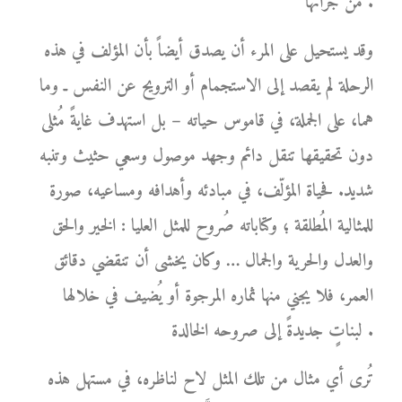
من جرائها .
وقد يستحيل على المرء أن يصدق أيضاً بأن المؤلف في هذه
الرحلة لم يقصد إلى الاستجمام أو الترويح عن النفس ـ وما
هما، على الجملة، في قاموس حياته – بل استهدف غايةً مُثلى
دون تحقيقها تنقل دائم وجهد موصول وسعي حثيث وتنبه
شديد. فحياة المؤلّف، في مبادئه وأهدافه ومساعيه، صورة
للمثالية المُطلقة ؛ وكتاباته صُروح للمثل العليا : الخير والحق
والعدل والحرية والجمال … وكان يخشى أن تنقضي دقائق
العمر، فلا يجني منها ثماره المرجوة أو يُضيف في خلالها
لبناتٍ جديدةً إلى صروحه الخالدة .
تُرى أي مثال من تلك المثل لاح لناظره، في مستهل هذه