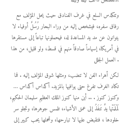
لقصص «ألف ليلة وليلة»!
وتتكدس السلع في غرف الفنادق حيث يحل المؤلف مع
رفاق سفره، فيشخص إليه من وراء البحار رُسُلٌ أوفياء لا
يتوانون عن مد يد المساعدة له، فيحملونها تباعاً إلى مستقرها
في أمريكا، إسهاماً صادقاً منهم في قسط، ولو قليل، من هذا
العمل الجلل .
لكن أهراء الفن لا تنضب، ومثلها شوق المؤلف إليه . فما
تكاد الغرف تفرغ حتى يوافيها بالمزيد. أكداس أكداس …
وكنوز كنوز . .. أين منها كنوز الملك العظيم سليمان الحكيم،
لَمْلَمَتْها يدٌ تَنفَذُ إلى عمق الأشياء، تلمس جوهرها، وتجلو سر
خلودها ، فتقبض عليها لا تبارحها، وتحملها يحب كبير إلى