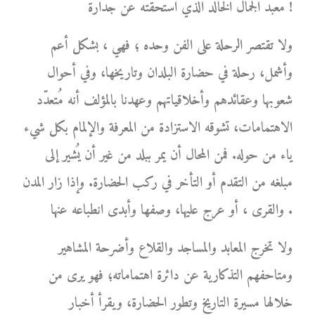
معبد الجمال الخالد الذي استحقته عن جدارة !
ولا تقتصر الرحلة على الفن وحده ؛ فهي ، بشكل أعم
وأشمل، رحلة في حضارة البلدان وتاريخها، وفي أحوال
شعوبها وعقائدهم وأخلاقياتهم وعهدنا بالمؤلف أنه مُتعدّد
الاهتمامات، تشوقه الاستزادة من المعرفة والإلمام بكل شيء
ياء من حوله. فمن المحال أن يمر ببلد من غير أن يُشير إلى
مبلغه من التقدم أو التأخر في ركب الحضارة. وإذا زار المدن
والقرى ، أو عرج عليها، وصفها وأبدى انطباعه عنها .
ولا تخرج المعابد والمساجد والقلاع وأضرحة المشاهير
ومتاحفهم التذكارية عن دائرة اهتماماته؛ فهو يرى من
خلالها مسيرة التاريخ وتطور الحضارة، ويقرأ أخبار