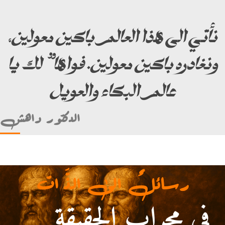
نأتي الى هذا العالم باكين معولين،
ونغادره باكين معولين. فواها” لك يا
عالم البكاء والعويل
الدكتور داهش
رسائلٌ الى الذَّ ات
في محرابِ الحقيقة