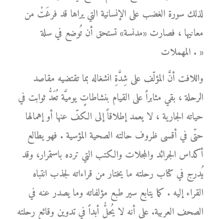
لذلك سورة الغضب على الإنسانية التي يراها قد فرغَتْ من
معانيها ، فصارت «مدنسة» تستحق أن تُوضع في سلة
المهملات . »
واللافت أنَّ المؤلّف على شِدَّةِ انشغاله بما تقتضيه مقاصد
الرحلة ، بقي مثابراً على القيام بنشاطاتٍ يوميَّة تُعَدُّ ثوابت في
حياته الجارية ، لا يعمد إطلاقاً إلى الكفّ عنها أو إهمالها
حتّى في أقسى ظروف حالته الصحية المؤسية . فهو يطالع
أكداس الجرائد والمجلات والكتب التي ترده باستمرار، وقد
يُدرج في كتاب رحلته ما يختار من قراءاته لجذب انتباه
القراء إليه . كما يتابع سير طبع مؤلفاته وما يصدر عنه في
الصحف العربية. على أنه لا يُحلُّ أبداً في تدوين وقائع رحلته