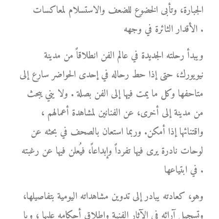
الجبارة، وتأبى الخضوع للضعف والاستسلام لمعاكسات
الأقدار الثائرة في وجهه .
ويبدأ رحلته الجديدة في عالم الفن انطلاقاً من مدينة
نيويورك، حتى إذا حط رحاله في إحدى الحواضر سارع إلى
متاحفها وكل ما يمت فيها إلى الفن بصلة . ولا يني يبحث
من مدينة إلى أخرى، عن الفنانين لمشاهدة أعمالهم ،
واقتنائها إذا أمكن. وربما استعان بالصحف في بحثه عن
لوحات نادرة يرى فيها تفرداً وإبداعاً، فيُعلن فيها عن رغبته
في ابتياعها .
وهو، كعادته يبادر إلى تدوين مشاهداته اليومية بتفاصيلها،
وتسجيل آرائه في الآثار الفنية وإطلاق أحكامه عليها ؛ ويا