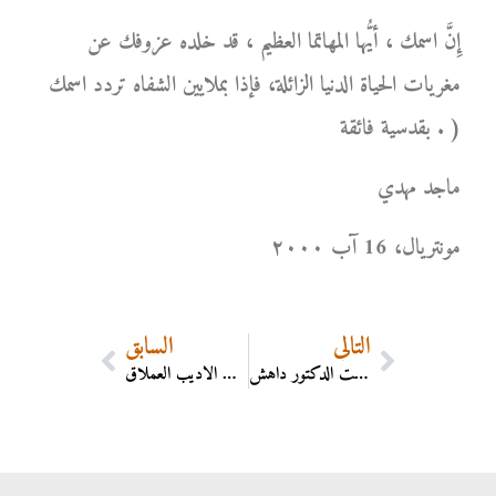
إِنَّ اسمك ، أيُّها المهاتما العظيم ، قد خلده عزوفك عن
مغريات الحياة الدنيا الزائلة، فإذا بملايين الشفاه تردد اسمك
بقدسية فائقة . )
ماجد مهدي
مونتریال، 16 آب ۲۰۰۰
التالي
السابق
كيف عرفت الدكتور داهش
الدكتور داهش الاديب العملاق