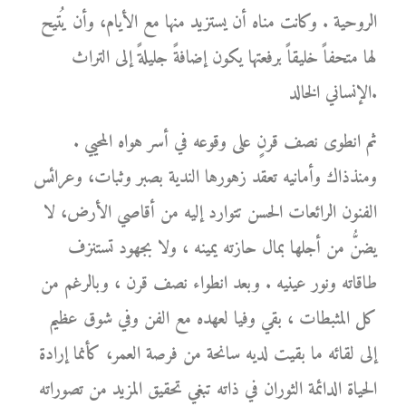
الروحية . وكانت مناه أن يستزيد منها مع الأيام، وأن يُتيح
لها متحفاً خليقاً برفعتها يكون إضافةً جليلةً إلى التراث
الإنساني الخالد.
ثم انطوى نصف قرنٍ على وقوعه في أسر هواه المحيي .
ومنذذاك وأمانيه تعقد زهورها الندية بصبر وثبات، وعرائس
الفنون الرائعات الحسن تتوارد إليه من أقاصي الأرض، لا
يضنُّ من أجلها بمال حازته يمينه ، ولا بجهود تستنزف
طاقاته ونور عينيه . وبعد انطواء نصف قرن ، وبالرغم من
كل المثبطات ، بقي وفيا لعهده مع الفن وفي شوق عظيم
إلى لقائه ما بقيت لديه سانحة من فرصة العمر، كأنما إرادة
الحياة الدائمة الثوران في ذاته تبغي تحقيق المزيد من تصوراته