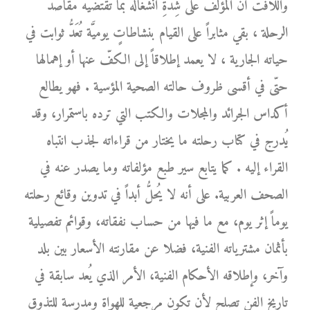
واللافت أنَّ المؤلّف على شِدَّةِ انشغاله بما تقتضيه مقاصد
الرحلة ، بقي مثابراً على القيام بنشاطاتٍ يوميَّة تُعَدُّ ثوابت في
حياته الجارية ، لا يعمد إطلاقاً إلى الكفّ عنها أو إهمالها
حتّى في أقسى ظروف حالته الصحية المؤسية . فهو يطالع
أكداس الجرائد والمجلات والكتب التي ترده باستمرار، وقد
يُدرج في كتاب رحلته ما يختار من قراءاته لجذب انتباه
القراء إليه . كما يتابع سير طبع مؤلفاته وما يصدر عنه في
الصحف العربية. على أنه لا يُحلُّ أبداً في تدوين وقائع رحلته
يوماً إثر يوم، مع ما فيها من حساب نفقاته، وقوائم تفصيلية
بأثمان مشترياته الفنية، فضلا عن مقارنته الأسعار بين بلد
وآخر، وإطلاقه الأحكام الفنية، الأمر الذي يُعد سابقة في
تاريخ الفن تصلح لأن تكون مرجعية للهواة ومدرسة للتذوق