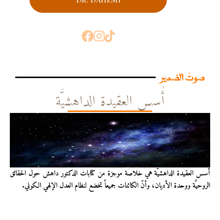
صوتُ الضمير
أُسس العقيدة الداهشيَّة
أُسس العقيدة الداهشيّة هي خلاصة موجزة من كتابات الدكتور داهش حول الحقائق
الروحيَّة ووحدة الأديان، وأنّ الكائنات جميعاً تخضع لنظام العدل الإلهي الكوني.