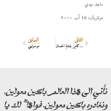
ماجد مهدي
مونتریال، 16 آب ۲۰۰۰
التالي
السابق
والشِرُّ كامِنٌ بفتنةِ الحسان
مُوسُوليني
نأتي الى هذا العالم باكين معولين،
ونغادره باكين معولين. فواها” لك يا