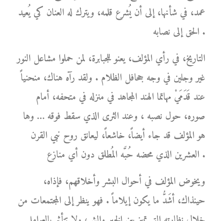
عمد، في شأنها، إلى أن يُشرع قلمه، ويترك له العنان كي يُعيد
الحق إلى نصابه .
التاريخ، في رأي المؤلف، يعنو للجبابرة، لمن حملوا مشاعل النور
غير وجلين في وجه جحافل الظلام . ولقد رآه هناك، منحنياً
عند قَدَمَيْ مهاتما الهند المجاهد في منزله في متحفه، أمام
صوره، حول نصبه ، وعند الثرى الذي سقط فوقه … وها
هو المؤلف قد جاء أيضاً، خاشعاً، ليعانق روح نبي القرن
العشرين الذي محضه حُبَّه المُطلق دون أي منازع .
ويخوض المؤلف في أحوال البشر وأخلاقهم، فإذاه،
حينذاك، أشَدُّ ما يكون إيلاماً . فهو ينظر إلى المجتمعات من
خلال نظارته التي تميز بين الخير والشر، ولا تتأثر بالعوامل