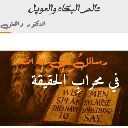
عالم البكاء والعويل
الدكتور داهش
رسائلٌ الى الذَّ ات
في محرابِ الحقيقة
لأمام علي بن أبي طالب)