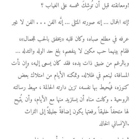
ومعانقته قبل أن تُوشِكَ شمسه على الغياب ؟!
إنه الجمال … إنه صورته المثلى … إنَّه الفن . . . الفن لا غير!
عرفه في مطلع صباه، وكان قلبه «يخفق بالحب للجمال»،
فقام بينهما حب مكين لا ينفصم، بلغ حد الوله والتدله …
وبالرغم من ضيق ذات يده، فقد كان يسعى إليه، وإن نأت
المسافة، لينعم في ظلاله. وتمكنه الأيام من امتلاك بعض
كنوزه، فيُحيط بها نفسه، تزين دارته الحالمة ، مهبط رسالته
الروحية . وكانت مناه أن يستزيد منها مع الأيام، وأن يُتيح
لها متحفاً خليقاً برفعتها يكون إضافةً جليلةً إلى التراث
الإنساني الخالد.