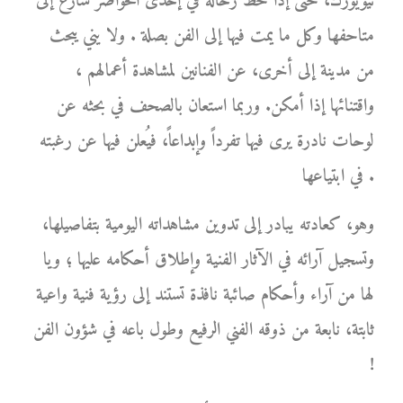
نيويورك، حتى إذا حط رحاله في إحدى الحواضر سارع إلى
متاحفها وكل ما يمت فيها إلى الفن بصلة . ولا يني يبحث
من مدينة إلى أخرى، عن الفنانين لمشاهدة أعمالهم ،
واقتنائها إذا أمكن. وربما استعان بالصحف في بحثه عن
لوحات نادرة يرى فيها تفرداً وإبداعاً، فيُعلن فيها عن رغبته
في ابتياعها .
وهو، كعادته يبادر إلى تدوين مشاهداته اليومية بتفاصيلها،
وتسجيل آرائه في الآثار الفنية وإطلاق أحكامه عليها ؛ ويا
لها من آراء وأحكام صائبة نافذة تستند إلى رؤية فنية واعية
ثابتة، نابعة من ذوقه الفني الرفيع وطول باعه في شؤون الفن
!