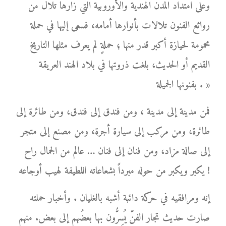
وعلى امتداد المدن الهندية والأوروبية التي زارها تلال من
روائع الفنون تلالات بأنوارها أمامه، فسعى إليها في حملة
محمومة لحيازة أكبر قدر منها ؛ حملةٍ لم يعرف مثلها التاريخ
القديم أو الحديث، بلغت ذروتها في بلاد الهند العريقة
بفنونها الجميلة . »
فمن مدينة إلى مدينة ، ومن فندق إلى فندق، ومن طائرة إلى
طائرة، ومن مركب إلى سيارة أجرة، ومن مصنع إلى متجر
إلى صالة مزاد، ومن فنان إلى فنان … عالم من الجمال راح
يكبر ويكبر من حوله مبرداً بشعاعاته اللطيفة لهيب أوجاعه !
إنه ومرافقيه في حركة دائبة أشبه بالغليان . وأخبار حملته
صارت حديث تجار الفنّ يُسِرُّون بها بعضُهم إلى بعض. منهم