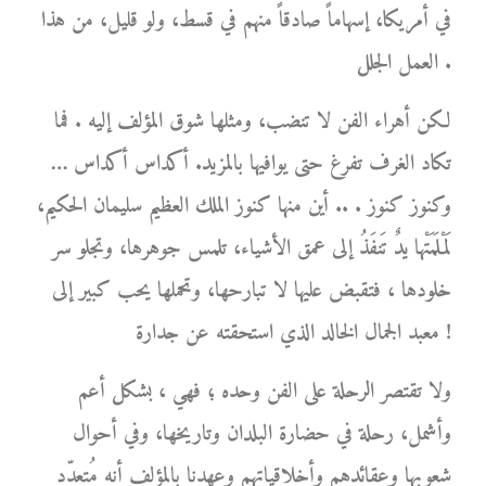
في أمريكا، إسهاماً صادقاً منهم في قسط، ولو قليل، من هذا
العمل الجلل .
لكن أهراء الفن لا تنضب، ومثلها شوق المؤلف إليه . فما
تكاد الغرف تفرغ حتى يوافيها بالمزيد. أكداس أكداس …
وكنوز كنوز . .. أين منها كنوز الملك العظيم سليمان الحكيم،
لَمْلَمَتْها يدٌ تَنفَذُ إلى عمق الأشياء، تلمس جوهرها، وتجلو سر
خلودها ، فتقبض عليها لا تبارحها، وتحملها يحب كبير إلى
معبد الجمال الخالد الذي استحقته عن جدارة !
ولا تقتصر الرحلة على الفن وحده ؛ فهي ، بشكل أعم
وأشمل، رحلة في حضارة البلدان وتاريخها، وفي أحوال
شعوبها وعقائدهم وأخلاقياتهم وعهدنا بالمؤلف أنه مُتعدّد