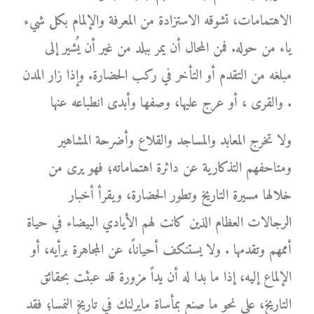
الاهتمامات، تشوقه الاستزادة من المعرفة والإلمام بكل شيء
ياء من حوله. فمن المحال أن يمر ببلد من غير أن يُشير إلى
مبلغه من التقدم أو التأخر في ركب الحضارة. وإذا زار المدن
والقرى ، أو عرج عليها، وصفها وأبدى انطباعه عنها .
ولا تخرج المعابد والمساجد والقلاع وأضرحة المشاهير
ومتاحفهم التذكارية عن دائرة اهتماماته؛ فهو يرى من
خلالها مسيرة التاريخ وتطور الحضارة، ويقرأ أخبار
الرجالات العظام الذين كانت لهم الأيادي البيضاء في حياة
أممهم وتقدمها . ولا يستنكف أحياناً، عن المجاهرة برأيه، أو
الإلماع إليه، إذا ما بدا له أن يداً مزورة قد عبثت بحقائق
التاريخ، على نحو ما صنع بمأساة مايرلنك في تاريخ النمسا؛ فقد