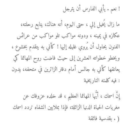
نعم . يأبي الفارس أن يترجل !
ما زال يُخيل إلي ، حتى اليوم، أنه هناك، يتابع رحلته،
عكازه في يمينه ، ودونه مواكب تلو مواكب من عرائس
الفنون يحاول أن يُروي غليله إليها ! كأني به يتقدم بخشوع ،
ويخطو خطواته العشرين إلى حيث فاضت روح المهاتما كي
يعانقها كأني به جالس أمام دفتر الزائرين في متحفه، يدون
فيه كلمته التاريخية :
إِنَّ اسمك ، أيُّها المهاتما العظيم ، قد خلده عزوفك عن
مغريات الحياة الدنيا الزائلة، فإذا بملايين الشفاه تردد اسمك
بقدسية فائقة . )