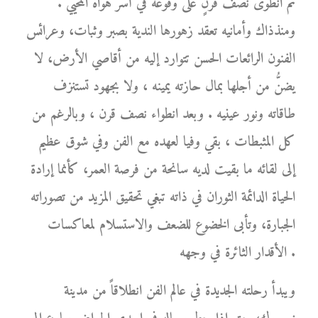
ثم انطوى نصف قرنٍ على وقوعه في أسر هواه المحيي .
ومنذذاك وأمانيه تعقد زهورها الندية بصبر وثبات، وعرائس
الفنون الرائعات الحسن تتوارد إليه من أقاصي الأرض، لا
يضنُّ من أجلها بمال حازته يمينه ، ولا بجهود تستنزف
طاقاته ونور عينيه . وبعد انطواء نصف قرن ، وبالرغم من
كل المثبطات ، بقي وفيا لعهده مع الفن وفي شوق عظيم
إلى لقائه ما بقيت لديه سانحة من فرصة العمر، كأنما إرادة
الحياة الدائمة الثوران في ذاته تبغي تحقيق المزيد من تصوراته
الجبارة، وتأبى الخضوع للضعف والاستسلام لمعاكسات
الأقدار الثائرة في وجهه .
ويبدأ رحلته الجديدة في عالم الفن انطلاقاً من مدينة