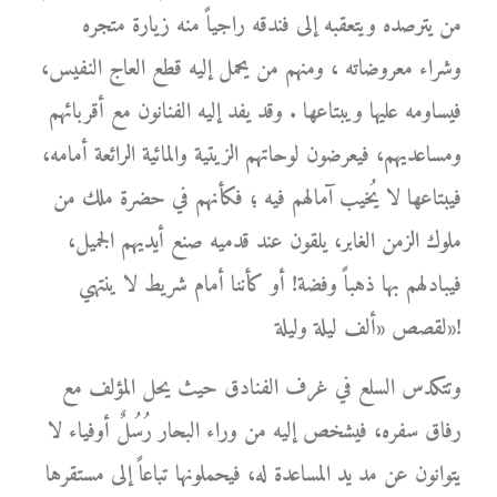
من يترصده ويتعقبه إلى فندقه راجياً منه زيارة متجره
وشراء معروضاته ، ومنهم من يحمل إليه قطع العاج النفيس،
فيساومه عليها ويبتاعها . وقد يفد إليه الفنانون مع أقربائهم
ومساعديهم، فيعرضون لوحاتهم الزيتية والمائية الرائعة أمامه،
فيبتاعها لا يُخيب آمالهم فيه ؛ فكأنهم في حضرة ملك من
ملوك الزمن الغابر، يلقون عند قدميه صنع أيديهم الجميل،
فيبادلهم بها ذهباً وفضة! أو كأننا أمام شريط لا ينتهي
لقصص «ألف ليلة وليلة»!
وتتكدس السلع في غرف الفنادق حيث يحل المؤلف مع
رفاق سفره، فيشخص إليه من وراء البحار رُسُلٌ أوفياء لا
يتوانون عن مد يد المساعدة له، فيحملونها تباعاً إلى مستقرها