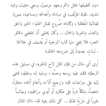
دون تحقيقها تنقل دائم وجهد موصول وسعي حثيث وتنبه
شديد. فحياة المؤلّف، في مبادئه وأهدافه ومساعيه، صورة
للمثالية المُطلقة ؛ وكتاباته صُروح للمثل العليا : الخير والحق
والعدل والحرية والجمال … وكان يخشى أن تنقضي دقائق
العمر، فلا يجني منها ثماره المرجوة أو يُضيف في خلالها
لبناتٍ جديدةً إلى صروحه الخالدة .
تُرى أي مثال من تلك المثل لاح لناظره، في مستهل هذه
الرحلة، فملك عليه روحه وحسَّه ، وسلبه لبه وعقله، فمشى
إليه على جراحات قلبه وترجيع آلامه وأنغام أناته، متعثراً،
ناهضاً، متكئاً تارةً على عكازه أو أيدي مرافقيه، وجالساً
طوراً في عَرَبَةٍ نقالة … كل ذلك بغية لقاء ذاك المثال