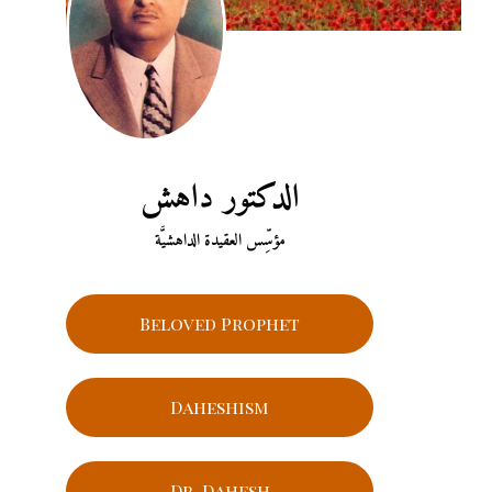
الدكتور داهش
مؤسِّس العقيدة الداهشيَّة
Beloved Prophet
Daheshism
Dr. Dahesh