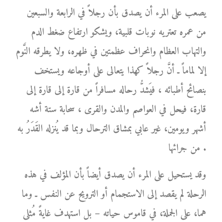
يصعب على المرء أن يصدق بأن رجلاً في الرابعة والسبعين
من عمره تعتريه نوبات قلبية، ويشكو ارتفاع ضغط الدم
والتهاب العظام وانحراف عظمتين في ظهره، ولا يطرقه النَّوم
إلا لماماً ـ أنَّ رجلاً كهذا يتعالى على أوجاعه ويستخف
بنصائح أطبائه ، فيَشدُّ رحاله مسافراً من قارة إلى قارة إلى
قارة، فيحل في العواصم والمدن والقرى ، سحابة ستة أشه
أشهر ويومين، غير عابي بمشاق الترحال وبما قد يُنزله القَدَرُ به
من جرائها .
وقد يستحيل على المرء أن يصدق أيضاً بأن المؤلف في هذه
الرحلة لم يقصد إلى الاستجمام أو الترويح عن النفس ـ وما
هما، على الجملة، في قاموس حياته – بل استهدف غايةً مُثلى