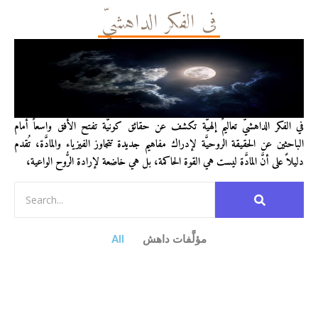
في الفكر الداهشيّ
في الفكر الداهشيّ تعاليمٌ إلهيَّة تكشف عن حقائق كونيَّة تفتح الأفق واسعاً أمام
الباحثين عن الحقيقة الروحيَّة لإدراك مفاهيم جديدة تتجاوز الفيزياء والمادَّة، تُقدم
دليلاً على أنَّ المادَّة ليست هي القوة الحاكمة، بل هي خاضعة لإرادة الرُّوح الواعية،
مؤلَّفات داهش
All