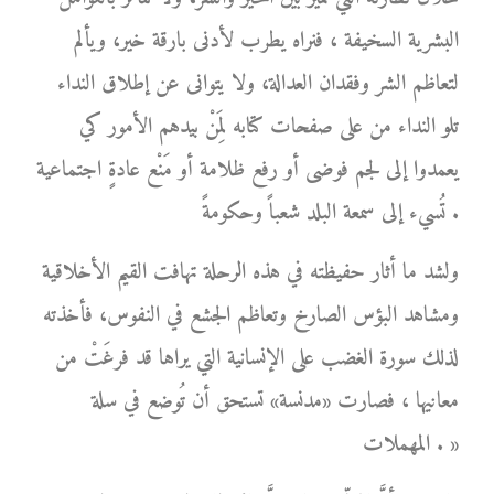
البشرية السخيفة ، فنراه يطرب لأدنى بارقة خير، ويألم
لتعاظم الشر وفقدان العدالة، ولا يتوانى عن إطلاق النداء
تلو النداء من على صفحات كتابه لِمَنْ بيدهم الأمور كي
يعمدوا إلى لجم فوضى أو رفع ظلامة أو مَنْع عادةٍ اجتماعية
تُسيء إلى سمعة البلد شعباً وحكومةً .
ولشد ما أثار حفيظته في هذه الرحلة تهافت القيم الأخلاقية
ومشاهد البؤس الصارخ وتعاظم الجشع في النفوس، فأخذته
لذلك سورة الغضب على الإنسانية التي يراها قد فرغَتْ من
معانيها ، فصارت «مدنسة» تستحق أن تُوضع في سلة
المهملات . »