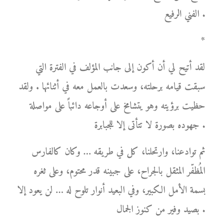
الفني الرفيع .
*
لقد أتيح لي أن أكون إلى جانب المؤلف في الفترة التي
سبقت قيامه برحلته، وسعدت بالعمل معه في أثنائها . ولقد
حظيت برؤيته وهو يتشامخ على أوجاعه دائباً على مواصلة
جهوده بصورة لا تتأتى إلا للجبابرة .
ثم توادعنا، وارتحلنا، كل في طريقه … وكان كالفارس
المُظفّر المثقل بالجراح، على جبينه قدر محتوم، وعلى ثغره
بسمة الأمل الكبير، وفي البعيد أنوار تلوح له … لن يعود إلا
بصيد وفير من كنوز الجمال .