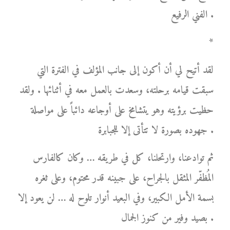
الفني الرفيع .
*
لقد أتيح لي أن أكون إلى جانب المؤلف في الفترة التي
سبقت قيامه برحلته، وسعدت بالعمل معه في أثنائها . ولقد
حظيت برؤيته وهو يتشامخ على أوجاعه دائباً على مواصلة
جهوده بصورة لا تتأتى إلا للجبابرة .
ثم توادعنا، وارتحلنا، كل في طريقه … وكان كالفارس
المُظفّر المثقل بالجراح، على جبينه قدر محتوم، وعلى ثغره
بسمة الأمل الكبير، وفي البعيد أنوار تلوح له … لن يعود إلا
بصيد وفير من كنوز الجمال .