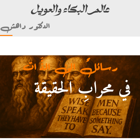
عالم البكاء والعويل
الدكتور داهش
رسائلٌ الى الذَّ ات
في محرابِ الحقيقة
أمام علي بن أبي طالب)