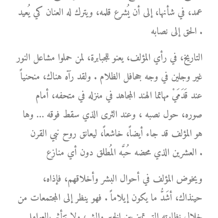
عمد، في شأنها، إلى أن يُشرع قلمه، ويترك له العنان كي يُعيد
الحق إلى نصابه .
التاريخ، في رأي المؤلف، يعنو للجبابرة، لمن حملوا مشاعل النور
غير وجلين في وجه جحافل الظلام . ولقد رآه هناك، منحنياً
عند قَدَمَيْ مهاتما الهند المجاهد في منزله في متحفه، أمام
صوره، حول نصبه ، وعند الثرى الذي سقط فوقه … وها
هو المؤلف قد جاء أيضاً، خاشعاً، ليعانق روح نبي القرن
العشرين الذي محضه حُبَّه المُطلق دون أي منازع .
ويخوض المؤلف في أحوال البشر وأخلاقهم، فإذاه،
حينذاك، أشَدُّ ما يكون إيلاماً . فهو ينظر إلى المجتمعات من
خلال نظارته التي تميز بين الخير والشر، ولا تتأثر بالعوامل