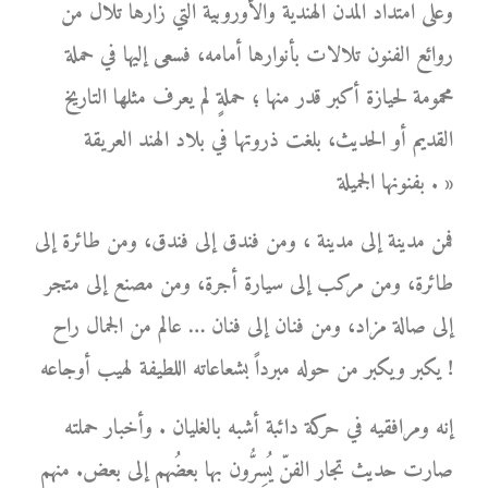
وعلى امتداد المدن الهندية والأوروبية التي زارها تلال من
روائع الفنون تلالات بأنوارها أمامه، فسعى إليها في حملة
محمومة لحيازة أكبر قدر منها ؛ حملةٍ لم يعرف مثلها التاريخ
القديم أو الحديث، بلغت ذروتها في بلاد الهند العريقة
بفنونها الجميلة . »
فمن مدينة إلى مدينة ، ومن فندق إلى فندق، ومن طائرة إلى
طائرة، ومن مركب إلى سيارة أجرة، ومن مصنع إلى متجر
إلى صالة مزاد، ومن فنان إلى فنان … عالم من الجمال راح
يكبر ويكبر من حوله مبرداً بشعاعاته اللطيفة لهيب أوجاعه !
إنه ومرافقيه في حركة دائبة أشبه بالغليان . وأخبار حملته
صارت حديث تجار الفنّ يُسِرُّون بها بعضُهم إلى بعض. منهم