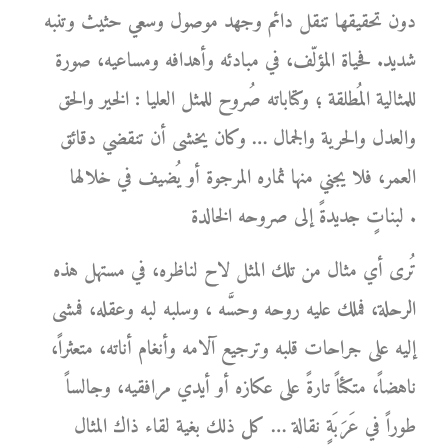
دون تحقيقها تنقل دائم وجهد موصول وسعي حثيث وتنبه
شديد. فحياة المؤلّف، في مبادئه وأهدافه ومساعيه، صورة
للمثالية المُطلقة ؛ وكتاباته صُروح للمثل العليا : الخير والحق
والعدل والحرية والجمال … وكان يخشى أن تنقضي دقائق
العمر، فلا يجني منها ثماره المرجوة أو يُضيف في خلالها
لبناتٍ جديدةً إلى صروحه الخالدة .
تُرى أي مثال من تلك المثل لاح لناظره، في مستهل هذه
الرحلة، فملك عليه روحه وحسَّه ، وسلبه لبه وعقله، فمشى
إليه على جراحات قلبه وترجيع آلامه وأنغام أناته، متعثراً،
ناهضاً، متكئاً تارةً على عكازه أو أيدي مرافقيه، وجالساً
طوراً في عَرَبَةٍ نقالة … كل ذلك بغية لقاء ذاك المثال