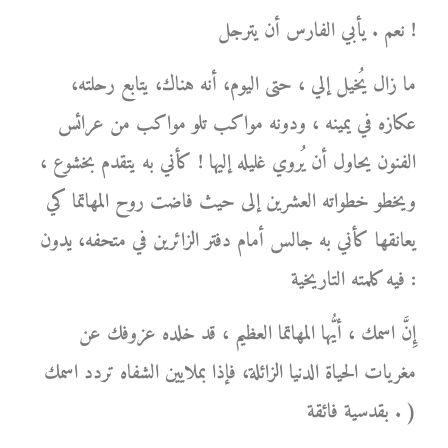
نعم . يأبي الفارس أن يترجل !
ما زال يُخيل إلي ، حتى اليوم، أنه هناك، يتابع رحلته،
عكازه في يمينه ، ودونه مواكب تلو مواكب من عرائس
الفنون يحاول أن يُروي غليله إليها ! كأني به يتقدم بخشوع ،
ويخطو خطواته العشرين إلى حيث فاضت روح المهاتما كي
يعانقها كأني به جالس أمام دفتر الزائرين في متحفه، يدون
فيه كلمته التاريخية :
إِنَّ اسمك ، أيُّها المهاتما العظيم ، قد خلده عزوفك عن
مغريات الحياة الدنيا الزائلة، فإذا بملايين الشفاه تردد اسمك
بقدسية فائقة . )