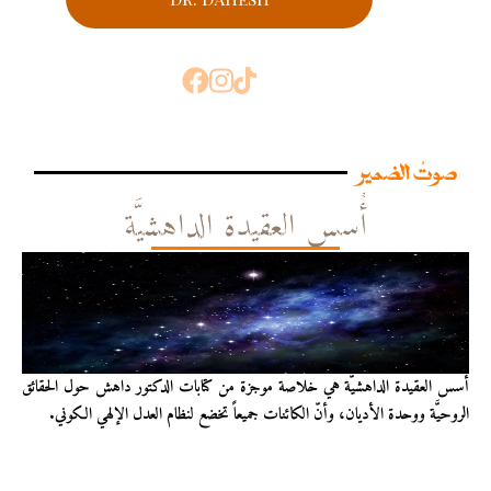
صوتُ الضمير
أُسس العقيدة الداهشيَّة
أُسس العقيدة الداهشيّة هي خلاصة موجزة من كتابات الدكتور داهش حول الحقائق
الروحيَّة ووحدة الأديان، وأنّ الكائنات جميعاً تخضع لنظام العدل الإلهي الكوني.