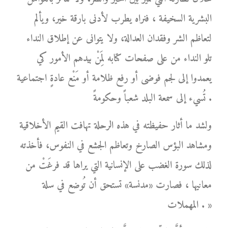
البشرية السخيفة ، فنراه يطرب لأدنى بارقة خير، ويألم
لتعاظم الشر وفقدان العدالة، ولا يتوانى عن إطلاق النداء
تلو النداء من على صفحات كتابه لِمَنْ بيدهم الأمور كي
يعمدوا إلى لجم فوضى أو رفع ظلامة أو مَنْع عادةٍ اجتماعية
تُسيء إلى سمعة البلد شعباً وحكومةً .
ولشد ما أثار حفيظته في هذه الرحلة تهافت القيم الأخلاقية
ومشاهد البؤس الصارخ وتعاظم الجشع في النفوس، فأخذته
لذلك سورة الغضب على الإنسانية التي يراها قد فرغَتْ من
معانيها ، فصارت «مدنسة» تستحق أن تُوضع في سلة
المهملات . »