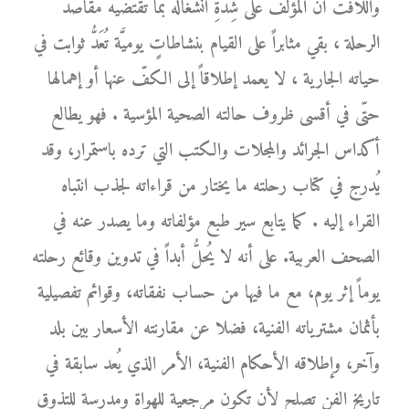
واللافت أنَّ المؤلّف على شِدَّةِ انشغاله بما تقتضيه مقاصد
الرحلة ، بقي مثابراً على القيام بنشاطاتٍ يوميَّة تُعَدُّ ثوابت في
حياته الجارية ، لا يعمد إطلاقاً إلى الكفّ عنها أو إهمالها
حتّى في أقسى ظروف حالته الصحية المؤسية . فهو يطالع
أكداس الجرائد والمجلات والكتب التي ترده باستمرار، وقد
يُدرج في كتاب رحلته ما يختار من قراءاته لجذب انتباه
القراء إليه . كما يتابع سير طبع مؤلفاته وما يصدر عنه في
الصحف العربية. على أنه لا يُحلُّ أبداً في تدوين وقائع رحلته
يوماً إثر يوم، مع ما فيها من حساب نفقاته، وقوائم تفصيلية
بأثمان مشترياته الفنية، فضلا عن مقارنته الأسعار بين بلد
وآخر، وإطلاقه الأحكام الفنية، الأمر الذي يُعد سابقة في
تاريخ الفن تصلح لأن تكون مرجعية للهواة ومدرسة للتذوق