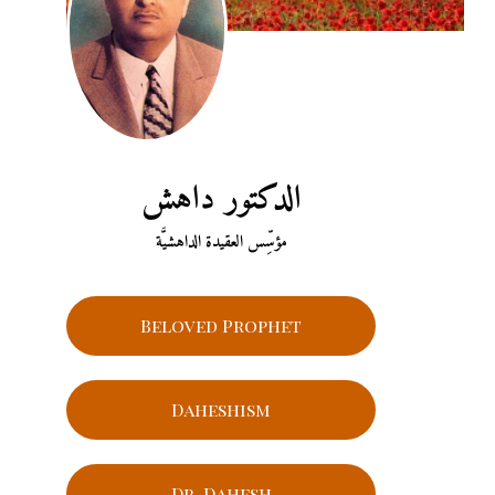
الدكتور داهش
مؤسِّس العقيدة الداهشيَّة
Beloved Prophet
Daheshism
Dr. Dahesh