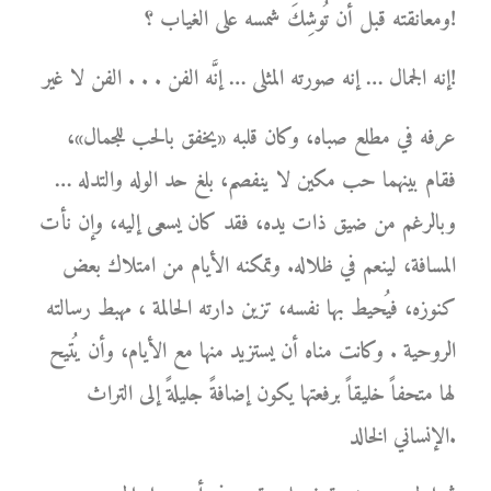
ومعانقته قبل أن تُوشِكَ شمسه على الغياب ؟!
إنه الجمال … إنه صورته المثلى … إنَّه الفن . . . الفن لا غير!
عرفه في مطلع صباه، وكان قلبه «يخفق بالحب للجمال»،
فقام بينهما حب مكين لا ينفصم، بلغ حد الوله والتدله …
وبالرغم من ضيق ذات يده، فقد كان يسعى إليه، وإن نأت
المسافة، لينعم في ظلاله. وتمكنه الأيام من امتلاك بعض
كنوزه، فيُحيط بها نفسه، تزين دارته الحالمة ، مهبط رسالته
الروحية . وكانت مناه أن يستزيد منها مع الأيام، وأن يُتيح
لها متحفاً خليقاً برفعتها يكون إضافةً جليلةً إلى التراث
الإنساني الخالد.