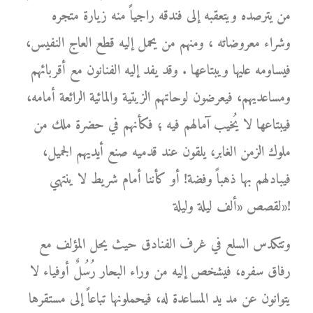
من يترصده ويتعقبه إلى فندقه راجياً منه زيارة متجره
وشراء معروضاته ، ومنهم من يحمل إليه قطع العاج النفيس،
فيساومه عليها ويبتاعها . وقد يفد إليه الفنانون مع أقربائهم
ومساعديهم، فيعرضون لوحاتهم الزيتية والمائية الرائعة أمامه،
فيبتاعها لا يُخيب آمالهم فيه ؛ فكأنهم في حضرة ملك من
ملوك الزمن الغابر، يلقون عند قدميه صنع أيديهم الجميل،
فيبادلهم بها ذهباً وفضة! أو كأننا أمام شريط لا ينتهي
لقصص «ألف ليلة وليلة»!
وتتكدس السلع في غرف الفنادق حيث يحل المؤلف مع
رفاق سفره، فيشخص إليه من وراء البحار رُسُلٌ أوفياء لا
يتوانون عن مد يد المساعدة له، فيحملونها تباعاً إلى مستقرها