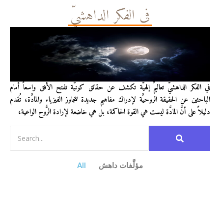
في الفكر الداهشيّ
في الفكر الداهشيّ تعاليمٌ إلهيَّة تكشف عن حقائق كونيَّة تفتح الأفق واسعاً أمام
الباحثين عن الحقيقة الروحيَّة لإدراك مفاهيم جديدة تتجاوز الفيزياء والمادَّة، تُقدم
دليلاً على أنَّ المادَّة ليست هي القوة الحاكمة، بل هي خاضعة لإرادة الرُّوح الواعية،
مؤلَّفات داهش
All