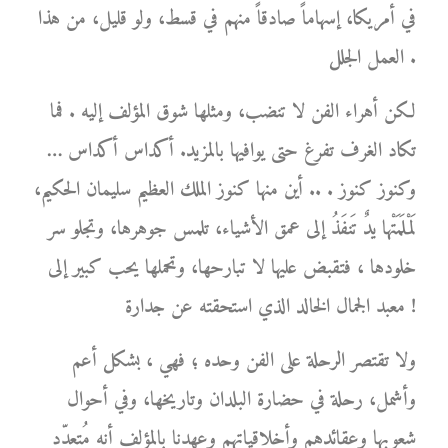
في أمريكا، إسهاماً صادقاً منهم في قسط، ولو قليل، من هذا
العمل الجلل .
لكن أهراء الفن لا تنضب، ومثلها شوق المؤلف إليه . فما
تكاد الغرف تفرغ حتى يوافيها بالمزيد. أكداس أكداس …
وكنوز كنوز . .. أين منها كنوز الملك العظيم سليمان الحكيم،
لَمْلَمَتْها يدٌ تَنفَذُ إلى عمق الأشياء، تلمس جوهرها، وتجلو سر
خلودها ، فتقبض عليها لا تبارحها، وتحملها يحب كبير إلى
معبد الجمال الخالد الذي استحقته عن جدارة !
ولا تقتصر الرحلة على الفن وحده ؛ فهي ، بشكل أعم
وأشمل، رحلة في حضارة البلدان وتاريخها، وفي أحوال
شعوبها وعقائدهم وأخلاقياتهم وعهدنا بالمؤلف أنه مُتعدّد