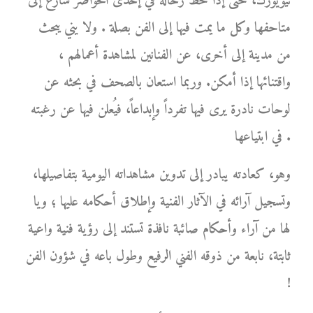
نيويورك، حتى إذا حط رحاله في إحدى الحواضر سارع إلى
متاحفها وكل ما يمت فيها إلى الفن بصلة . ولا يني يبحث
من مدينة إلى أخرى، عن الفنانين لمشاهدة أعمالهم ،
واقتنائها إذا أمكن. وربما استعان بالصحف في بحثه عن
لوحات نادرة يرى فيها تفرداً وإبداعاً، فيُعلن فيها عن رغبته
في ابتياعها .
وهو، كعادته يبادر إلى تدوين مشاهداته اليومية بتفاصيلها،
وتسجيل آرائه في الآثار الفنية وإطلاق أحكامه عليها ؛ ويا
لها من آراء وأحكام صائبة نافذة تستند إلى رؤية فنية واعية
ثابتة، نابعة من ذوقه الفني الرفيع وطول باعه في شؤون الفن
!