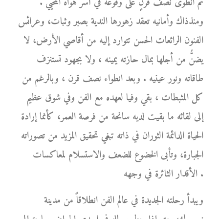
ثم انطوى نصف قرنٍ على وقوعه في أسر هواه المحيي .
ومنذذاك وأمانيه تعقد زهورها الندية بصبر وثبات، وعرائس
الفنون الرائعات الحسن تتوارد إليه من أقاصي الأرض، لا
يضنُّ من أجلها بمال حازته يمينه ، ولا بجهود تستنزف
طاقاته ونور عينيه . وبعد انطواء نصف قرن ، وبالرغم من
كل المثبطات ، بقي وفيا لعهده مع الفن وفي شوق عظيم
إلى لقائه ما بقيت لديه سانحة من فرصة العمر، كأنما إرادة
الحياة الدائمة الثوران في ذاته تبغي تحقيق المزيد من تصوراته
الجبارة، وتأبى الخضوع للضعف والاستسلام لمعاكسات
الأقدار الثائرة في وجهه .
ويبدأ رحلته الجديدة في عالم الفن انطلاقاً من مدينة