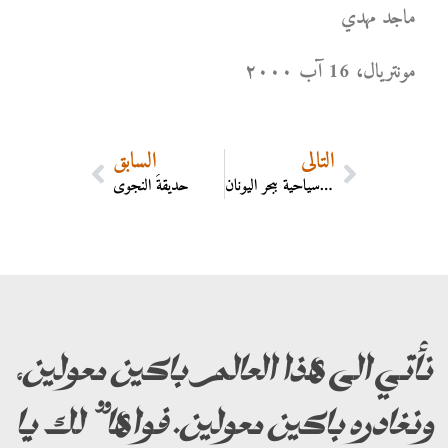
ماجد مهدي
مونتریال، 16 آب ۲۰۰۰
التالي
السابق
رحلة سياحية ببحر اليونان
حديقةُ النجوى
نأتي الى هذا العالم باكين معولين،
ونغادره باكين معولين. فواها” لك يا