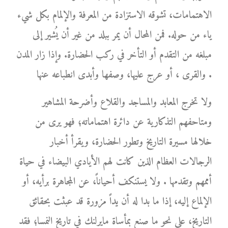
الاهتمامات، تشوقه الاستزادة من المعرفة والإلمام بكل شيء
ياء من حوله. فمن المحال أن يمر ببلد من غير أن يُشير إلى
مبلغه من التقدم أو التأخر في ركب الحضارة. وإذا زار المدن
والقرى ، أو عرج عليها، وصفها وأبدى انطباعه عنها .
ولا تخرج المعابد والمساجد والقلاع وأضرحة المشاهير
ومتاحفهم التذكارية عن دائرة اهتماماته؛ فهو يرى من
خلالها مسيرة التاريخ وتطور الحضارة، ويقرأ أخبار
الرجالات العظام الذين كانت لهم الأيادي البيضاء في حياة
أممهم وتقدمها . ولا يستنكف أحياناً، عن المجاهرة برأيه، أو
الإلماع إليه، إذا ما بدا له أن يداً مزورة قد عبثت بحقائق
التاريخ، على نحو ما صنع بمأساة مايرلنك في تاريخ النمسا؛ فقد