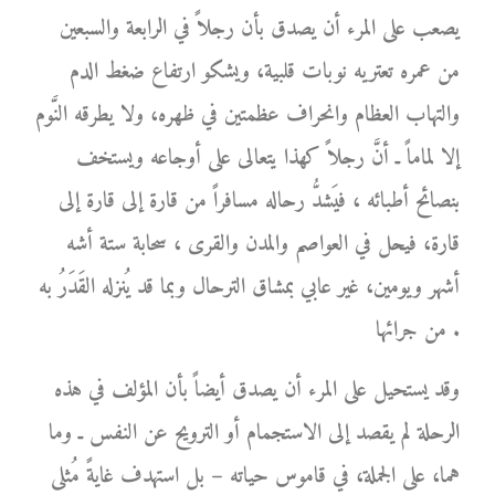
يصعب على المرء أن يصدق بأن رجلاً في الرابعة والسبعين
من عمره تعتريه نوبات قلبية، ويشكو ارتفاع ضغط الدم
والتهاب العظام وانحراف عظمتين في ظهره، ولا يطرقه النَّوم
إلا لماماً ـ أنَّ رجلاً كهذا يتعالى على أوجاعه ويستخف
بنصائح أطبائه ، فيَشدُّ رحاله مسافراً من قارة إلى قارة إلى
قارة، فيحل في العواصم والمدن والقرى ، سحابة ستة أشه
أشهر ويومين، غير عابي بمشاق الترحال وبما قد يُنزله القَدَرُ به
من جرائها .
وقد يستحيل على المرء أن يصدق أيضاً بأن المؤلف في هذه
الرحلة لم يقصد إلى الاستجمام أو الترويح عن النفس ـ وما
هما، على الجملة، في قاموس حياته – بل استهدف غايةً مُثلى