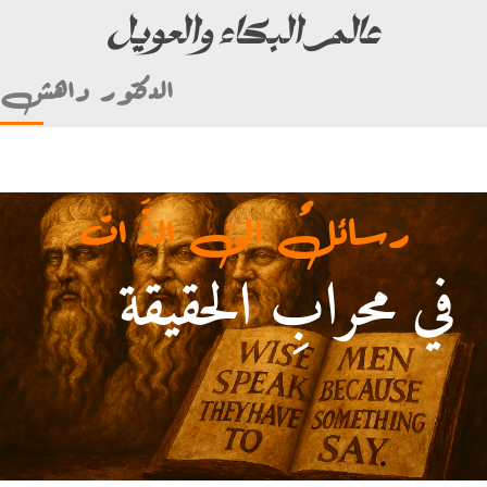
عالم البكاء والعويل
الدكتور داهش
رسائلٌ الى الذَّ ات
في محرابِ الحقيقة
. (ألأمام علي بن أبي طالب)