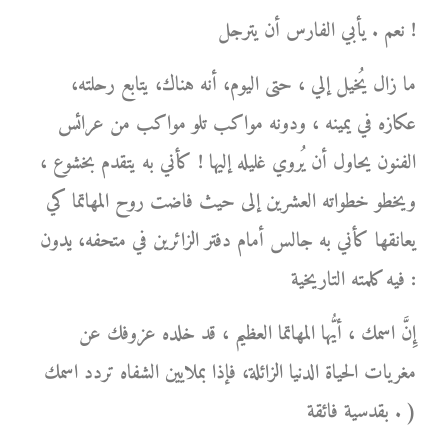
نعم . يأبي الفارس أن يترجل !
ما زال يُخيل إلي ، حتى اليوم، أنه هناك، يتابع رحلته،
عكازه في يمينه ، ودونه مواكب تلو مواكب من عرائس
الفنون يحاول أن يُروي غليله إليها ! كأني به يتقدم بخشوع ،
ويخطو خطواته العشرين إلى حيث فاضت روح المهاتما كي
يعانقها كأني به جالس أمام دفتر الزائرين في متحفه، يدون
فيه كلمته التاريخية :
إِنَّ اسمك ، أيُّها المهاتما العظيم ، قد خلده عزوفك عن
مغريات الحياة الدنيا الزائلة، فإذا بملايين الشفاه تردد اسمك
بقدسية فائقة . )