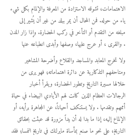
الاهتمامات، تشوقه الاستزادة من المعرفة والإلمام بكل شيء
ياء من حوله. فمن المحال أن يمر ببلد من غير أن يُشير إلى
مبلغه من التقدم أو التأخر في ركب الحضارة. وإذا زار المدن
والقرى ، أو عرج عليها، وصفها وأبدى انطباعه عنها .
ولا تخرج المعابد والمساجد والقلاع وأضرحة المشاهير
ومتاحفهم التذكارية عن دائرة اهتماماته؛ فهو يرى من
خلالها مسيرة التاريخ وتطور الحضارة، ويقرأ أخبار
الرجالات العظام الذين كانت لهم الأيادي البيضاء في حياة
أممهم وتقدمها . ولا يستنكف أحياناً، عن المجاهرة برأيه، أو
الإلماع إليه، إذا ما بدا له أن يداً مزورة قد عبثت بحقائق
التاريخ، على نحو ما صنع بمأساة مايرلنك في تاريخ النمسا؛ فقد