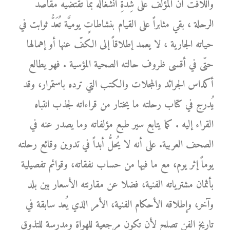
واللافت أنَّ المؤلّف على شِدَّةِ انشغاله بما تقتضيه مقاصد
الرحلة ، بقي مثابراً على القيام بنشاطاتٍ يوميَّة تُعَدُّ ثوابت في
حياته الجارية ، لا يعمد إطلاقاً إلى الكفّ عنها أو إهمالها
حتّى في أقسى ظروف حالته الصحية المؤسية . فهو يطالع
أكداس الجرائد والمجلات والكتب التي ترده باستمرار، وقد
يُدرج في كتاب رحلته ما يختار من قراءاته لجذب انتباه
القراء إليه . كما يتابع سير طبع مؤلفاته وما يصدر عنه في
الصحف العربية. على أنه لا يُحلُّ أبداً في تدوين وقائع رحلته
يوماً إثر يوم، مع ما فيها من حساب نفقاته، وقوائم تفصيلية
بأثمان مشترياته الفنية، فضلا عن مقارنته الأسعار بين بلد
وآخر، وإطلاقه الأحكام الفنية، الأمر الذي يُعد سابقة في
تاريخ الفن تصلح لأن تكون مرجعية للهواة ومدرسة للتذوق