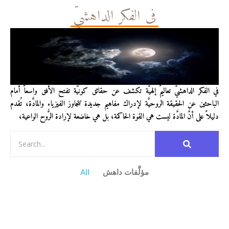
في الفكر الداهشيّ
في الفكر الداهشيّ تعاليمٌ إلهيَّة تكشف عن حقائق كونيَّة تفتح الأفق واسعاً أمام
الباحثين عن الحقيقة الروحيَّة لإدراك مفاهيم جديدة تتجاوز الفيزياء والمادَّة، تُقدم
دليلاً على أنَّ المادَّة ليست هي القوة الحاكمة، بل هي خاضعة لإرادة الرُّوح الواعية،
مؤلَّفات داهش
All