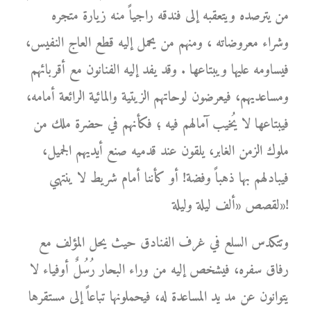
من يترصده ويتعقبه إلى فندقه راجياً منه زيارة متجره
وشراء معروضاته ، ومنهم من يحمل إليه قطع العاج النفيس،
فيساومه عليها ويبتاعها . وقد يفد إليه الفنانون مع أقربائهم
ومساعديهم، فيعرضون لوحاتهم الزيتية والمائية الرائعة أمامه،
فيبتاعها لا يُخيب آمالهم فيه ؛ فكأنهم في حضرة ملك من
ملوك الزمن الغابر، يلقون عند قدميه صنع أيديهم الجميل،
فيبادلهم بها ذهباً وفضة! أو كأننا أمام شريط لا ينتهي
لقصص «ألف ليلة وليلة»!
وتتكدس السلع في غرف الفنادق حيث يحل المؤلف مع
رفاق سفره، فيشخص إليه من وراء البحار رُسُلٌ أوفياء لا
يتوانون عن مد يد المساعدة له، فيحملونها تباعاً إلى مستقرها