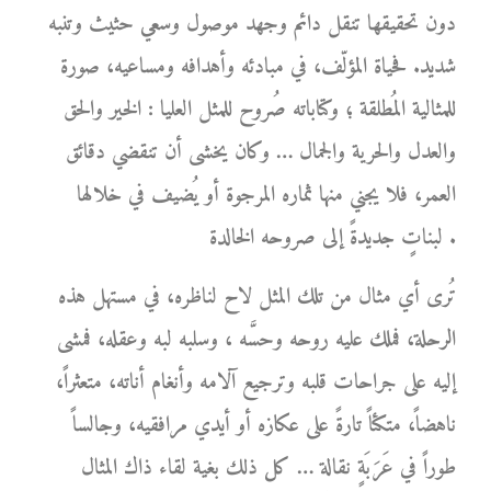
دون تحقيقها تنقل دائم وجهد موصول وسعي حثيث وتنبه
شديد. فحياة المؤلّف، في مبادئه وأهدافه ومساعيه، صورة
للمثالية المُطلقة ؛ وكتاباته صُروح للمثل العليا : الخير والحق
والعدل والحرية والجمال … وكان يخشى أن تنقضي دقائق
العمر، فلا يجني منها ثماره المرجوة أو يُضيف في خلالها
لبناتٍ جديدةً إلى صروحه الخالدة .
تُرى أي مثال من تلك المثل لاح لناظره، في مستهل هذه
الرحلة، فملك عليه روحه وحسَّه ، وسلبه لبه وعقله، فمشى
إليه على جراحات قلبه وترجيع آلامه وأنغام أناته، متعثراً،
ناهضاً، متكئاً تارةً على عكازه أو أيدي مرافقيه، وجالساً
طوراً في عَرَبَةٍ نقالة … كل ذلك بغية لقاء ذاك المثال