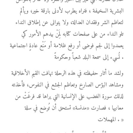
البشرية السخيفة ، فنراه يطرب لأدنى بارقة خير، ويألم
لتعاظم الشر وفقدان العدالة، ولا يتوانى عن إطلاق النداء
تلو النداء من على صفحات كتابه لِمَنْ بيدهم الأمور كي
يعمدوا إلى لجم فوضى أو رفع ظلامة أو مَنْع عادةٍ اجتماعية
تُسيء إلى سمعة البلد شعباً وحكومةً .
ولشد ما أثار حفيظته في هذه الرحلة تهافت القيم الأخلاقية
ومشاهد البؤس الصارخ وتعاظم الجشع في النفوس، فأخذته
لذلك سورة الغضب على الإنسانية التي يراها قد فرغَتْ من
معانيها ، فصارت «مدنسة» تستحق أن تُوضع في سلة
المهملات . »