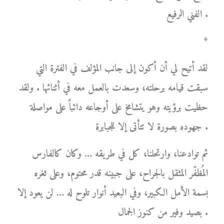
الفني الرفيع .
*
لقد أتيح لي أن أكون إلى جانب المؤلف في الفترة التي
سبقت قيامه برحلته، وسعدت بالعمل معه في أثنائها . ولقد
حظيت برؤيته وهو يتشامخ على أوجاعه دائباً على مواصلة
جهوده بصورة لا تتأتى إلا للجبابرة .
ثم توادعنا، وارتحلنا، كل في طريقه … وكان كالفارس
المُظفّر المثقل بالجراح، على جبينه قدر محتوم، وعلى ثغره
بسمة الأمل الكبير، وفي البعيد أنوار تلوح له … لن يعود إلا
بصيد وفير من كنوز الجمال .