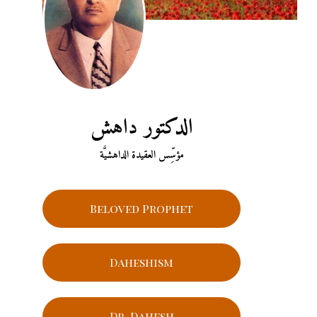
الدكتور داهش
مؤسِّس العقيدة الداهشيَّة
Beloved Prophet
Daheshism
Dr. Dahesh