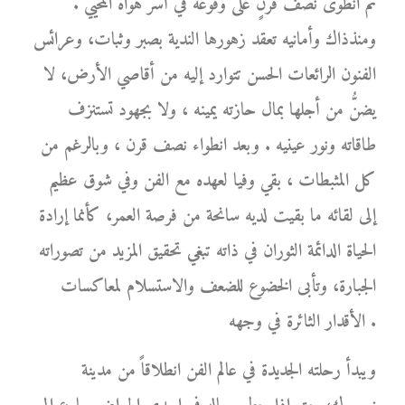
ثم انطوى نصف قرنٍ على وقوعه في أسر هواه المحيي .
ومنذذاك وأمانيه تعقد زهورها الندية بصبر وثبات، وعرائس
الفنون الرائعات الحسن تتوارد إليه من أقاصي الأرض، لا
يضنُّ من أجلها بمال حازته يمينه ، ولا بجهود تستنزف
طاقاته ونور عينيه . وبعد انطواء نصف قرن ، وبالرغم من
كل المثبطات ، بقي وفيا لعهده مع الفن وفي شوق عظيم
إلى لقائه ما بقيت لديه سانحة من فرصة العمر، كأنما إرادة
الحياة الدائمة الثوران في ذاته تبغي تحقيق المزيد من تصوراته
الجبارة، وتأبى الخضوع للضعف والاستسلام لمعاكسات
الأقدار الثائرة في وجهه .
ويبدأ رحلته الجديدة في عالم الفن انطلاقاً من مدينة