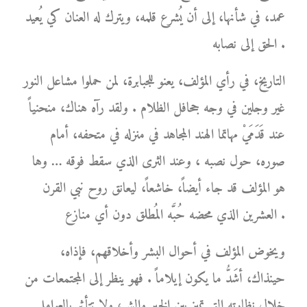
عمد، في شأنها، إلى أن يُشرع قلمه، ويترك له العنان كي يُعيد
الحق إلى نصابه .
التاريخ، في رأي المؤلف، يعنو للجبابرة، لمن حملوا مشاعل النور
غير وجلين في وجه جحافل الظلام . ولقد رآه هناك، منحنياً
عند قَدَمَيْ مهاتما الهند المجاهد في منزله في متحفه، أمام
صوره، حول نصبه ، وعند الثرى الذي سقط فوقه … وها
هو المؤلف قد جاء أيضاً، خاشعاً، ليعانق روح نبي القرن
العشرين الذي محضه حُبَّه المُطلق دون أي منازع .
ويخوض المؤلف في أحوال البشر وأخلاقهم، فإذاه،
حينذاك، أشَدُّ ما يكون إيلاماً . فهو ينظر إلى المجتمعات من
خلال نظارته التي تميز بين الخير والشر، ولا تتأثر بالعوامل