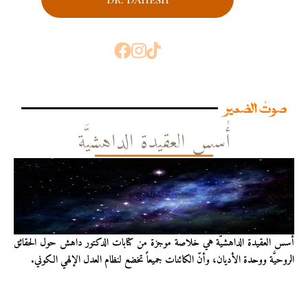
صوتُ الضمير
أُسس العقيدة الداهشيَّة
أُسس العقيدة الداهشيّة هي خلاصة موجزة من كتابات الدكتور داهش حول الحقائق
الروحيَّة ووحدة الأديان، وأنّ الكائنات جميعاً تخضع لنظام العدل الإلهي الكوني.