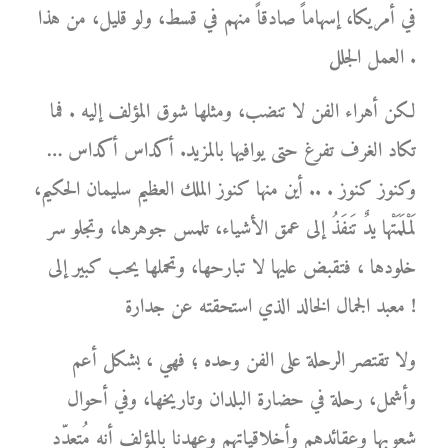
في أمريكا، إسهاماً صادقاً منهم في قسط، ولو قليل، من هذا
العمل الجلل .
لكن أهراء الفن لا تنضب، ومثلها شوق المؤلف إليه . فما
تكاد الغرف تفرغ حتى يوافيها بالمزيد. أكداس أكداس …
وكنوز كنوز . .. أين منها كنوز الملك العظيم سليمان الحكيم،
لَمْلَمَتْها يدٌ تَنفَذُ إلى عمق الأشياء، تلمس جوهرها، وتجلو سر
خلودها ، فتقبض عليها لا تبارحها، وتحملها يحب كبير إلى
معبد الجمال الخالد الذي استحقته عن جدارة !
ولا تقتصر الرحلة على الفن وحده ؛ فهي ، بشكل أعم
وأشمل، رحلة في حضارة البلدان وتاريخها، وفي أحوال
شعوبها وعقائدهم وأخلاقياتهم وعهدنا بالمؤلف أنه مُتعدّد