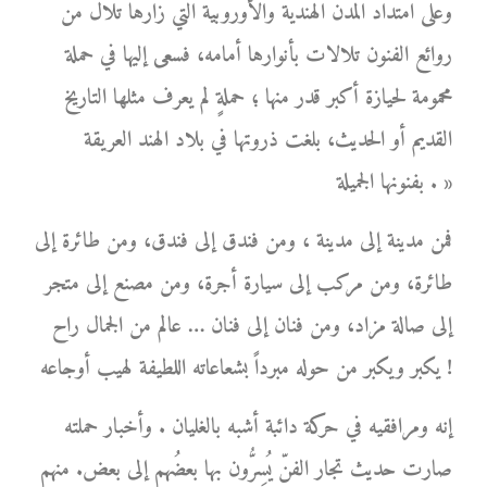
وعلى امتداد المدن الهندية والأوروبية التي زارها تلال من
روائع الفنون تلالات بأنوارها أمامه، فسعى إليها في حملة
محمومة لحيازة أكبر قدر منها ؛ حملةٍ لم يعرف مثلها التاريخ
القديم أو الحديث، بلغت ذروتها في بلاد الهند العريقة
بفنونها الجميلة . »
فمن مدينة إلى مدينة ، ومن فندق إلى فندق، ومن طائرة إلى
طائرة، ومن مركب إلى سيارة أجرة، ومن مصنع إلى متجر
إلى صالة مزاد، ومن فنان إلى فنان … عالم من الجمال راح
يكبر ويكبر من حوله مبرداً بشعاعاته اللطيفة لهيب أوجاعه !
إنه ومرافقيه في حركة دائبة أشبه بالغليان . وأخبار حملته
صارت حديث تجار الفنّ يُسِرُّون بها بعضُهم إلى بعض. منهم