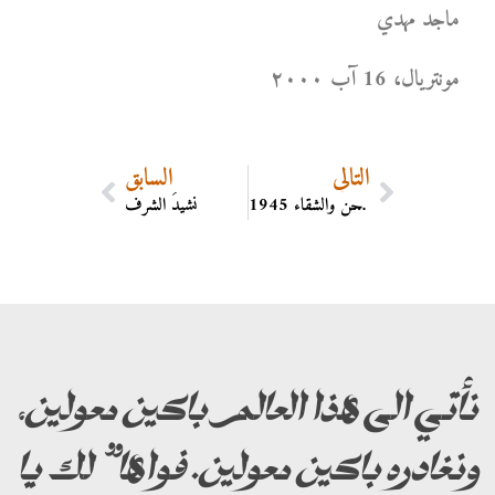
ماجد مهدي
مونتریال، 16 آب ۲۰۰۰
التالي
السابق
وداع عام الفواجع والمحن والشقاء 1945
نشيدُ الشرف
نأتي الى هذا العالم باكين معولين،
ونغادره باكين معولين. فواها” لك يا