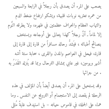
يصعب على المرء أن يصدق بأن رجلاً في الرابعة والسبعين
من عمره تعتريه نوبات قلبية، ويشكو ارتفاع ضغط الدم
والتهاب العظام وانحراف عظمتين في ظهره، ولا يطرقه النَّوم
إلا لماماً ـ أنَّ رجلاً كهذا يتعالى على أوجاعه ويستخف
بنصائح أطبائه ، فيَشدُّ رحاله مسافراً من قارة إلى قارة إلى
قارة، فيحل في العواصم والمدن والقرى ، سحابة ستة أشه
أشهر ويومين، غير عابي بمشاق الترحال وبما قد يُنزله القَدَرُ به
من جرائها .
وقد يستحيل على المرء أن يصدق أيضاً بأن المؤلف في هذه
الرحلة لم يقصد إلى الاستجمام أو الترويح عن النفس ـ وما
هما، على الجملة، في قاموس حياته – بل استهدف غايةً مُثلى