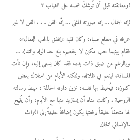
ومعانقته قبل أن تُوشِكَ شمسه على الغياب ؟!
إنه الجمال … إنه صورته المثلى … إنَّه الفن . . . الفن لا غير!
عرفه في مطلع صباه، وكان قلبه «يخفق بالحب للجمال»،
فقام بينهما حب مكين لا ينفصم، بلغ حد الوله والتدله …
وبالرغم من ضيق ذات يده، فقد كان يسعى إليه، وإن نأت
المسافة، لينعم في ظلاله. وتمكنه الأيام من امتلاك بعض
كنوزه، فيُحيط بها نفسه، تزين دارته الحالمة ، مهبط رسالته
الروحية . وكانت مناه أن يستزيد منها مع الأيام، وأن يُتيح
لها متحفاً خليقاً برفعتها يكون إضافةً جليلةً إلى التراث
الإنساني الخالد.