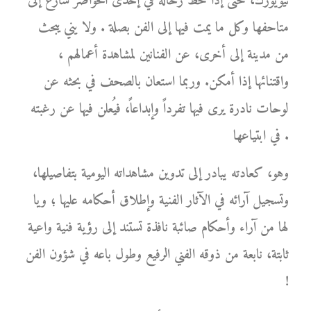
نيويورك، حتى إذا حط رحاله في إحدى الحواضر سارع إلى
متاحفها وكل ما يمت فيها إلى الفن بصلة . ولا يني يبحث
من مدينة إلى أخرى، عن الفنانين لمشاهدة أعمالهم ،
واقتنائها إذا أمكن. وربما استعان بالصحف في بحثه عن
لوحات نادرة يرى فيها تفرداً وإبداعاً، فيُعلن فيها عن رغبته
في ابتياعها .
وهو، كعادته يبادر إلى تدوين مشاهداته اليومية بتفاصيلها،
وتسجيل آرائه في الآثار الفنية وإطلاق أحكامه عليها ؛ ويا
لها من آراء وأحكام صائبة نافذة تستند إلى رؤية فنية واعية
ثابتة، نابعة من ذوقه الفني الرفيع وطول باعه في شؤون الفن
!