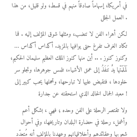
في أمريكا، إسهاماً صادقاً منهم في قسط، ولو قليل، من هذا
العمل الجلل .
لكن أهراء الفن لا تنضب، ومثلها شوق المؤلف إليه . فما
تكاد الغرف تفرغ حتى يوافيها بالمزيد. أكداس أكداس …
وكنوز كنوز . .. أين منها كنوز الملك العظيم سليمان الحكيم،
لَمْلَمَتْها يدٌ تَنفَذُ إلى عمق الأشياء، تلمس جوهرها، وتجلو سر
خلودها ، فتقبض عليها لا تبارحها، وتحملها يحب كبير إلى
معبد الجمال الخالد الذي استحقته عن جدارة !
ولا تقتصر الرحلة على الفن وحده ؛ فهي ، بشكل أعم
وأشمل، رحلة في حضارة البلدان وتاريخها، وفي أحوال
شعوبها وعقائدهم وأخلاقياتهم وعهدنا بالمؤلف أنه مُتعدّد