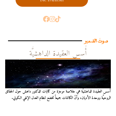
صوتُ الضمير
أُسس العقيدة الداهشيَّة
أُسس العقيدة الداهشيّة هي خلاصة موجزة من كتابات الدكتور داهش حول الحقائق
الروحيَّة ووحدة الأديان، وأنّ الكائنات جميعاً تخضع لنظام العدل الإلهي الكوني.