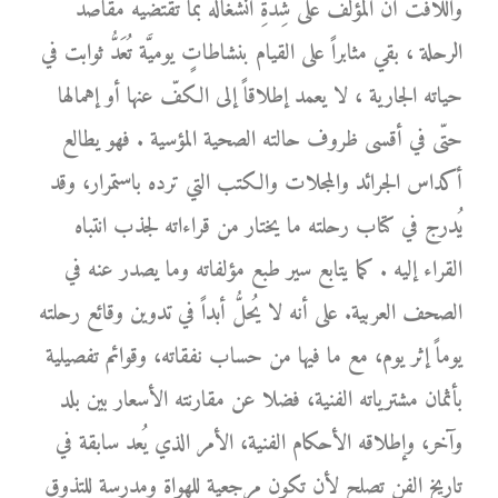
واللافت أنَّ المؤلّف على شِدَّةِ انشغاله بما تقتضيه مقاصد
الرحلة ، بقي مثابراً على القيام بنشاطاتٍ يوميَّة تُعَدُّ ثوابت في
حياته الجارية ، لا يعمد إطلاقاً إلى الكفّ عنها أو إهمالها
حتّى في أقسى ظروف حالته الصحية المؤسية . فهو يطالع
أكداس الجرائد والمجلات والكتب التي ترده باستمرار، وقد
يُدرج في كتاب رحلته ما يختار من قراءاته لجذب انتباه
القراء إليه . كما يتابع سير طبع مؤلفاته وما يصدر عنه في
الصحف العربية. على أنه لا يُحلُّ أبداً في تدوين وقائع رحلته
يوماً إثر يوم، مع ما فيها من حساب نفقاته، وقوائم تفصيلية
بأثمان مشترياته الفنية، فضلا عن مقارنته الأسعار بين بلد
وآخر، وإطلاقه الأحكام الفنية، الأمر الذي يُعد سابقة في
تاريخ الفن تصلح لأن تكون مرجعية للهواة ومدرسة للتذوق