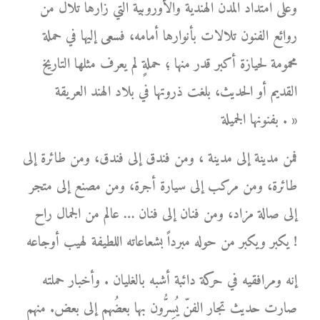
وعلى امتداد المدن الهندية والأوروبية التي زارها تلال من
روائع الفنون تلالات بأنوارها أمامه، فسعى إليها في حملة
محمومة لحيازة أكبر قدر منها ؛ حملةٍ لم يعرف مثلها التاريخ
القديم أو الحديث، بلغت ذروتها في بلاد الهند العريقة
بفنونها الجميلة . »
فمن مدينة إلى مدينة ، ومن فندق إلى فندق، ومن طائرة إلى
طائرة، ومن مركب إلى سيارة أجرة، ومن مصنع إلى متجر
إلى صالة مزاد، ومن فنان إلى فنان … عالم من الجمال راح
يكبر ويكبر من حوله مبرداً بشعاعاته اللطيفة لهيب أوجاعه !
إنه ومرافقيه في حركة دائبة أشبه بالغليان . وأخبار حملته
صارت حديث تجار الفنّ يُسِرُّون بها بعضُهم إلى بعض. منهم