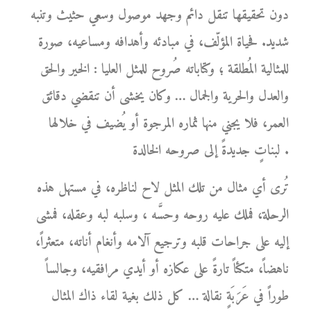
دون تحقيقها تنقل دائم وجهد موصول وسعي حثيث وتنبه
شديد. فحياة المؤلّف، في مبادئه وأهدافه ومساعيه، صورة
للمثالية المُطلقة ؛ وكتاباته صُروح للمثل العليا : الخير والحق
والعدل والحرية والجمال … وكان يخشى أن تنقضي دقائق
العمر، فلا يجني منها ثماره المرجوة أو يُضيف في خلالها
لبناتٍ جديدةً إلى صروحه الخالدة .
تُرى أي مثال من تلك المثل لاح لناظره، في مستهل هذه
الرحلة، فملك عليه روحه وحسَّه ، وسلبه لبه وعقله، فمشى
إليه على جراحات قلبه وترجيع آلامه وأنغام أناته، متعثراً،
ناهضاً، متكئاً تارةً على عكازه أو أيدي مرافقيه، وجالساً
طوراً في عَرَبَةٍ نقالة … كل ذلك بغية لقاء ذاك المثال