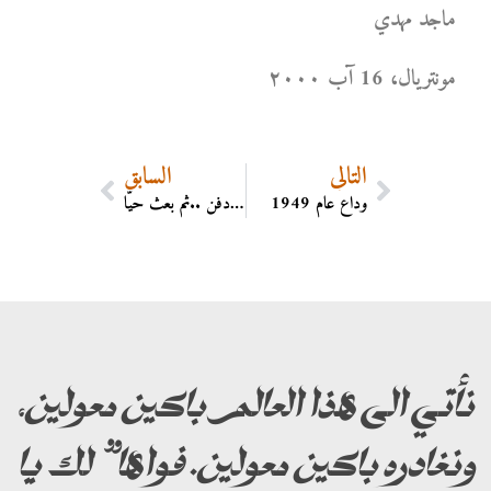
ماجد مهدي
مونتریال، 16 آب ۲۰۰۰
التالي
السابق
وداع عام 1949
مات الدكتور داهش ودفن ..ثم بعث حيّا
نأتي الى هذا العالم باكين معولين،
ونغادره باكين معولين. فواها” لك يا