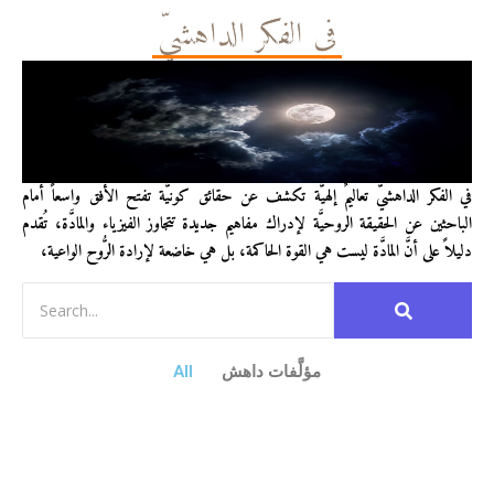
في الفكر الداهشيّ
في الفكر الداهشيّ تعاليمٌ إلهيَّة تكشف عن حقائق كونيَّة تفتح الأفق واسعاً أمام
الباحثين عن الحقيقة الروحيَّة لإدراك مفاهيم جديدة تتجاوز الفيزياء والمادَّة، تُقدم
دليلاً على أنَّ المادَّة ليست هي القوة الحاكمة، بل هي خاضعة لإرادة الرُّوح الواعية،
مؤلَّفات داهش
All