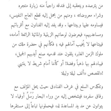
من يترصده ويتعقبه إلى فندقه راجياً منه زيارة متجره
وشراء معروضاته ، ومنهم من يحمل إليه قطع العاج النفيس،
فيساومه عليها ويبتاعها . وقد يفد إليه الفنانون مع أقربائهم
ومساعديهم، فيعرضون لوحاتهم الزيتية والمائية الرائعة أمامه،
فيبتاعها لا يُخيب آمالهم فيه ؛ فكأنهم في حضرة ملك من
ملوك الزمن الغابر، يلقون عند قدميه صنع أيديهم الجميل،
فيبادلهم بها ذهباً وفضة! أو كأننا أمام شريط لا ينتهي
لقصص «ألف ليلة وليلة»!
وتتكدس السلع في غرف الفنادق حيث يحل المؤلف مع
رفاق سفره، فيشخص إليه من وراء البحار رُسُلٌ أوفياء لا
يتوانون عن مد يد المساعدة له، فيحملونها تباعاً إلى مستقرها