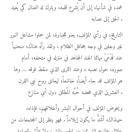
عمد، في شأنها، إلى أن يُشرع قلمه، ويترك له العنان كي يُعيد
الحق إلى نصابه .
التاريخ، في رأي المؤلف، يعنو للجبابرة، لمن حملوا مشاعل النور
غير وجلين في وجه جحافل الظلام . ولقد رآه هناك، منحنياً
عند قَدَمَيْ مهاتما الهند المجاهد في منزله في متحفه، أمام
صوره، حول نصبه ، وعند الثرى الذي سقط فوقه … وها
هو المؤلف قد جاء أيضاً، خاشعاً، ليعانق روح نبي القرن
العشرين الذي محضه حُبَّه المُطلق دون أي منازع .
ويخوض المؤلف في أحوال البشر وأخلاقهم، فإذاه،
حينذاك، أشَدُّ ما يكون إيلاماً . فهو ينظر إلى المجتمعات من
خلال نظارته التي تميز بين الخير والشر، ولا تتأثر بالعوامل