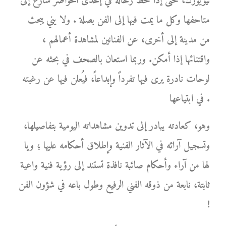
نيويورك، حتى إذا حط رحاله في إحدى الحواضر سارع إلى
متاحفها وكل ما يمت فيها إلى الفن بصلة . ولا يني يبحث
من مدينة إلى أخرى، عن الفنانين لمشاهدة أعمالهم ،
واقتنائها إذا أمكن. وربما استعان بالصحف في بحثه عن
لوحات نادرة يرى فيها تفرداً وإبداعاً، فيُعلن فيها عن رغبته
في ابتياعها .
وهو، كعادته يبادر إلى تدوين مشاهداته اليومية بتفاصيلها،
وتسجيل آرائه في الآثار الفنية وإطلاق أحكامه عليها ؛ ويا
لها من آراء وأحكام صائبة نافذة تستند إلى رؤية فنية واعية
ثابتة، نابعة من ذوقه الفني الرفيع وطول باعه في شؤون الفن
!