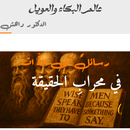
عالم البكاء والعويل
الدكتور داهش
رسائلٌ الى الذَّ ات
في محرابِ الحقيقة
م علي بن أبي طالب)