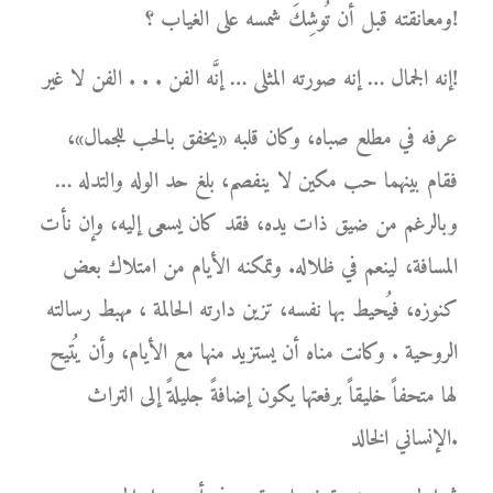
ومعانقته قبل أن تُوشِكَ شمسه على الغياب ؟!
إنه الجمال … إنه صورته المثلى … إنَّه الفن . . . الفن لا غير!
عرفه في مطلع صباه، وكان قلبه «يخفق بالحب للجمال»،
فقام بينهما حب مكين لا ينفصم، بلغ حد الوله والتدله …
وبالرغم من ضيق ذات يده، فقد كان يسعى إليه، وإن نأت
المسافة، لينعم في ظلاله. وتمكنه الأيام من امتلاك بعض
كنوزه، فيُحيط بها نفسه، تزين دارته الحالمة ، مهبط رسالته
الروحية . وكانت مناه أن يستزيد منها مع الأيام، وأن يُتيح
لها متحفاً خليقاً برفعتها يكون إضافةً جليلةً إلى التراث
الإنساني الخالد.