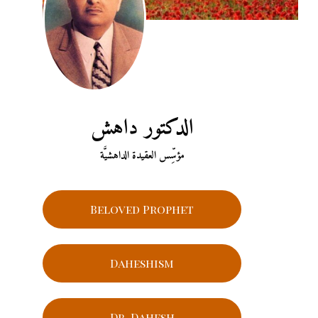
الدكتور داهش
مؤسِّس العقيدة الداهشيَّة
Beloved Prophet
Daheshism
Dr. Dahesh