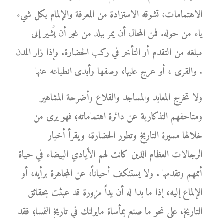
الاهتمامات، تشوقه الاستزادة من المعرفة والإلمام بكل شيء
ياء من حوله. فمن المحال أن يمر ببلد من غير أن يُشير إلى
مبلغه من التقدم أو التأخر في ركب الحضارة. وإذا زار المدن
والقرى ، أو عرج عليها، وصفها وأبدى انطباعه عنها .
ولا تخرج المعابد والمساجد والقلاع وأضرحة المشاهير
ومتاحفهم التذكارية عن دائرة اهتماماته؛ فهو يرى من
خلالها مسيرة التاريخ وتطور الحضارة، ويقرأ أخبار
الرجالات العظام الذين كانت لهم الأيادي البيضاء في حياة
أممهم وتقدمها . ولا يستنكف أحياناً، عن المجاهرة برأيه، أو
الإلماع إليه، إذا ما بدا له أن يداً مزورة قد عبثت بحقائق
التاريخ، على نحو ما صنع بمأساة مايرلنك في تاريخ النمسا؛ فقد