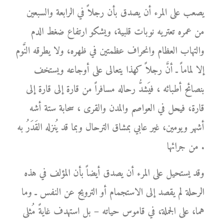
يصعب على المرء أن يصدق بأن رجلاً في الرابعة والسبعين
من عمره تعتريه نوبات قلبية، ويشكو ارتفاع ضغط الدم
والتهاب العظام وانحراف عظمتين في ظهره، ولا يطرقه النَّوم
إلا لماماً ـ أنَّ رجلاً كهذا يتعالى على أوجاعه ويستخف
بنصائح أطبائه ، فيَشدُّ رحاله مسافراً من قارة إلى قارة إلى
قارة، فيحل في العواصم والمدن والقرى ، سحابة ستة أشه
أشهر ويومين، غير عابي بمشاق الترحال وبما قد يُنزله القَدَرُ به
من جرائها .
وقد يستحيل على المرء أن يصدق أيضاً بأن المؤلف في هذه
الرحلة لم يقصد إلى الاستجمام أو الترويح عن النفس ـ وما
هما، على الجملة، في قاموس حياته – بل استهدف غايةً مُثلى