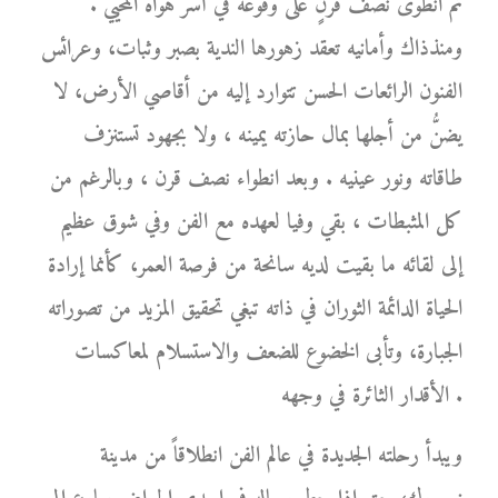
ثم انطوى نصف قرنٍ على وقوعه في أسر هواه المحيي .
ومنذذاك وأمانيه تعقد زهورها الندية بصبر وثبات، وعرائس
الفنون الرائعات الحسن تتوارد إليه من أقاصي الأرض، لا
يضنُّ من أجلها بمال حازته يمينه ، ولا بجهود تستنزف
طاقاته ونور عينيه . وبعد انطواء نصف قرن ، وبالرغم من
كل المثبطات ، بقي وفيا لعهده مع الفن وفي شوق عظيم
إلى لقائه ما بقيت لديه سانحة من فرصة العمر، كأنما إرادة
الحياة الدائمة الثوران في ذاته تبغي تحقيق المزيد من تصوراته
الجبارة، وتأبى الخضوع للضعف والاستسلام لمعاكسات
الأقدار الثائرة في وجهه .
ويبدأ رحلته الجديدة في عالم الفن انطلاقاً من مدينة