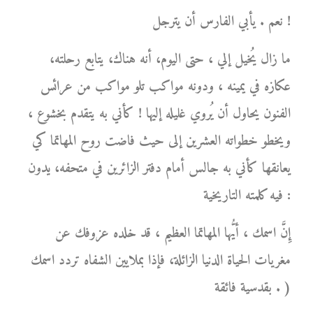
نعم . يأبي الفارس أن يترجل !
ما زال يُخيل إلي ، حتى اليوم، أنه هناك، يتابع رحلته،
عكازه في يمينه ، ودونه مواكب تلو مواكب من عرائس
الفنون يحاول أن يُروي غليله إليها ! كأني به يتقدم بخشوع ،
ويخطو خطواته العشرين إلى حيث فاضت روح المهاتما كي
يعانقها كأني به جالس أمام دفتر الزائرين في متحفه، يدون
فيه كلمته التاريخية :
إِنَّ اسمك ، أيُّها المهاتما العظيم ، قد خلده عزوفك عن
مغريات الحياة الدنيا الزائلة، فإذا بملايين الشفاه تردد اسمك
بقدسية فائقة . )