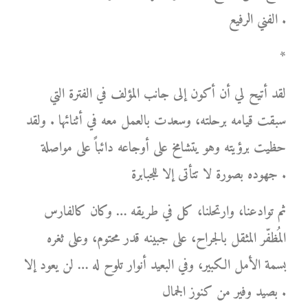
الفني الرفيع .
*
لقد أتيح لي أن أكون إلى جانب المؤلف في الفترة التي
سبقت قيامه برحلته، وسعدت بالعمل معه في أثنائها . ولقد
حظيت برؤيته وهو يتشامخ على أوجاعه دائباً على مواصلة
جهوده بصورة لا تتأتى إلا للجبابرة .
ثم توادعنا، وارتحلنا، كل في طريقه … وكان كالفارس
المُظفّر المثقل بالجراح، على جبينه قدر محتوم، وعلى ثغره
بسمة الأمل الكبير، وفي البعيد أنوار تلوح له … لن يعود إلا
بصيد وفير من كنوز الجمال .