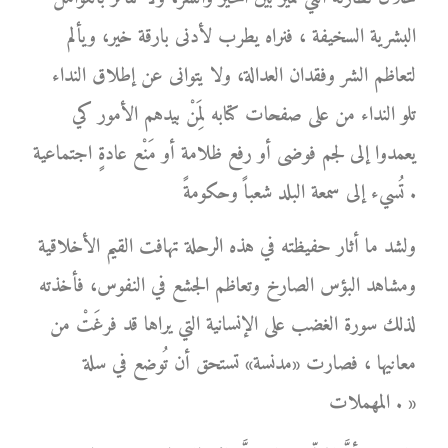
البشرية السخيفة ، فنراه يطرب لأدنى بارقة خير، ويألم
لتعاظم الشر وفقدان العدالة، ولا يتوانى عن إطلاق النداء
تلو النداء من على صفحات كتابه لِمَنْ بيدهم الأمور كي
يعمدوا إلى لجم فوضى أو رفع ظلامة أو مَنْع عادةٍ اجتماعية
تُسيء إلى سمعة البلد شعباً وحكومةً .
ولشد ما أثار حفيظته في هذه الرحلة تهافت القيم الأخلاقية
ومشاهد البؤس الصارخ وتعاظم الجشع في النفوس، فأخذته
لذلك سورة الغضب على الإنسانية التي يراها قد فرغَتْ من
معانيها ، فصارت «مدنسة» تستحق أن تُوضع في سلة
المهملات . »