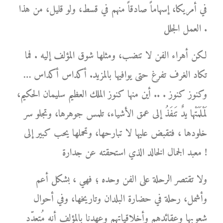
في أمريكا، إسهاماً صادقاً منهم في قسط، ولو قليل، من هذا
العمل الجلل .
لكن أهراء الفن لا تنضب، ومثلها شوق المؤلف إليه . فما
تكاد الغرف تفرغ حتى يوافيها بالمزيد. أكداس أكداس …
وكنوز كنوز . .. أين منها كنوز الملك العظيم سليمان الحكيم،
لَمْلَمَتْها يدٌ تَنفَذُ إلى عمق الأشياء، تلمس جوهرها، وتجلو سر
خلودها ، فتقبض عليها لا تبارحها، وتحملها يحب كبير إلى
معبد الجمال الخالد الذي استحقته عن جدارة !
ولا تقتصر الرحلة على الفن وحده ؛ فهي ، بشكل أعم
وأشمل، رحلة في حضارة البلدان وتاريخها، وفي أحوال
شعوبها وعقائدهم وأخلاقياتهم وعهدنا بالمؤلف أنه مُتعدّد