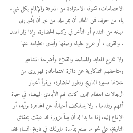
الاهتمامات، تشوقه الاستزادة من المعرفة والإلمام بكل شيء
ياء من حوله. فمن المحال أن يمر ببلد من غير أن يُشير إلى
مبلغه من التقدم أو التأخر في ركب الحضارة. وإذا زار المدن
والقرى ، أو عرج عليها، وصفها وأبدى انطباعه عنها .
ولا تخرج المعابد والمساجد والقلاع وأضرحة المشاهير
ومتاحفهم التذكارية عن دائرة اهتماماته؛ فهو يرى من
خلالها مسيرة التاريخ وتطور الحضارة، ويقرأ أخبار
الرجالات العظام الذين كانت لهم الأيادي البيضاء في حياة
أممهم وتقدمها . ولا يستنكف أحياناً، عن المجاهرة برأيه، أو
الإلماع إليه، إذا ما بدا له أن يداً مزورة قد عبثت بحقائق
التاريخ، على نحو ما صنع بمأساة مايرلنك في تاريخ النمسا؛ فقد