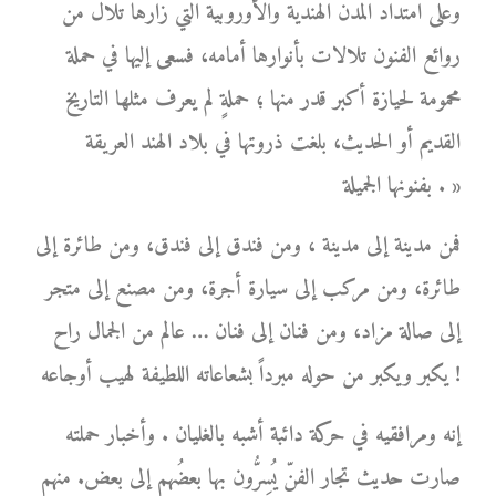
وعلى امتداد المدن الهندية والأوروبية التي زارها تلال من
روائع الفنون تلالات بأنوارها أمامه، فسعى إليها في حملة
محمومة لحيازة أكبر قدر منها ؛ حملةٍ لم يعرف مثلها التاريخ
القديم أو الحديث، بلغت ذروتها في بلاد الهند العريقة
بفنونها الجميلة . »
فمن مدينة إلى مدينة ، ومن فندق إلى فندق، ومن طائرة إلى
طائرة، ومن مركب إلى سيارة أجرة، ومن مصنع إلى متجر
إلى صالة مزاد، ومن فنان إلى فنان … عالم من الجمال راح
يكبر ويكبر من حوله مبرداً بشعاعاته اللطيفة لهيب أوجاعه !
إنه ومرافقيه في حركة دائبة أشبه بالغليان . وأخبار حملته
صارت حديث تجار الفنّ يُسِرُّون بها بعضُهم إلى بعض. منهم