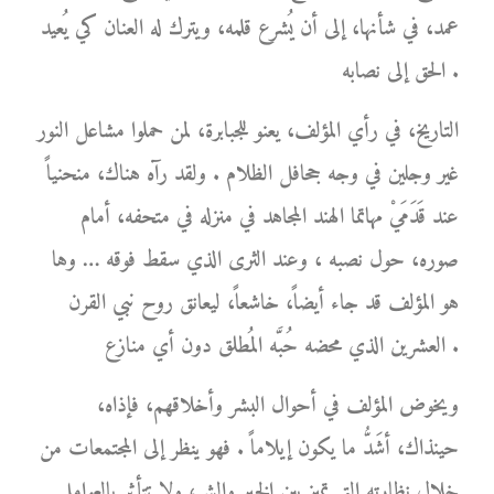
عمد، في شأنها، إلى أن يُشرع قلمه، ويترك له العنان كي يُعيد
الحق إلى نصابه .
التاريخ، في رأي المؤلف، يعنو للجبابرة، لمن حملوا مشاعل النور
غير وجلين في وجه جحافل الظلام . ولقد رآه هناك، منحنياً
عند قَدَمَيْ مهاتما الهند المجاهد في منزله في متحفه، أمام
صوره، حول نصبه ، وعند الثرى الذي سقط فوقه … وها
هو المؤلف قد جاء أيضاً، خاشعاً، ليعانق روح نبي القرن
العشرين الذي محضه حُبَّه المُطلق دون أي منازع .
ويخوض المؤلف في أحوال البشر وأخلاقهم، فإذاه،
حينذاك، أشَدُّ ما يكون إيلاماً . فهو ينظر إلى المجتمعات من
خلال نظارته التي تميز بين الخير والشر، ولا تتأثر بالعوامل