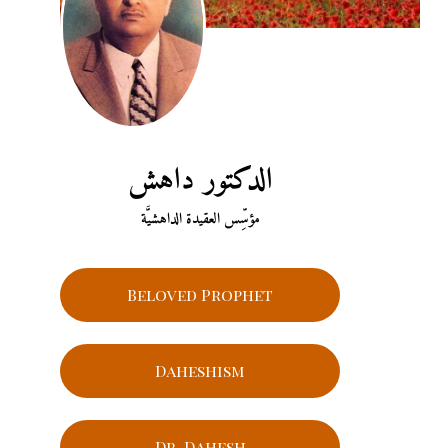
الدكتور داهش
مؤسِّس العقيدة الداهشيَّة
Beloved Prophet
Daheshism
Dr. Dahesh