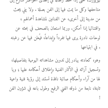
نيويورك، حتى إذا حط رحاله في إحدى الحواضر سارع إلى
متاحفها وكل ما يمت فيها إلى الفن بصلة . ولا يني يبحث
من مدينة إلى أخرى، عن الفنانين لمشاهدة أعمالهم ،
واقتنائها إذا أمكن. وربما استعان بالصحف في بحثه عن
لوحات نادرة يرى فيها تفرداً وإبداعاً، فيُعلن فيها عن رغبته
في ابتياعها .
وهو، كعادته يبادر إلى تدوين مشاهداته اليومية بتفاصيلها،
وتسجيل آرائه في الآثار الفنية وإطلاق أحكامه عليها ؛ ويا
لها من آراء وأحكام صائبة نافذة تستند إلى رؤية فنية واعية
ثابتة، نابعة من ذوقه الفني الرفيع وطول باعه في شؤون الفن
!