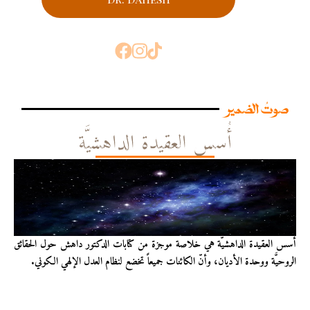
صوتُ الضمير
أُسس العقيدة الداهشيَّة
أُسس العقيدة الداهشيّة هي خلاصة موجزة من كتابات الدكتور داهش حول الحقائق
الروحيَّة ووحدة الأديان، وأنّ الكائنات جميعاً تخضع لنظام العدل الإلهي الكوني.