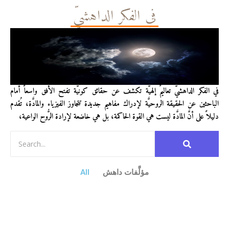
في الفكر الداهشيّ
في الفكر الداهشيّ تعاليمٌ إلهيَّة تكشف عن حقائق كونيَّة تفتح الأفق واسعاً أمام
الباحثين عن الحقيقة الروحيَّة لإدراك مفاهيم جديدة تتجاوز الفيزياء والمادَّة، تُقدم
دليلاً على أنَّ المادَّة ليست هي القوة الحاكمة، بل هي خاضعة لإرادة الرُّوح الواعية،
مؤلَّفات داهش
All