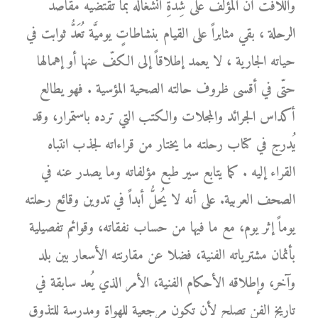
واللافت أنَّ المؤلّف على شِدَّةِ انشغاله بما تقتضيه مقاصد
الرحلة ، بقي مثابراً على القيام بنشاطاتٍ يوميَّة تُعَدُّ ثوابت في
حياته الجارية ، لا يعمد إطلاقاً إلى الكفّ عنها أو إهمالها
حتّى في أقسى ظروف حالته الصحية المؤسية . فهو يطالع
أكداس الجرائد والمجلات والكتب التي ترده باستمرار، وقد
يُدرج في كتاب رحلته ما يختار من قراءاته لجذب انتباه
القراء إليه . كما يتابع سير طبع مؤلفاته وما يصدر عنه في
الصحف العربية. على أنه لا يُحلُّ أبداً في تدوين وقائع رحلته
يوماً إثر يوم، مع ما فيها من حساب نفقاته، وقوائم تفصيلية
بأثمان مشترياته الفنية، فضلا عن مقارنته الأسعار بين بلد
وآخر، وإطلاقه الأحكام الفنية، الأمر الذي يُعد سابقة في
تاريخ الفن تصلح لأن تكون مرجعية للهواة ومدرسة للتذوق