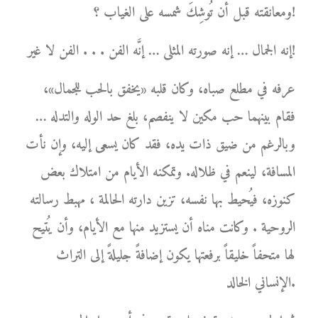
ومعانقته قبل أن تُوشِكَ شمسه على الغياب ؟!
إنه الجمال … إنه صورته المثلى … إنَّه الفن . . . الفن لا غير!
عرفه في مطلع صباه، وكان قلبه «يخفق بالحب للجمال»،
فقام بينهما حب مكين لا ينفصم، بلغ حد الوله والتدله …
وبالرغم من ضيق ذات يده، فقد كان يسعى إليه، وإن نأت
المسافة، لينعم في ظلاله. وتمكنه الأيام من امتلاك بعض
كنوزه، فيُحيط بها نفسه، تزين دارته الحالمة ، مهبط رسالته
الروحية . وكانت مناه أن يستزيد منها مع الأيام، وأن يُتيح
لها متحفاً خليقاً برفعتها يكون إضافةً جليلةً إلى التراث
الإنساني الخالد.