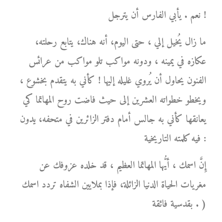
نعم . يأبي الفارس أن يترجل !
ما زال يُخيل إلي ، حتى اليوم، أنه هناك، يتابع رحلته،
عكازه في يمينه ، ودونه مواكب تلو مواكب من عرائس
الفنون يحاول أن يُروي غليله إليها ! كأني به يتقدم بخشوع ،
ويخطو خطواته العشرين إلى حيث فاضت روح المهاتما كي
يعانقها كأني به جالس أمام دفتر الزائرين في متحفه، يدون
فيه كلمته التاريخية :
إِنَّ اسمك ، أيُّها المهاتما العظيم ، قد خلده عزوفك عن
مغريات الحياة الدنيا الزائلة، فإذا بملايين الشفاه تردد اسمك
بقدسية فائقة . )