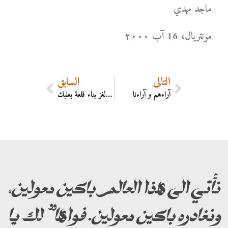
ماجد مهدي
مونتریال، 16 آب ۲۰۰۰
التالي
السابق
آراءهم و آراءنا
رائد الفضاء الروسي غريتشكو يزور لبنان بحثاً عن لغز بناء قلعة بعلبك
نأتي الى هذا العالم باكين معولين،
ونغادره باكين معولين. فواها” لك يا