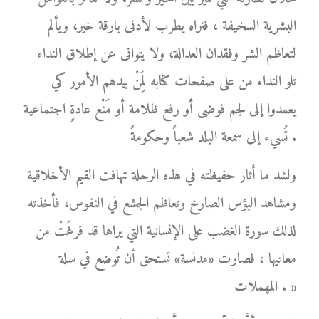
البشرية السخيفة ، فنراه يطرب لأدنى بارقة خير، ويألم
لتعاظم الشر وفقدان العدالة، ولا يتوانى عن إطلاق النداء
تلو النداء من على صفحات كتابه لِمَنْ بيدهم الأمور كي
يعمدوا إلى لجم فوضى أو رفع ظلامة أو مَنْع عادةٍ اجتماعية
تُسيء إلى سمعة البلد شعباً وحكومةً .
ولشد ما أثار حفيظته في هذه الرحلة تهافت القيم الأخلاقية
ومشاهد البؤس الصارخ وتعاظم الجشع في النفوس، فأخذته
لذلك سورة الغضب على الإنسانية التي يراها قد فرغَتْ من
معانيها ، فصارت «مدنسة» تستحق أن تُوضع في سلة
المهملات . »