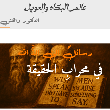
عالم البكاء والعويل
الدكتور داهش
رسائلٌ الى الذَّ ات
في محرابِ الحقيقة
(ألأمام علي بن أبي طالب)