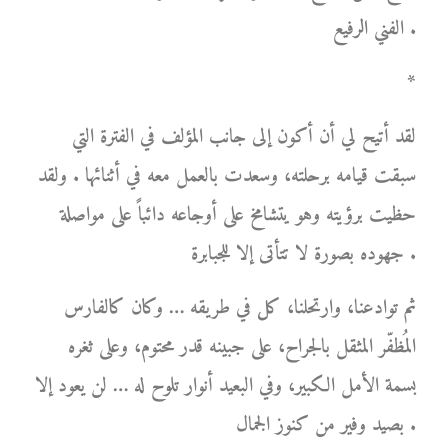
الفني الرفيع .
*
لقد أتيح لي أن أكون إلى جانب المؤلف في الفترة التي
سبقت قيامه برحلته، وسعدت بالعمل معه في أثنائها . ولقد
حظيت برؤيته وهو يتشامخ على أوجاعه دائباً على مواصلة
جهوده بصورة لا تتأتى إلا للجبابرة .
ثم توادعنا، وارتحلنا، كل في طريقه … وكان كالفارس
المُظفّر المثقل بالجراح، على جبينه قدر محتوم، وعلى ثغره
بسمة الأمل الكبير، وفي البعيد أنوار تلوح له … لن يعود إلا
بصيد وفير من كنوز الجمال .