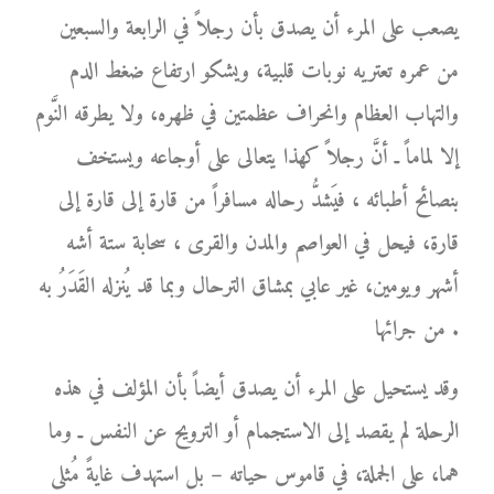
يصعب على المرء أن يصدق بأن رجلاً في الرابعة والسبعين
من عمره تعتريه نوبات قلبية، ويشكو ارتفاع ضغط الدم
والتهاب العظام وانحراف عظمتين في ظهره، ولا يطرقه النَّوم
إلا لماماً ـ أنَّ رجلاً كهذا يتعالى على أوجاعه ويستخف
بنصائح أطبائه ، فيَشدُّ رحاله مسافراً من قارة إلى قارة إلى
قارة، فيحل في العواصم والمدن والقرى ، سحابة ستة أشه
أشهر ويومين، غير عابي بمشاق الترحال وبما قد يُنزله القَدَرُ به
من جرائها .
وقد يستحيل على المرء أن يصدق أيضاً بأن المؤلف في هذه
الرحلة لم يقصد إلى الاستجمام أو الترويح عن النفس ـ وما
هما، على الجملة، في قاموس حياته – بل استهدف غايةً مُثلى