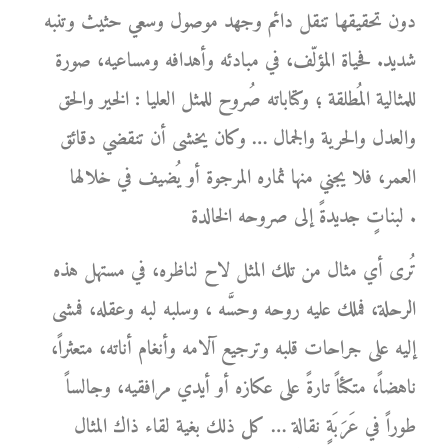
دون تحقيقها تنقل دائم وجهد موصول وسعي حثيث وتنبه
شديد. فحياة المؤلّف، في مبادئه وأهدافه ومساعيه، صورة
للمثالية المُطلقة ؛ وكتاباته صُروح للمثل العليا : الخير والحق
والعدل والحرية والجمال … وكان يخشى أن تنقضي دقائق
العمر، فلا يجني منها ثماره المرجوة أو يُضيف في خلالها
لبناتٍ جديدةً إلى صروحه الخالدة .
تُرى أي مثال من تلك المثل لاح لناظره، في مستهل هذه
الرحلة، فملك عليه روحه وحسَّه ، وسلبه لبه وعقله، فمشى
إليه على جراحات قلبه وترجيع آلامه وأنغام أناته، متعثراً،
ناهضاً، متكئاً تارةً على عكازه أو أيدي مرافقيه، وجالساً
طوراً في عَرَبَةٍ نقالة … كل ذلك بغية لقاء ذاك المثال