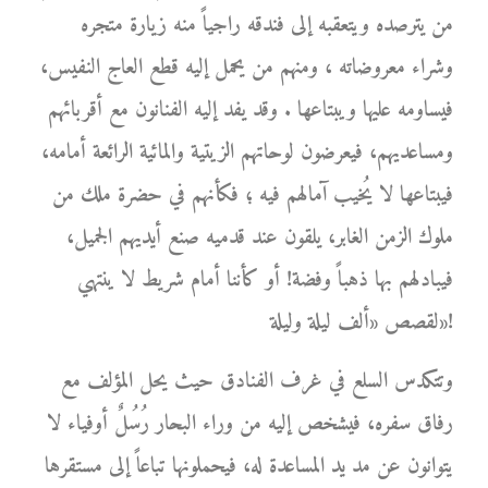
من يترصده ويتعقبه إلى فندقه راجياً منه زيارة متجره
وشراء معروضاته ، ومنهم من يحمل إليه قطع العاج النفيس،
فيساومه عليها ويبتاعها . وقد يفد إليه الفنانون مع أقربائهم
ومساعديهم، فيعرضون لوحاتهم الزيتية والمائية الرائعة أمامه،
فيبتاعها لا يُخيب آمالهم فيه ؛ فكأنهم في حضرة ملك من
ملوك الزمن الغابر، يلقون عند قدميه صنع أيديهم الجميل،
فيبادلهم بها ذهباً وفضة! أو كأننا أمام شريط لا ينتهي
لقصص «ألف ليلة وليلة»!
وتتكدس السلع في غرف الفنادق حيث يحل المؤلف مع
رفاق سفره، فيشخص إليه من وراء البحار رُسُلٌ أوفياء لا
يتوانون عن مد يد المساعدة له، فيحملونها تباعاً إلى مستقرها