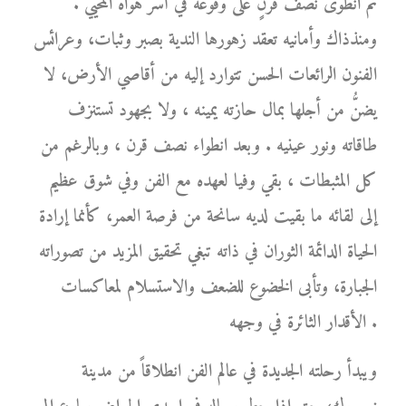
ثم انطوى نصف قرنٍ على وقوعه في أسر هواه المحيي .
ومنذذاك وأمانيه تعقد زهورها الندية بصبر وثبات، وعرائس
الفنون الرائعات الحسن تتوارد إليه من أقاصي الأرض، لا
يضنُّ من أجلها بمال حازته يمينه ، ولا بجهود تستنزف
طاقاته ونور عينيه . وبعد انطواء نصف قرن ، وبالرغم من
كل المثبطات ، بقي وفيا لعهده مع الفن وفي شوق عظيم
إلى لقائه ما بقيت لديه سانحة من فرصة العمر، كأنما إرادة
الحياة الدائمة الثوران في ذاته تبغي تحقيق المزيد من تصوراته
الجبارة، وتأبى الخضوع للضعف والاستسلام لمعاكسات
الأقدار الثائرة في وجهه .
ويبدأ رحلته الجديدة في عالم الفن انطلاقاً من مدينة