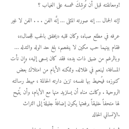
ومعانقته قبل أن تُوشِكَ شمسه على الغياب ؟!
إنه الجمال … إنه صورته المثلى … إنَّه الفن . . . الفن لا غير!
عرفه في مطلع صباه، وكان قلبه «يخفق بالحب للجمال»،
فقام بينهما حب مكين لا ينفصم، بلغ حد الوله والتدله …
وبالرغم من ضيق ذات يده، فقد كان يسعى إليه، وإن نأت
المسافة، لينعم في ظلاله. وتمكنه الأيام من امتلاك بعض
كنوزه، فيُحيط بها نفسه، تزين دارته الحالمة ، مهبط رسالته
الروحية . وكانت مناه أن يستزيد منها مع الأيام، وأن يُتيح
لها متحفاً خليقاً برفعتها يكون إضافةً جليلةً إلى التراث
الإنساني الخالد.