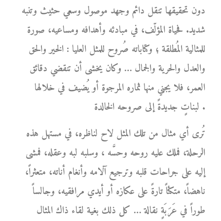
دون تحقيقها تنقل دائم وجهد موصول وسعي حثيث وتنبه
شديد. فحياة المؤلّف، في مبادئه وأهدافه ومساعيه، صورة
للمثالية المُطلقة ؛ وكتاباته صُروح للمثل العليا : الخير والحق
والعدل والحرية والجمال … وكان يخشى أن تنقضي دقائق
العمر، فلا يجني منها ثماره المرجوة أو يُضيف في خلالها
لبناتٍ جديدةً إلى صروحه الخالدة .
تُرى أي مثال من تلك المثل لاح لناظره، في مستهل هذه
الرحلة، فملك عليه روحه وحسَّه ، وسلبه لبه وعقله، فمشى
إليه على جراحات قلبه وترجيع آلامه وأنغام أناته، متعثراً،
ناهضاً، متكئاً تارةً على عكازه أو أيدي مرافقيه، وجالساً
طوراً في عَرَبَةٍ نقالة … كل ذلك بغية لقاء ذاك المثال