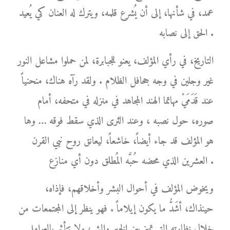
عمد، في شأنها، إلى أن يُشرع قلمه، ويترك له العنان كي يُعيد
الحق إلى نصابه .
التاريخ، في رأي المؤلف، يعنو للجبابرة، لمن حملوا مشاعل النور
غير وجلين في وجه جحافل الظلام . ولقد رآه هناك، منحنياً
عند قَدَمَيْ مهاتما الهند المجاهد في منزله في متحفه، أمام
صوره، حول نصبه ، وعند الثرى الذي سقط فوقه … وها
هو المؤلف قد جاء أيضاً، خاشعاً، ليعانق روح نبي القرن
العشرين الذي محضه حُبَّه المُطلق دون أي منازع .
ويخوض المؤلف في أحوال البشر وأخلاقهم، فإذاه،
حينذاك، أشَدُّ ما يكون إيلاماً . فهو ينظر إلى المجتمعات من
خلال نظارته التي تميز بين الخير والشر، ولا تتأثر بالعوامل