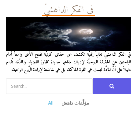
في الفكر الداهشيّ
في الفكر الداهشيّ تعاليمٌ إلهيَّة تكشف عن حقائق كونيَّة تفتح الأفق واسعاً أمام
الباحثين عن الحقيقة الروحيَّة لإدراك مفاهيم جديدة تتجاوز الفيزياء والمادَّة، تُقدم
دليلاً على أنَّ المادَّة ليست هي القوة الحاكمة، بل هي خاضعة لإرادة الرُّوح الواعية،
مؤلَّفات داهش
All