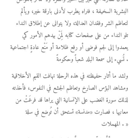
البشرية السخيفة ، فنراه يطرب لأدنى بارقة خير، ويألم
لتعاظم الشر وفقدان العدالة، ولا يتوانى عن إطلاق النداء
تلو النداء من على صفحات كتابه لِمَنْ بيدهم الأمور كي
يعمدوا إلى لجم فوضى أو رفع ظلامة أو مَنْع عادةٍ اجتماعية
تُسيء إلى سمعة البلد شعباً وحكومةً .
ولشد ما أثار حفيظته في هذه الرحلة تهافت القيم الأخلاقية
ومشاهد البؤس الصارخ وتعاظم الجشع في النفوس، فأخذته
لذلك سورة الغضب على الإنسانية التي يراها قد فرغَتْ من
معانيها ، فصارت «مدنسة» تستحق أن تُوضع في سلة
المهملات . »