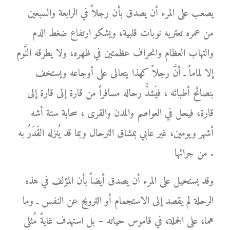
يصعب على المرء أن يصدق بأن رجلاً في الرابعة والسبعين
من عمره تعتريه نوبات قلبية، ويشكو ارتفاع ضغط الدم
والتهاب العظام وانحراف عظمتين في ظهره، ولا يطرقه النَّوم
إلا لماماً ـ أنَّ رجلاً كهذا يتعالى على أوجاعه ويستخف
بنصائح أطبائه ، فيَشدُّ رحاله مسافراً من قارة إلى قارة إلى
قارة، فيحل في العواصم والمدن والقرى ، سحابة ستة أشه
أشهر ويومين، غير عابي بمشاق الترحال وبما قد يُنزله القَدَرُ به
من جرائها .
وقد يستحيل على المرء أن يصدق أيضاً بأن المؤلف في هذه
الرحلة لم يقصد إلى الاستجمام أو الترويح عن النفس ـ وما
هما، على الجملة، في قاموس حياته – بل استهدف غايةً مُثلى