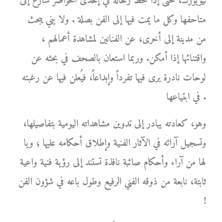
نيويورك، حتى إذا حط رحاله في إحدى الحواضر سارع إلى
متاحفها وكل ما يمت فيها إلى الفن بصلة . ولا يني يبحث
من مدينة إلى أخرى، عن الفنانين لمشاهدة أعمالهم ،
واقتنائها إذا أمكن. وربما استعان بالصحف في بحثه عن
لوحات نادرة يرى فيها تفرداً وإبداعاً، فيُعلن فيها عن رغبته
في ابتياعها .
وهو، كعادته يبادر إلى تدوين مشاهداته اليومية بتفاصيلها،
وتسجيل آرائه في الآثار الفنية وإطلاق أحكامه عليها ؛ ويا
لها من آراء وأحكام صائبة نافذة تستند إلى رؤية فنية واعية
ثابتة، نابعة من ذوقه الفني الرفيع وطول باعه في شؤون الفن
!