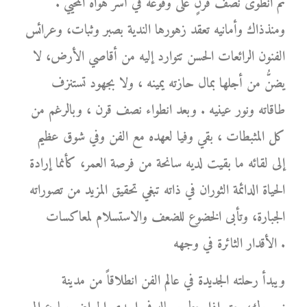
ثم انطوى نصف قرنٍ على وقوعه في أسر هواه المحيي .
ومنذذاك وأمانيه تعقد زهورها الندية بصبر وثبات، وعرائس
الفنون الرائعات الحسن تتوارد إليه من أقاصي الأرض، لا
يضنُّ من أجلها بمال حازته يمينه ، ولا بجهود تستنزف
طاقاته ونور عينيه . وبعد انطواء نصف قرن ، وبالرغم من
كل المثبطات ، بقي وفيا لعهده مع الفن وفي شوق عظيم
إلى لقائه ما بقيت لديه سانحة من فرصة العمر، كأنما إرادة
الحياة الدائمة الثوران في ذاته تبغي تحقيق المزيد من تصوراته
الجبارة، وتأبى الخضوع للضعف والاستسلام لمعاكسات
الأقدار الثائرة في وجهه .
ويبدأ رحلته الجديدة في عالم الفن انطلاقاً من مدينة