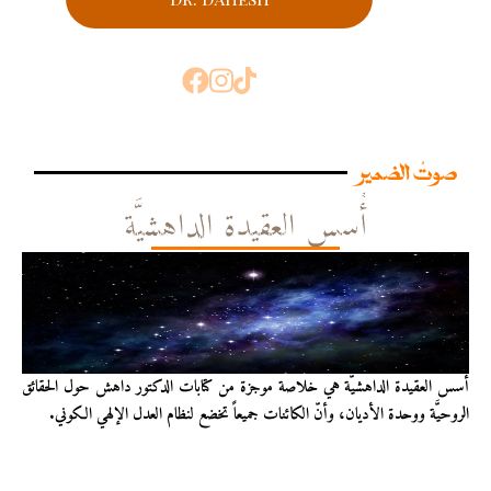
صوتُ الضمير
أُسس العقيدة الداهشيَّة
أُسس العقيدة الداهشيّة هي خلاصة موجزة من كتابات الدكتور داهش حول الحقائق
الروحيَّة ووحدة الأديان، وأنّ الكائنات جميعاً تخضع لنظام العدل الإلهي الكوني.