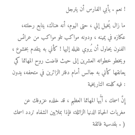
نعم . يأبي الفارس أن يترجل !
ما زال يُخيل إلي ، حتى اليوم، أنه هناك، يتابع رحلته،
عكازه في يمينه ، ودونه مواكب تلو مواكب من عرائس
الفنون يحاول أن يُروي غليله إليها ! كأني به يتقدم بخشوع ،
ويخطو خطواته العشرين إلى حيث فاضت روح المهاتما كي
يعانقها كأني به جالس أمام دفتر الزائرين في متحفه، يدون
فيه كلمته التاريخية :
إِنَّ اسمك ، أيُّها المهاتما العظيم ، قد خلده عزوفك عن
مغريات الحياة الدنيا الزائلة، فإذا بملايين الشفاه تردد اسمك
بقدسية فائقة . )