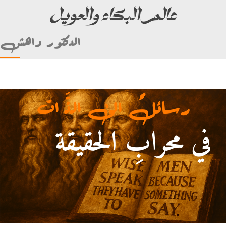
عالم البكاء والعويل
الدكتور داهش
رسائلٌ الى الذَّ ات
في محرابِ الحقيقة
 (ألأمام علي بن أبي طالب)