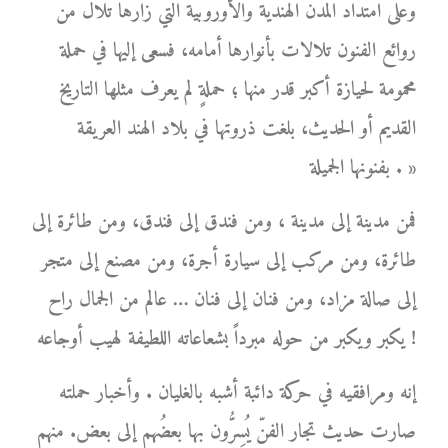
وعلى امتداد المدن الهندية والأوروبية التي زارها تلال من
روائع الفنون تلالات بأنوارها أمامه، فسعى إليها في حملة
محمومة لحيازة أكبر قدر منها ؛ حملةٍ لم يعرف مثلها التاريخ
القديم أو الحديث، بلغت ذروتها في بلاد الهند العريقة
بفنونها الجميلة . »
فمن مدينة إلى مدينة ، ومن فندق إلى فندق، ومن طائرة إلى
طائرة، ومن مركب إلى سيارة أجرة، ومن مصنع إلى متجر
إلى صالة مزاد، ومن فنان إلى فنان … عالم من الجمال راح
يكبر ويكبر من حوله مبرداً بشعاعاته اللطيفة لهيب أوجاعه !
إنه ومرافقيه في حركة دائبة أشبه بالغليان . وأخبار حملته
صارت حديث تجار الفنّ يُسِرُّون بها بعضُهم إلى بعض. منهم