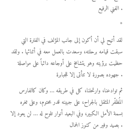
الفني الرفيع .
*
لقد أتيح لي أن أكون إلى جانب المؤلف في الفترة التي
سبقت قيامه برحلته، وسعدت بالعمل معه في أثنائها . ولقد
حظيت برؤيته وهو يتشامخ على أوجاعه دائباً على مواصلة
جهوده بصورة لا تتأتى إلا للجبابرة .
ثم توادعنا، وارتحلنا، كل في طريقه … وكان كالفارس
المُظفّر المثقل بالجراح، على جبينه قدر محتوم، وعلى ثغره
بسمة الأمل الكبير، وفي البعيد أنوار تلوح له … لن يعود إلا
بصيد وفير من كنوز الجمال .