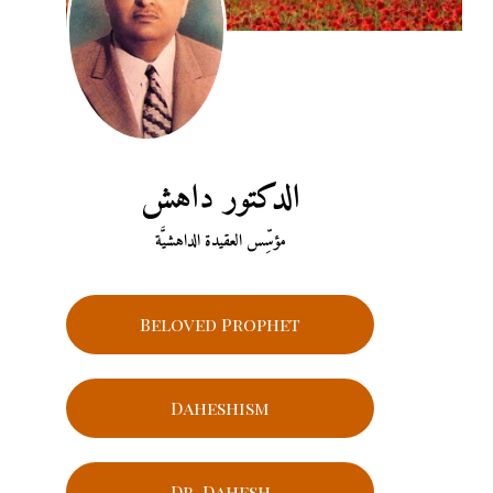
الدكتور داهش
مؤسِّس العقيدة الداهشيَّة
Beloved Prophet
Daheshism
Dr. Dahesh