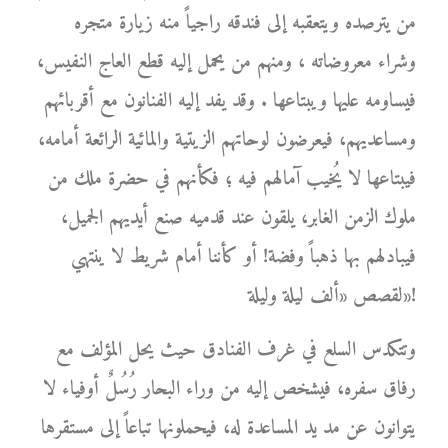
من يترصده ويتعقبه إلى فندقه راجياً منه زيارة متجره
وشراء معروضاته ، ومنهم من يحمل إليه قطع العاج النفيس،
فيساومه عليها ويبتاعها . وقد يفد إليه الفنانون مع أقربائهم
ومساعديهم، فيعرضون لوحاتهم الزيتية والمائية الرائعة أمامه،
فيبتاعها لا يُخيب آمالهم فيه ؛ فكأنهم في حضرة ملك من
ملوك الزمن الغابر، يلقون عند قدميه صنع أيديهم الجميل،
فيبادلهم بها ذهباً وفضة! أو كأننا أمام شريط لا ينتهي
لقصص «ألف ليلة وليلة»!
وتتكدس السلع في غرف الفنادق حيث يحل المؤلف مع
رفاق سفره، فيشخص إليه من وراء البحار رُسُلٌ أوفياء لا
يتوانون عن مد يد المساعدة له، فيحملونها تباعاً إلى مستقرها