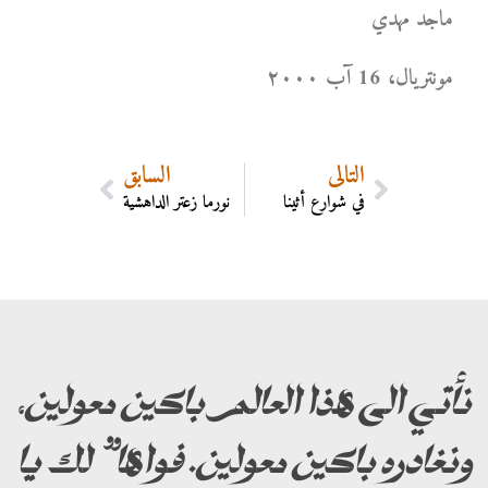
ماجد مهدي
مونتریال، 16 آب ۲۰۰۰
التالي
السابق
في شوارع أثينا
نورما زعتر الداهشية
نأتي الى هذا العالم باكين معولين،
ونغادره باكين معولين. فواها” لك يا