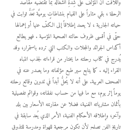
واللافت أنَّ المؤلّف على شِدَّةِ انشغاله بما تقتضيه مقاصد
الرحلة ، بقي مثابراً على القيام بنشاطاتٍ يوميَّة تُعَدُّ ثوابت في
حياته الجارية ، لا يعمد إطلاقاً إلى الكفّ عنها أو إهمالها
حتّى في أقسى ظروف حالته الصحية المؤسية . فهو يطالع
أكداس الجرائد والمجلات والكتب التي ترده باستمرار، وقد
يُدرج في كتاب رحلته ما يختار من قراءاته لجذب انتباه
القراء إليه . كما يتابع سير طبع مؤلفاته وما يصدر عنه في
الصحف العربية. على أنه لا يُحلُّ أبداً في تدوين وقائع رحلته
يوماً إثر يوم، مع ما فيها من حساب نفقاته، وقوائم تفصيلية
بأثمان مشترياته الفنية، فضلا عن مقارنته الأسعار بين بلد
وآخر، وإطلاقه الأحكام الفنية، الأمر الذي يُعد سابقة في
تاريخ الفن تصلح لأن تكون مرجعية للهواة ومدرسة للتذوق