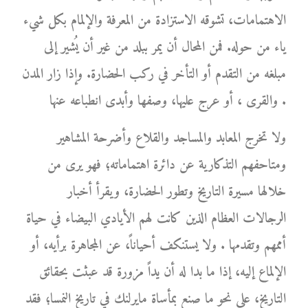
الاهتمامات، تشوقه الاستزادة من المعرفة والإلمام بكل شيء
ياء من حوله. فمن المحال أن يمر ببلد من غير أن يُشير إلى
مبلغه من التقدم أو التأخر في ركب الحضارة. وإذا زار المدن
والقرى ، أو عرج عليها، وصفها وأبدى انطباعه عنها .
ولا تخرج المعابد والمساجد والقلاع وأضرحة المشاهير
ومتاحفهم التذكارية عن دائرة اهتماماته؛ فهو يرى من
خلالها مسيرة التاريخ وتطور الحضارة، ويقرأ أخبار
الرجالات العظام الذين كانت لهم الأيادي البيضاء في حياة
أممهم وتقدمها . ولا يستنكف أحياناً، عن المجاهرة برأيه، أو
الإلماع إليه، إذا ما بدا له أن يداً مزورة قد عبثت بحقائق
التاريخ، على نحو ما صنع بمأساة مايرلنك في تاريخ النمسا؛ فقد