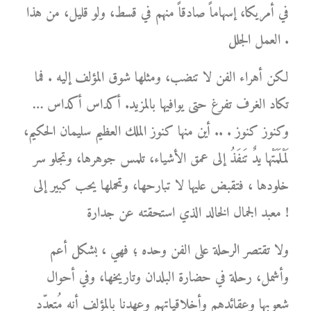
في أمريكا، إسهاماً صادقاً منهم في قسط، ولو قليل، من هذا
العمل الجلل .
لكن أهراء الفن لا تنضب، ومثلها شوق المؤلف إليه . فما
تكاد الغرف تفرغ حتى يوافيها بالمزيد. أكداس أكداس …
وكنوز كنوز . .. أين منها كنوز الملك العظيم سليمان الحكيم،
لَمْلَمَتْها يدٌ تَنفَذُ إلى عمق الأشياء، تلمس جوهرها، وتجلو سر
خلودها ، فتقبض عليها لا تبارحها، وتحملها يحب كبير إلى
معبد الجمال الخالد الذي استحقته عن جدارة !
ولا تقتصر الرحلة على الفن وحده ؛ فهي ، بشكل أعم
وأشمل، رحلة في حضارة البلدان وتاريخها، وفي أحوال
شعوبها وعقائدهم وأخلاقياتهم وعهدنا بالمؤلف أنه مُتعدّد