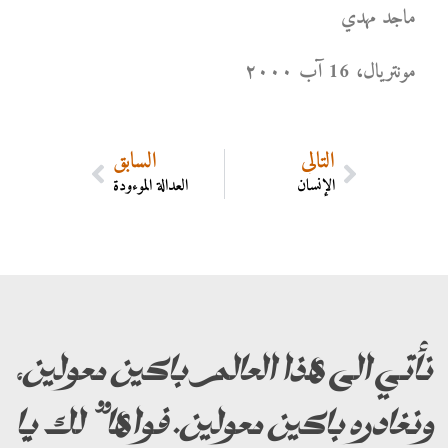
ماجد مهدي
مونتریال، 16 آب ۲۰۰۰
التالي
السابق
الإنسان
العدالة الموءودة
نأتي الى هذا العالم باكين معولين،
ونغادره باكين معولين. فواها” لك يا