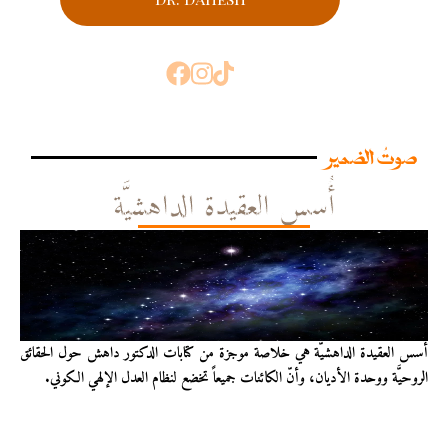
صوتُ الضمير
أُسس العقيدة الداهشيَّة
أُسس العقيدة الداهشيّة هي خلاصة موجزة من كتابات الدكتور داهش حول الحقائق
الروحيَّة ووحدة الأديان، وأنّ الكائنات جميعاً تخضع لنظام العدل الإلهي الكوني.