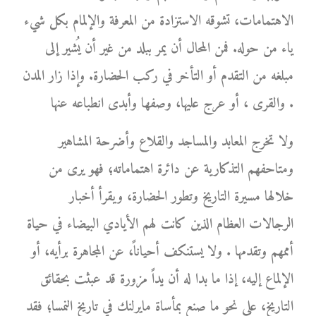
الاهتمامات، تشوقه الاستزادة من المعرفة والإلمام بكل شيء
ياء من حوله. فمن المحال أن يمر ببلد من غير أن يُشير إلى
مبلغه من التقدم أو التأخر في ركب الحضارة. وإذا زار المدن
والقرى ، أو عرج عليها، وصفها وأبدى انطباعه عنها .
ولا تخرج المعابد والمساجد والقلاع وأضرحة المشاهير
ومتاحفهم التذكارية عن دائرة اهتماماته؛ فهو يرى من
خلالها مسيرة التاريخ وتطور الحضارة، ويقرأ أخبار
الرجالات العظام الذين كانت لهم الأيادي البيضاء في حياة
أممهم وتقدمها . ولا يستنكف أحياناً، عن المجاهرة برأيه، أو
الإلماع إليه، إذا ما بدا له أن يداً مزورة قد عبثت بحقائق
التاريخ، على نحو ما صنع بمأساة مايرلنك في تاريخ النمسا؛ فقد