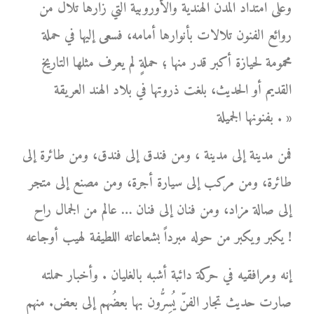
وعلى امتداد المدن الهندية والأوروبية التي زارها تلال من
روائع الفنون تلالات بأنوارها أمامه، فسعى إليها في حملة
محمومة لحيازة أكبر قدر منها ؛ حملةٍ لم يعرف مثلها التاريخ
القديم أو الحديث، بلغت ذروتها في بلاد الهند العريقة
بفنونها الجميلة . »
فمن مدينة إلى مدينة ، ومن فندق إلى فندق، ومن طائرة إلى
طائرة، ومن مركب إلى سيارة أجرة، ومن مصنع إلى متجر
إلى صالة مزاد، ومن فنان إلى فنان … عالم من الجمال راح
يكبر ويكبر من حوله مبرداً بشعاعاته اللطيفة لهيب أوجاعه !
إنه ومرافقيه في حركة دائبة أشبه بالغليان . وأخبار حملته
صارت حديث تجار الفنّ يُسِرُّون بها بعضُهم إلى بعض. منهم