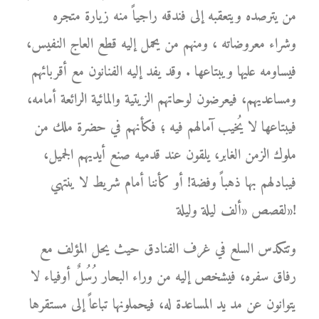
من يترصده ويتعقبه إلى فندقه راجياً منه زيارة متجره
وشراء معروضاته ، ومنهم من يحمل إليه قطع العاج النفيس،
فيساومه عليها ويبتاعها . وقد يفد إليه الفنانون مع أقربائهم
ومساعديهم، فيعرضون لوحاتهم الزيتية والمائية الرائعة أمامه،
فيبتاعها لا يُخيب آمالهم فيه ؛ فكأنهم في حضرة ملك من
ملوك الزمن الغابر، يلقون عند قدميه صنع أيديهم الجميل،
فيبادلهم بها ذهباً وفضة! أو كأننا أمام شريط لا ينتهي
لقصص «ألف ليلة وليلة»!
وتتكدس السلع في غرف الفنادق حيث يحل المؤلف مع
رفاق سفره، فيشخص إليه من وراء البحار رُسُلٌ أوفياء لا
يتوانون عن مد يد المساعدة له، فيحملونها تباعاً إلى مستقرها