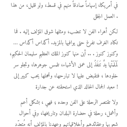
في أمريكا، إسهاماً صادقاً منهم في قسط، ولو قليل، من هذا
العمل الجلل .
لكن أهراء الفن لا تنضب، ومثلها شوق المؤلف إليه . فما
تكاد الغرف تفرغ حتى يوافيها بالمزيد. أكداس أكداس …
وكنوز كنوز . .. أين منها كنوز الملك العظيم سليمان الحكيم،
لَمْلَمَتْها يدٌ تَنفَذُ إلى عمق الأشياء، تلمس جوهرها، وتجلو سر
خلودها ، فتقبض عليها لا تبارحها، وتحملها يحب كبير إلى
معبد الجمال الخالد الذي استحقته عن جدارة !
ولا تقتصر الرحلة على الفن وحده ؛ فهي ، بشكل أعم
وأشمل، رحلة في حضارة البلدان وتاريخها، وفي أحوال
شعوبها وعقائدهم وأخلاقياتهم وعهدنا بالمؤلف أنه مُتعدّد