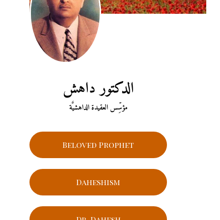
الدكتور داهش
مؤسِّس العقيدة الداهشيَّة
Beloved Prophet
Daheshism
Dr. Dahesh