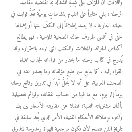
واللافت أنَّ المؤلّف على شِدَّةِ انشغاله بما تقتضيه مقاصد
الرحلة ، بقي مثابراً على القيام بنشاطاتٍ يوميَّة تُعَدُّ ثوابت في
حياته الجارية ، لا يعمد إطلاقاً إلى الكفّ عنها أو إهمالها
حتّى في أقسى ظروف حالته الصحية المؤسية . فهو يطالع
أكداس الجرائد والمجلات والكتب التي ترده باستمرار، وقد
يُدرج في كتاب رحلته ما يختار من قراءاته لجذب انتباه
القراء إليه . كما يتابع سير طبع مؤلفاته وما يصدر عنه في
الصحف العربية. على أنه لا يُحلُّ أبداً في تدوين وقائع رحلته
يوماً إثر يوم، مع ما فيها من حساب نفقاته، وقوائم تفصيلية
بأثمان مشترياته الفنية، فضلا عن مقارنته الأسعار بين بلد
وآخر، وإطلاقه الأحكام الفنية، الأمر الذي يُعد سابقة في
تاريخ الفن تصلح لأن تكون مرجعية للهواة ومدرسة للتذوق