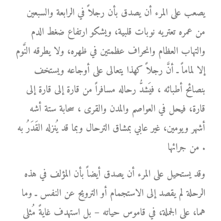
يصعب على المرء أن يصدق بأن رجلاً في الرابعة والسبعين
من عمره تعتريه نوبات قلبية، ويشكو ارتفاع ضغط الدم
والتهاب العظام وانحراف عظمتين في ظهره، ولا يطرقه النَّوم
إلا لماماً ـ أنَّ رجلاً كهذا يتعالى على أوجاعه ويستخف
بنصائح أطبائه ، فيَشدُّ رحاله مسافراً من قارة إلى قارة إلى
قارة، فيحل في العواصم والمدن والقرى ، سحابة ستة أشه
أشهر ويومين، غير عابي بمشاق الترحال وبما قد يُنزله القَدَرُ به
من جرائها .
وقد يستحيل على المرء أن يصدق أيضاً بأن المؤلف في هذه
الرحلة لم يقصد إلى الاستجمام أو الترويح عن النفس ـ وما
هما، على الجملة، في قاموس حياته – بل استهدف غايةً مُثلى