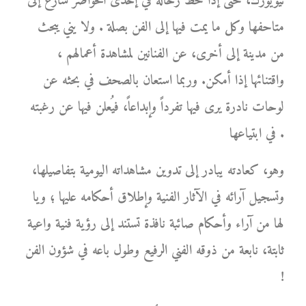
نيويورك، حتى إذا حط رحاله في إحدى الحواضر سارع إلى
متاحفها وكل ما يمت فيها إلى الفن بصلة . ولا يني يبحث
من مدينة إلى أخرى، عن الفنانين لمشاهدة أعمالهم ،
واقتنائها إذا أمكن. وربما استعان بالصحف في بحثه عن
لوحات نادرة يرى فيها تفرداً وإبداعاً، فيُعلن فيها عن رغبته
في ابتياعها .
وهو، كعادته يبادر إلى تدوين مشاهداته اليومية بتفاصيلها،
وتسجيل آرائه في الآثار الفنية وإطلاق أحكامه عليها ؛ ويا
لها من آراء وأحكام صائبة نافذة تستند إلى رؤية فنية واعية
ثابتة، نابعة من ذوقه الفني الرفيع وطول باعه في شؤون الفن
!