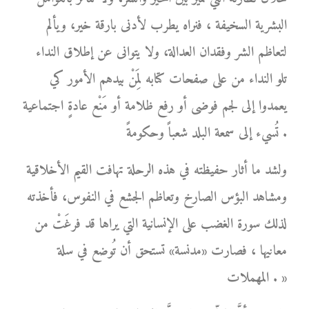
البشرية السخيفة ، فنراه يطرب لأدنى بارقة خير، ويألم
لتعاظم الشر وفقدان العدالة، ولا يتوانى عن إطلاق النداء
تلو النداء من على صفحات كتابه لِمَنْ بيدهم الأمور كي
يعمدوا إلى لجم فوضى أو رفع ظلامة أو مَنْع عادةٍ اجتماعية
تُسيء إلى سمعة البلد شعباً وحكومةً .
ولشد ما أثار حفيظته في هذه الرحلة تهافت القيم الأخلاقية
ومشاهد البؤس الصارخ وتعاظم الجشع في النفوس، فأخذته
لذلك سورة الغضب على الإنسانية التي يراها قد فرغَتْ من
معانيها ، فصارت «مدنسة» تستحق أن تُوضع في سلة
المهملات . »