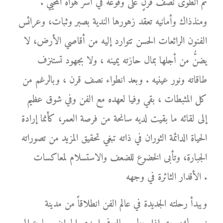
ثم انطوى نصف قرنٍ على وقوعه في أسر هواه المحيي .
ومنذذاك وأمانيه تعقد زهورها الندية بصبر وثبات، وعرائس
الفنون الرائعات الحسن تتوارد إليه من أقاصي الأرض، لا
يضنُّ من أجلها بمال حازته يمينه ، ولا بجهود تستنزف
طاقاته ونور عينيه . وبعد انطواء نصف قرن ، وبالرغم من
كل المثبطات ، بقي وفيا لعهده مع الفن وفي شوق عظيم
إلى لقائه ما بقيت لديه سانحة من فرصة العمر، كأنما إرادة
الحياة الدائمة الثوران في ذاته تبغي تحقيق المزيد من تصوراته
الجبارة، وتأبى الخضوع للضعف والاستسلام لمعاكسات
الأقدار الثائرة في وجهه .
ويبدأ رحلته الجديدة في عالم الفن انطلاقاً من مدينة