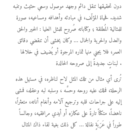
دون تحقيقها تنقل دائم وجهد موصول وسعي حثيث وتنبه
شديد. فحياة المؤلّف، في مبادئه وأهدافه ومساعيه، صورة
للمثالية المُطلقة ؛ وكتاباته صُروح للمثل العليا : الخير والحق
والعدل والحرية والجمال … وكان يخشى أن تنقضي دقائق
العمر، فلا يجني منها ثماره المرجوة أو يُضيف في خلالها
لبناتٍ جديدةً إلى صروحه الخالدة .
تُرى أي مثال من تلك المثل لاح لناظره، في مستهل هذه
الرحلة، فملك عليه روحه وحسَّه ، وسلبه لبه وعقله، فمشى
إليه على جراحات قلبه وترجيع آلامه وأنغام أناته، متعثراً،
ناهضاً، متكئاً تارةً على عكازه أو أيدي مرافقيه، وجالساً
طوراً في عَرَبَةٍ نقالة … كل ذلك بغية لقاء ذاك المثال