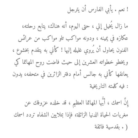
نعم . يأبي الفارس أن يترجل !
ما زال يُخيل إلي ، حتى اليوم، أنه هناك، يتابع رحلته،
عكازه في يمينه ، ودونه مواكب تلو مواكب من عرائس
الفنون يحاول أن يُروي غليله إليها ! كأني به يتقدم بخشوع ،
ويخطو خطواته العشرين إلى حيث فاضت روح المهاتما كي
يعانقها كأني به جالس أمام دفتر الزائرين في متحفه، يدون
فيه كلمته التاريخية :
إِنَّ اسمك ، أيُّها المهاتما العظيم ، قد خلده عزوفك عن
مغريات الحياة الدنيا الزائلة، فإذا بملايين الشفاه تردد اسمك
بقدسية فائقة . )