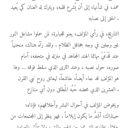
عمد، في شأنها، إلى أن يُشرع قلمه، ويترك له العنان كي يُعيد
الحق إلى نصابه .
التاريخ، في رأي المؤلف، يعنو للجبابرة، لمن حملوا مشاعل النور
غير وجلين في وجه جحافل الظلام . ولقد رآه هناك، منحنياً
عند قَدَمَيْ مهاتما الهند المجاهد في منزله في متحفه، أمام
صوره، حول نصبه ، وعند الثرى الذي سقط فوقه … وها
هو المؤلف قد جاء أيضاً، خاشعاً، ليعانق روح نبي القرن
العشرين الذي محضه حُبَّه المُطلق دون أي منازع .
ويخوض المؤلف في أحوال البشر وأخلاقهم، فإذاه،
حينذاك، أشَدُّ ما يكون إيلاماً . فهو ينظر إلى المجتمعات من
خلال نظارته التي تميز بين الخير والشر، ولا تتأثر بالعوامل