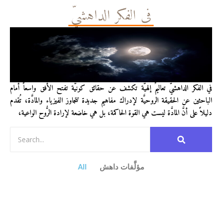
في الفكر الداهشيّ
في الفكر الداهشيّ تعاليمٌ إلهيَّة تكشف عن حقائق كونيَّة تفتح الأفق واسعاً أمام
الباحثين عن الحقيقة الروحيَّة لإدراك مفاهيم جديدة تتجاوز الفيزياء والمادَّة، تُقدم
دليلاً على أنَّ المادَّة ليست هي القوة الحاكمة، بل هي خاضعة لإرادة الرُّوح الواعية،
مؤلَّفات داهش
All