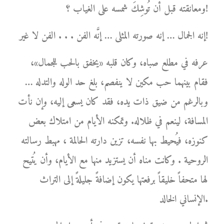
ومعانقته قبل أن تُوشِكَ شمسه على الغياب ؟!
إنه الجمال … إنه صورته المثلى … إنَّه الفن . . . الفن لا غير!
عرفه في مطلع صباه، وكان قلبه «يخفق بالحب للجمال»،
فقام بينهما حب مكين لا ينفصم، بلغ حد الوله والتدله …
وبالرغم من ضيق ذات يده، فقد كان يسعى إليه، وإن نأت
المسافة، لينعم في ظلاله. وتمكنه الأيام من امتلاك بعض
كنوزه، فيُحيط بها نفسه، تزين دارته الحالمة ، مهبط رسالته
الروحية . وكانت مناه أن يستزيد منها مع الأيام، وأن يُتيح
لها متحفاً خليقاً برفعتها يكون إضافةً جليلةً إلى التراث
الإنساني الخالد.