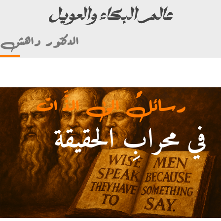
عالم البكاء والعويل
الدكتور داهش
رسائلٌ الى الذَّ ات
في محرابِ الحقيقة
أمام علي بن أبي طالب)