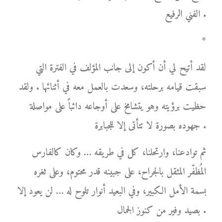
الفني الرفيع .
*
لقد أتيح لي أن أكون إلى جانب المؤلف في الفترة التي
سبقت قيامه برحلته، وسعدت بالعمل معه في أثنائها . ولقد
حظيت برؤيته وهو يتشامخ على أوجاعه دائباً على مواصلة
جهوده بصورة لا تتأتى إلا للجبابرة .
ثم توادعنا، وارتحلنا، كل في طريقه … وكان كالفارس
المُظفّر المثقل بالجراح، على جبينه قدر محتوم، وعلى ثغره
بسمة الأمل الكبير، وفي البعيد أنوار تلوح له … لن يعود إلا
بصيد وفير من كنوز الجمال .