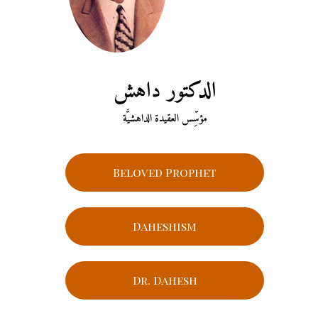
الدكتور داهش
مؤسِّس العقيدة الداهشيَّة
Beloved Prophet
Daheshism
Dr. Dahesh