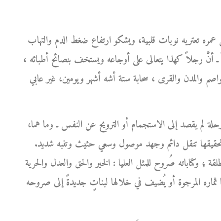
 عمره تعتريه نوبات قلبية، ويشكو ارتفاع ضغط الدم والتهاب
ً ـ أنَّ رجلاً كهذا يتعالى على أوجاعه ويستخف بنصائح أطبائه ،
لعواصم والمدن والقرى ، سحابة ستة أشه أشهر ويومين، غير عابي
حلة لم يقصد إلى الاستجمام أو الترويح عن النفس ـ وما هما،
ن تحقيقها تنقل دائم وجهد موصول وسعي حثيث وتنبه شديد.
لقة ؛ وكتاباته صُروح للمثل العليا : الخير والحق والعدل والحرية
ثماره المرجوة أو يُضيف في خلالها لبناتٍ جديدةً إلى صروحه