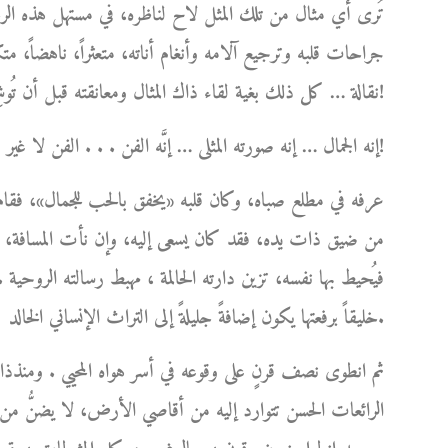
تُرى أي مثال من تلك المثل لاح لناظره، في مستهل هذه الرحل
جراحات قلبه وترجيع آلامه وأنغام أناته، متعثراً، ناهضاً، متكئا
نقالة … كل ذلك بغية لقاء ذاك المثال ومعانقته قبل أن تُوشِكَ شمسه على الغياب ؟!
إنه الجمال … إنه صورته المثلى … إنَّه الفن . . . الفن لا غير!
عرفه في مطلع صباه، وكان قلبه «يخفق بالحب للجمال»، فقام 
من ضيق ذات يده، فقد كان يسعى إليه، وإن نأت المسافة، ل
فيُحيط بها نفسه، تزين دارته الحالمة ، مهبط رسالته الروحية .
خليقاً برفعتها يكون إضافةً جليلةً إلى التراث الإنساني الخالد.
ثم انطوى نصف قرنٍ على وقوعه في أسر هواه المحيي . ومنذذا
الرائعات الحسن تتوارد إليه من أقاصي الأرض، لا يضنُّ من أ