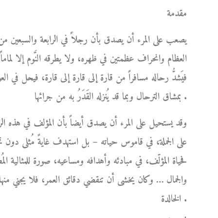
مقدمة
يصعب على المرء أن يصدق بأن رجلاً في الرابعة والسبعين من
العظام وانحراف عظمتين في ظهره، ولا يطرقه النَّوم إلا لماما
فيَشدُّ رحاله مسافراً من قارة إلى قارة إلى قارة، فيحل في ا
بمشاق الترحال وبما قد يُنزله القَدَرُ به من جرائها .
وقد يستحيل على المرء أن يصدق أيضاً بأن المؤلف في هذه الر
على الجملة، في قاموس حياته – بل استهدف غايةً مُثلى دو
فحياة المؤلّف، في مبادئه وأهدافه ومساعيه، صورة للمثالية المُط
والجمال … وكان يخشى أن تنقضي دقائق العمر، فلا يجني منها 
الخالدة .