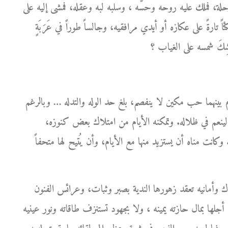
ة، فملك عليه روحه وحسَّه ، وسلبه لبه وعقله، فمشى إليه على
ً تارةً على عكازه أو أيدي مرافقيه، وجالساً طوراً في عَرَبَةٍ
بينهما حب مكين لا ينفصم، بلغ حد الوله والتدله … وبالرغم
ينعم في ظلاله. وتمكنه الأيام من امتلاك بعض كنوزه،
 وكانت مناه أن يستزيد منها مع الأيام، وأن يُتيح لها متحفاً
ك وأمانيه تعقد زهورها الندية بصبر وثبات، وعرائس الفنون
جلها بمال حازته يمينه ، ولا بجهود تستنزف طاقاته ونور عينيه