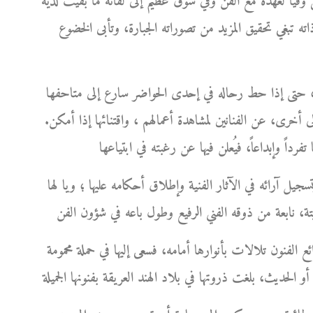
فيا لعهده مع الفن وفي شوق عظيم إلى لقائه ما بقيت لديه
ذاته تبغي تحقيق المزيد من تصوراته الجبارة، وتأبى الخضوع
ورك، حتى إذا حط رحاله في إحدى الحواضر سارع إلى متاحفها
 أخرى، عن الفنانين لمشاهدة أعمالهم ، واقتنائها إذا أمكن.
سجيل آرائه في الآثار الفنية وإطلاق أحكامه عليها ؛ ويا لها
ئع الفنون تلالات بأنوارها أمامه، فسعى إليها في حملة محمومة