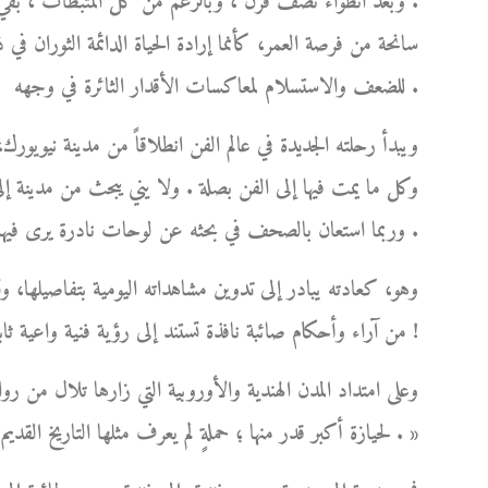
. وبعد انطواء نصف قرن ، وبالرغم من كل المثبطات ، بقي و
سانحة من فرصة العمر، كأنما إرادة الحياة الدائمة الثوران في 
للضعف والاستسلام لمعاكسات الأقدار الثائرة في وجهه .
ويبدأ رحلته الجديدة في عالم الفن انطلاقاً من مدينة نيوي
وكل ما يمت فيها إلى الفن بصلة . ولا يني يبحث من مدينة إلى
وربما استعان بالصحف في بحثه عن لوحات نادرة يرى فيها تفرداً وإبداعاً، فيُعلن فيها عن رغبته في ابتياعها .
وهو، كعادته يبادر إلى تدوين مشاهداته اليومية بتفاصيلها، وت
من آراء وأحكام صائبة نافذة تستند إلى رؤية فنية واعية ثابتة، نابعة من ذوقه الفني الرفيع وطول باعه في شؤون الفن !
وعلى امتداد المدن الهندية والأوروبية التي زارها تلال من روا
لحيازة أكبر قدر منها ؛ حملةٍ لم يعرف مثلها التاريخ القديم أو الحديث، بلغت ذروتها في بلاد الهند العريقة بفنونها الجميلة . »