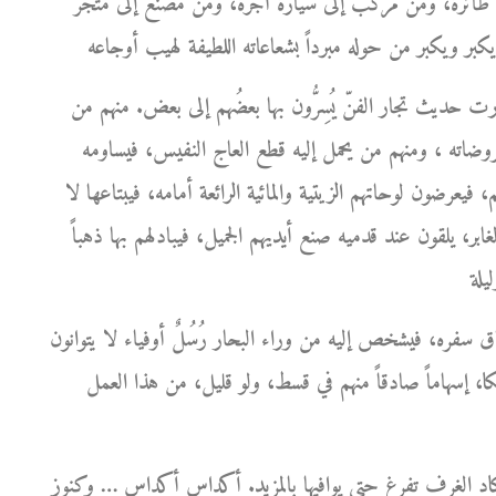
ى طائرة، ومن مركب إلى سيارة أجرة، ومن مصنع إلى متجر
ارت حديث تجار الفنّ يُسِرُّون بها بعضُهم إلى بعض. منهم من
روضاته ، ومنهم من يحمل إليه قطع العاج النفيس، فيساومه
 فيعرضون لوحاتهم الزيتية والمائية الرائعة أمامه، فيبتاعها لا
ر، يلقون عند قدميه صنع أيديهم الجميل، فيبادلهم بها ذهباً
ره، فيشخص إليه من وراء البحار رُسُلٌ أوفياء لا يتوانون
كا، إسهاماً صادقاً منهم في قسط، ولو قليل، من هذا العمل
كاد الغرف تفرغ حتى يوافيها بالمزيد. أكداس أكداس … وكنوز