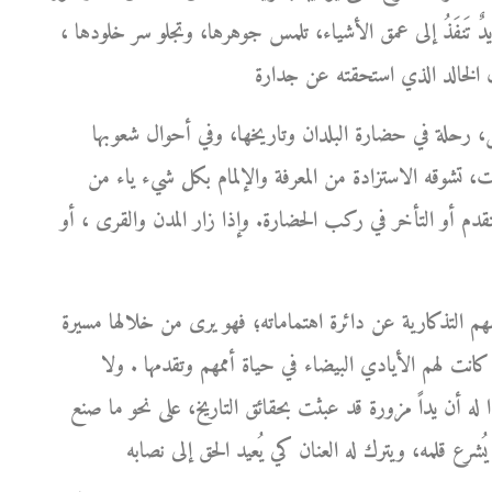
ها يدٌ تَنفَذُ إلى عمق الأشياء، تلمس جوهرها، وتجلو سر خلودها ،
، رحلة في حضارة البلدان وتاريخها، وفي أحوال شعوبها
ت، تشوقه الاستزادة من المعرفة والإلمام بكل شيء ياء من
التقدم أو التأخر في ركب الحضارة. وإذا زار المدن والقرى ، أو
هم التذكارية عن دائرة اهتماماته؛ فهو يرى من خلالها مسيرة
كانت لهم الأيادي البيضاء في حياة أممهم وتقدمها . ولا
بدا له أن يداً مزورة قد عبثت بحقائق التاريخ، على نحو ما صنع