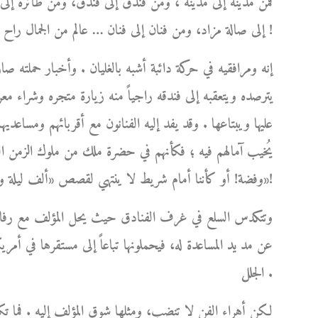
فمن مدينة إلى مدينة ، ومن فندق إلى فندق، ومن طائرة إل
إلى صالة مزاد، ومن فنان إلى فنان … عالم من الجمال راح يكبر ويكبر من حوله مبرداً بشعاعاته اللطيفة لهيب أوجاعه !
إنه ومرافقيه في حركة دائبة أشبه بالغليان . وأخبار حملته ص
يترصده ويتعقبه إلى فندقه راجياً منه زيارة متجره وشراء مع
عليها ويبتاعها . وقد يفد إليه الفنانون مع أقربائهم ومساعديهم،
يُخيب آمالهم فيه ؛ فكأنهم في حضرة ملك من ملوك الزمن الغاب
وفضة! أو كأننا أمام شريط لا ينتهي لقصص «ألف ليلة وليلة»!
وتتكدس السلع في غرف الفنادق حيث يحل المؤلف مع رفاق سف
عن مد يد المساعدة له، فيحملونها تباعاً إلى مستقرها في أمري
الجلل .
لكن أهراء الفن لا تنضب، ومثلها شوق المؤلف إليه . فما ت