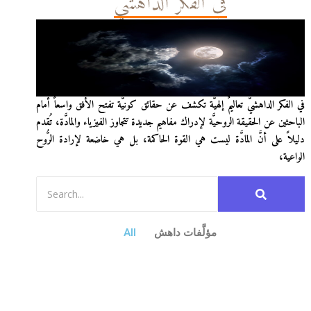
في الفكر الداهشيّ
في الفكر الداهشيّ تعاليمٌ إلهيَّة تكشف عن حقائق كونيَّة تفتح الأفق واسعاً أمام
الباحثين عن الحقيقة الروحيَّة لإدراك مفاهيم جديدة تتجاوز الفيزياء والمادَّة، تُقدم
دليلاً على أنَّ المادَّة ليست هي القوة الحاكمة، بل هي خاضعة لإرادة الرُّوح
الواعية،
مؤلَّفات داهش
All