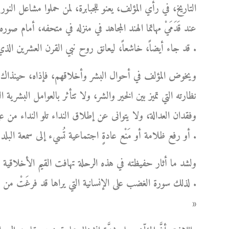
التاريخ، في رأي المؤلف، يعنو للجبابرة، لمن حملوا مشاعل الن
عند قَدَمَيْ مهاتما الهند المجاهد في منزله في متحفه، أمام
قد جاء أيضاً، خاشعاً، ليعانق روح نبي القرن العشرين الذي محضه حُبَّه المُطلق دون أي منازع .
ويخوض المؤلف في أحوال البشر وأخلاقهم، فإذاه، حينذاك، أش
نظارته التي تميز بين الخير والشر، ولا تتأثر بالعوامل البشري
وفقدان العدالة، ولا يتوانى عن إطلاق النداء تلو النداء من 
أو رفع ظلامة أو مَنْع عادةٍ اجتماعية تُسيء إلى سمعة البلد شعباً وحكومةً .
ولشد ما أثار حفيظته في هذه الرحلة تهافت القيم الأخلاقي
لذلك سورة الغضب على الإنسانية التي يراها قد فرغَتْ من 
»