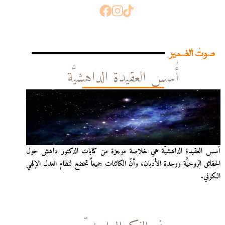
صوتُ الضمير
أُسس العقيدة الداهشيَّة
أُسس العقيدة الداهشيّة هي خلاصة موجزة من كتابات الدكتور داهش حول
الحقائق الروحيَّة ووحدة الأديان، وأنّ الكائنات جميعاً تخضع لنظام العدل الإلهي
الكوني.