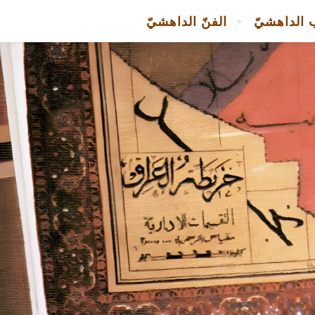
 الداهشيّ
الفنّ الداهشيّ