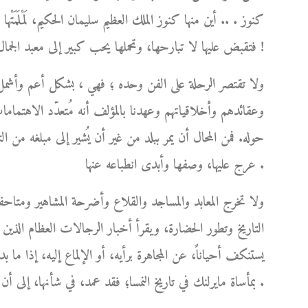
كنوز . .. أين منها كنوز الملك العظيم سليمان الحكيم، لَمْلَمَتْ
فتقبض عليها لا تبارحها، وتحملها يحب كبير إلى معبد الجمال الخالد الذي استحقته عن جدارة !
ولا تقتصر الرحلة على الفن وحده ؛ فهي ، بشكل أعم وأشمل
وعقائدهم وأخلاقياتهم وعهدنا بالمؤلف أنه مُتعدّد الاهتماما
حوله. فمن المحال أن يمر ببلد من غير أن يُشير إلى مبلغه من 
عرج عليها، وصفها وأبدى انطباعه عنها .
ولا تخرج المعابد والمساجد والقلاع وأضرحة المشاهير ومتاحف
التاريخ وتطور الحضارة، ويقرأ أخبار الرجالات العظام الذين 
يستنكف أحياناً، عن المجاهرة برأيه، أو الإلماع إليه، إذا ما 
بمأساة مايرلنك في تاريخ النمسا؛ فقد عمد، في شأنها، إلى أن يُشرع قلمه، ويترك له العنان كي يُعيد الحق إلى نصابه .