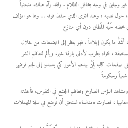
ور غير وجلين في وجه جحافل الظلام . ولقد رآه هناك، منحنياً
 صوره، حول نصبه ، وعند الثرى الذي سقط فوقه … وها هو المؤلف
َدُّ ما يكون إيلاماً . فهو ينظر إلى المجتمعات من خلال
ة السخيفة ، فنراه يطرب لأدنى بارقة خير، ويألم لتعاظم الشر
على صفحات كتابه لِمَنْ بيدهم الأمور كي يعمدوا إلى لجم فوضى
ة ومشاهد البؤس الصارخ وتعاظم الجشع في النفوس، فأخذته
معانيها ، فصارت «مدنسة» تستحق أن تُوضع في سلة المهملات .