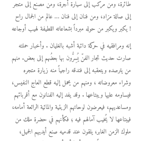
طائرة، ومن مركب إلى سيارة أجرة، ومن مصنع إلى متجر
إلى صالة مزاد، ومن فنان إلى فنان … عالم من الجمال راح
يكبر ويكبر من حوله مبرداً بشعاعاته اللطيفة لهيب أوجاعه !
إنه ومرافقيه في حركة دائبة أشبه بالغليان . وأخبار حملته
صارت حديث تجار الفنّ يُسِرُّون بها بعضُهم إلى بعض. منهم
من يترصده ويتعقبه إلى فندقه راجياً منه زيارة متجره
وشراء معروضاته ، ومنهم من يحمل إليه قطع العاج النفيس،
فيساومه عليها ويبتاعها . وقد يفد إليه الفنانون مع أقربائهم
ومساعديهم، فيعرضون لوحاتهم الزيتية والمائية الرائعة أمامه،
فيبتاعها لا يُخيب آمالهم فيه ؛ فكأنهم في حضرة ملك من
ملوك الزمن الغابر، يلقون عند قدميه صنع أيديهم الجميل،