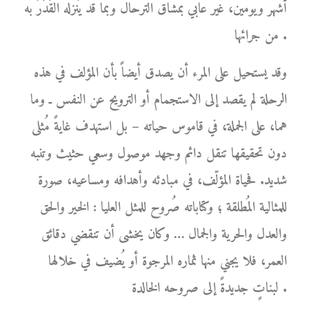
أشهر ويومين، غير عابي بمشاق الترحال وبما قد يُنزله القَدَرُ به
من جرائها .
وقد يستحيل على المرء أن يصدق أيضاً بأن المؤلف في هذه
الرحلة لم يقصد إلى الاستجمام أو الترويح عن النفس ـ وما
هما، على الجملة، في قاموس حياته – بل استهدف غايةً مُثلى
دون تحقيقها تنقل دائم وجهد موصول وسعي حثيث وتنبه
شديد. فحياة المؤلّف، في مبادئه وأهدافه ومساعيه، صورة
للمثالية المُطلقة ؛ وكتاباته صُروح للمثل العليا : الخير والحق
والعدل والحرية والجمال … وكان يخشى أن تنقضي دقائق
العمر، فلا يجني منها ثماره المرجوة أو يُضيف في خلالها
لبناتٍ جديدةً إلى صروحه الخالدة .