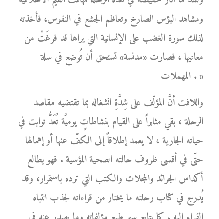
ولشد ما أثار حفيظته في هذه الرحلة تهافت القيم الأخلاقية
ومشاهد البؤس الصارخ وتعاظم الجشع في النفوس، فأخذته
لذلك سورة الغضب على الإنسانية التي يراها قد فرغَتْ من
معانيها ، فصارت «مدنسة» تستحق أن تُوضع في سلة
المهملات . »
واللافت أنَّ المؤلّف على شِدَّةِ انشغاله بما تقتضيه مقاصد
الرحلة ، بقي مثابراً على القيام بنشاطاتٍ يوميَّة تُعَدُّ ثوابت في
حياته الجارية ، لا يعمد إطلاقاً إلى الكفّ عنها أو إهمالها
حتّى في أقسى ظروف حالته الصحية المؤسية . فهو يطالع
أكداس الجرائد والمجلات والكتب التي ترده باستمرار، وقد
يُدرج في كتاب رحلته ما يختار من قراءاته لجذب انتباه
القراء إليه . كما يتابع سير طبع مؤلفاته وما يصدر عنه في