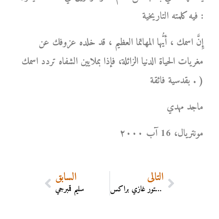
فيه كلمته التاريخية :
إِنَّ اسمك ، أيُّها المهاتما العظيم ، قد خلده عزوفك عن
مغريات الحياة الدنيا الزائلة، فإذا بملايين الشفاه تردد اسمك
بقدسية فائقة . )
ماجد مهدي
مونتریال، 16 آب ۲۰۰۰
التالي
السابق
الدكتور غازي براكس
سليم قمبرجي