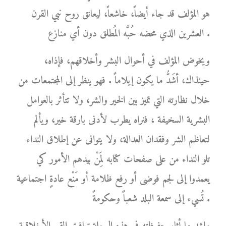
هو المؤلف قد جاء أيضاً، خاشعاً، ليعانق روح نبي القرن
العشرين الذي محضه حُبَّه المُطلق دون أي منازع .
ويخوض المؤلف في أحوال البشر وأخلاقهم، فإذاه،
حينذاك، أشَدُّ ما يكون إيلاماً . فهو ينظر إلى المجتمعات من
خلال نظارته التي تميز بين الخير والشر، ولا تتأثر بالعوامل
البشرية السخيفة ، فنراه يطرب لأدنى بارقة خير، ويألم
لتعاظم الشر وفقدان العدالة، ولا يتوانى عن إطلاق النداء
تلو النداء من على صفحات كتابه لِمَنْ بيدهم الأمور كي
يعمدوا إلى لجم فوضى أو رفع ظلامة أو مَنْع عادةٍ اجتماعية
تُسيء إلى سمعة البلد شعباً وحكومةً .