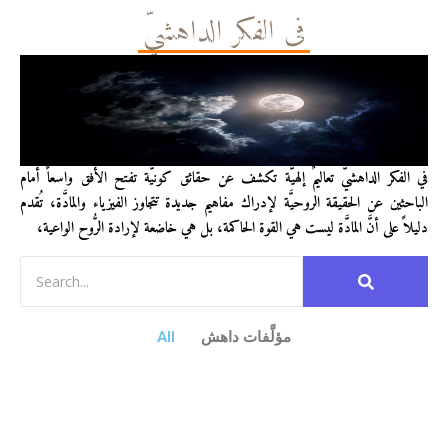
في الفكر الداهشيّ
في الفكر الداهشيّ تعاليمٌ إلهيَّة تكشف عن حقائق كونيَّة تفتح الأفق واسعاً أمام
الباحثين عن الحقيقة الروحيَّة لإدراك مفاهيم جديدة تتجاوز الفيزياء والمادَّة، تُقدم
دليلاً على أنَّ المادَّة ليست هي القوة الحاكمة، بل هي خاضعة لإرادة الرُّوح الواعية،
مؤلَّفات داهش
All