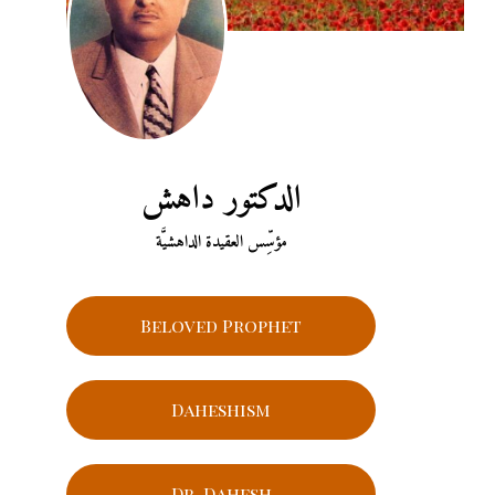
الدكتور داهش
مؤسِّس العقيدة الداهشيَّة
Beloved Prophet
Daheshism
Dr. Dahesh