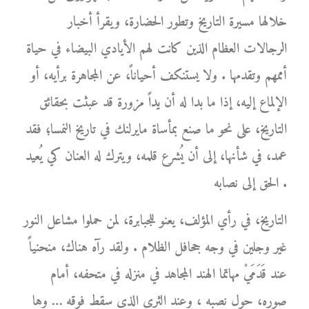
خلالها مسيرة التاريخ وتطور الحضارة، ويقرأ أخبار
الرجالات العظام الذين كانت لهم الأيادي البيضاء في حياة
أممهم وتقدمها . ولا يستنكف أحياناً، عن المجاهرة برأيه، أو
الإلماع إليه، إذا ما بدا له أن يداً مزورة قد عبثت بحقائق
التاريخ، على نحو ما صنع بمأساة مايرلنك في تاريخ النمسا؛ فقد
عمد، في شأنها، إلى أن يُشرع قلمه، ويترك له العنان كي يُعيد
الحق إلى نصابه .
التاريخ، في رأي المؤلف، يعنو للجبابرة، لمن حملوا مشاعل النور
غير وجلين في وجه جحافل الظلام . ولقد رآه هناك، منحنياً
عند قَدَمَيْ مهاتما الهند المجاهد في منزله في متحفه، أمام
صوره، حول نصبه ، وعند الثرى الذي سقط فوقه … وها