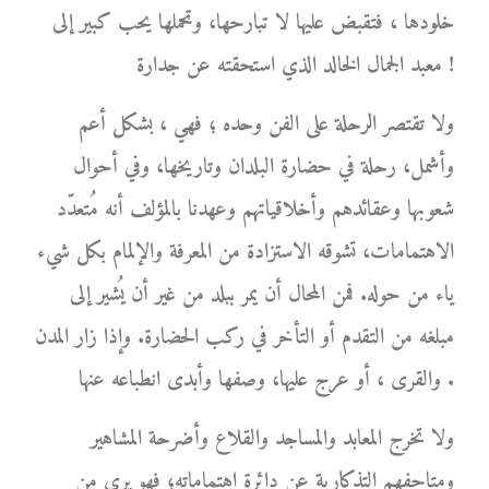
خلودها ، فتقبض عليها لا تبارحها، وتحملها يحب كبير إلى
معبد الجمال الخالد الذي استحقته عن جدارة !
ولا تقتصر الرحلة على الفن وحده ؛ فهي ، بشكل أعم
وأشمل، رحلة في حضارة البلدان وتاريخها، وفي أحوال
شعوبها وعقائدهم وأخلاقياتهم وعهدنا بالمؤلف أنه مُتعدّد
الاهتمامات، تشوقه الاستزادة من المعرفة والإلمام بكل شيء
ياء من حوله. فمن المحال أن يمر ببلد من غير أن يُشير إلى
مبلغه من التقدم أو التأخر في ركب الحضارة. وإذا زار المدن
والقرى ، أو عرج عليها، وصفها وأبدى انطباعه عنها .
ولا تخرج المعابد والمساجد والقلاع وأضرحة المشاهير
ومتاحفهم التذكارية عن دائرة اهتماماته؛ فهو يرى من