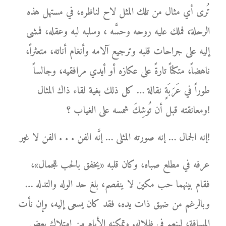
تُرى أي مثال من تلك المثل لاح لناظره، في مستهل هذه
الرحلة، فملك عليه روحه وحسَّه ، وسلبه لبه وعقله، فمشى
إليه على جراحات قلبه وترجيع آلامه وأنغام أناته، متعثراً،
ناهضاً، متكئاً تارةً على عكازه أو أيدي مرافقيه، وجالساً
طوراً في عَرَبَةٍ نقالة … كل ذلك بغية لقاء ذاك المثال
ومعانقته قبل أن تُوشِكَ شمسه على الغياب ؟!
إنه الجمال … إنه صورته المثلى … إنَّه الفن . . . الفن لا غير!
عرفه في مطلع صباه، وكان قلبه «يخفق بالحب للجمال»،
فقام بينهما حب مكين لا ينفصم، بلغ حد الوله والتدله …
وبالرغم من ضيق ذات يده، فقد كان يسعى إليه، وإن نأت
المسافة، لينعم في ظلاله. وتمكنه الأيام من امتلاك بعض