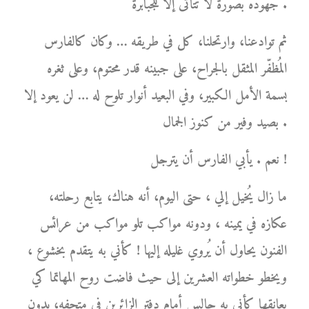
جهوده بصورة لا تتأتى إلا للجبابرة .
ثم توادعنا، وارتحلنا، كل في طريقه … وكان كالفارس
المُظفّر المثقل بالجراح، على جبينه قدر محتوم، وعلى ثغره
بسمة الأمل الكبير، وفي البعيد أنوار تلوح له … لن يعود إلا
بصيد وفير من كنوز الجمال .
نعم . يأبي الفارس أن يترجل !
ما زال يُخيل إلي ، حتى اليوم، أنه هناك، يتابع رحلته،
عكازه في يمينه ، ودونه مواكب تلو مواكب من عرائس
الفنون يحاول أن يُروي غليله إليها ! كأني به يتقدم بخشوع ،
ويخطو خطواته العشرين إلى حيث فاضت روح المهاتما كي
يعانقها كأني به جالس أمام دفتر الزائرين في متحفه، يدون