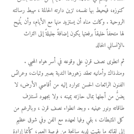
كنوزه، فيُحيط بها نفسه، تزين دارته الحالمة ، مهبط رسالته
الروحية . وكانت مناه أن يستزيد منها مع الأيام، وأن يُتيح
لها متحفاً خليقاً برفعتها يكون إضافةً جليلةً إلى التراث
الإنساني الخالد.
ثم انطوى نصف قرنٍ على وقوعه في أسر هواه المحيي .
ومنذذاك وأمانيه تعقد زهورها الندية بصبر وثبات، وعرائس
الفنون الرائعات الحسن تتوارد إليه من أقاصي الأرض، لا
يضنُّ من أجلها بمال حازته يمينه ، ولا بجهود تستنزف
طاقاته ونور عينيه . وبعد انطواء نصف قرن ، وبالرغم من
كل المثبطات ، بقي وفيا لعهده مع الفن وفي شوق عظيم
إلى لقائه ما بقيت لديه سانحة من فرصة العمر، كأنما إرادة