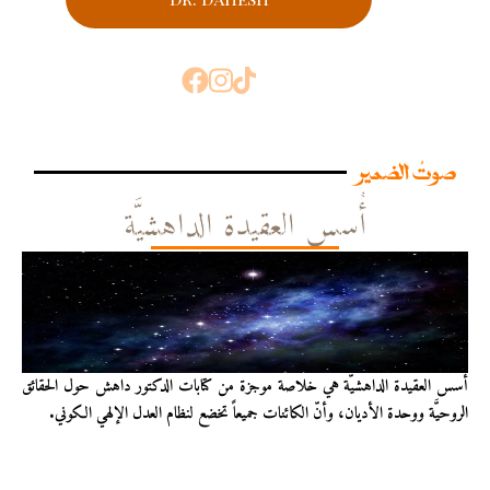
صوتُ الضمير
أُسس العقيدة الداهشيَّة
أُسس العقيدة الداهشيّة هي خلاصة موجزة من كتابات الدكتور داهش حول الحقائق
الروحيَّة ووحدة الأديان، وأنّ الكائنات جميعاً تخضع لنظام العدل الإلهي الكوني.