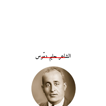
الشاعر حليم دمّوس