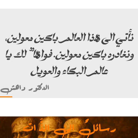
نأتي الى هذا العالم باكين معولين،
ونغادره باكين معولين. فواها” لك يا
عالم البكاء والعويل
الدكتور داهش
رسائلٌ الى الذَّ ات