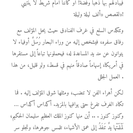
فيبادلهم بها ذهباً وفضة! أو كأننا أمام شريط لا ينتهي
لقصص «ألف ليلة وليلة»!
وتتكدس السلع في غرف الفنادق حيث يحل المؤلف مع
رفاق سفره، فيشخص إليه من وراء البحار رُسُلٌ أوفياء لا
يتوانون عن مد يد المساعدة له، فيحملونها تباعاً إلى مستقرها
في أمريكا، إسهاماً صادقاً منهم في قسط، ولو قليل، من هذا
العمل الجلل .
لكن أهراء الفن لا تنضب، ومثلها شوق المؤلف إليه . فما
تكاد الغرف تفرغ حتى يوافيها بالمزيد. أكداس أكداس …
وكنوز كنوز . .. أين منها كنوز الملك العظيم سليمان الحكيم،
لَمْلَمَتْها يدٌ تَنفَذُ إلى عمق الأشياء، تلمس جوهرها، وتجلو سر