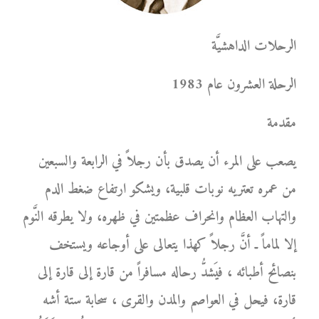
الرحلات الداهشيَّة
الرحلة العشرون عام 1983
مقدمة
يصعب على المرء أن يصدق بأن رجلاً في الرابعة والسبعين
من عمره تعتريه نوبات قلبية، ويشكو ارتفاع ضغط الدم
والتهاب العظام وانحراف عظمتين في ظهره، ولا يطرقه النَّوم
إلا لماماً ـ أنَّ رجلاً كهذا يتعالى على أوجاعه ويستخف
بنصائح أطبائه ، فيَشدُّ رحاله مسافراً من قارة إلى قارة إلى
قارة، فيحل في العواصم والمدن والقرى ، سحابة ستة أشه