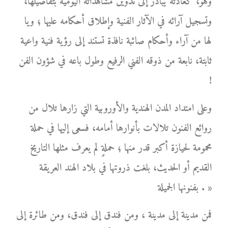
وهو، كعادته يبادر إلى تدوين مشاهداته اليومية بتفاصيلها،
وتسجيل آرائه في الآثار الفنية وإطلاق أحكامه عليها ؛ ويا
لها من آراء وأحكام صائبة نافذة تستند إلى رؤية فنية واعية
ثابتة، نابعة من ذوقه الفني الرفيع وطول باعه في شؤون الفن
!
وعلى امتداد المدن الهندية والأوروبية التي زارها تلال من
روائع الفنون تلالات بأنوارها أمامه، فسعى إليها في حملة
محمومة لحيازة أكبر قدر منها ؛ حملةٍ لم يعرف مثلها التاريخ
القديم أو الحديث، بلغت ذروتها في بلاد الهند العريقة
بفنونها الجميلة . »
فمن مدينة إلى مدينة ، ومن فندق إلى فندق، ومن طائرة إلى