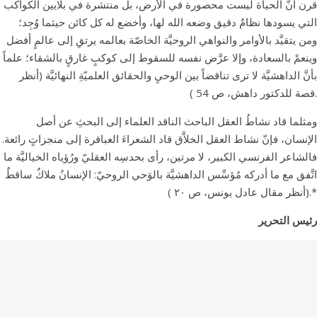
قرن أنَّ الحياة ليست محصورة في الأرض، بل منتشرة في بلايين الكواكب
التي يسودها نظامٌ دقيق وضعه الله لها، وأخضع له كل كائن حيثما وُجِد؛
ومن يتقيَّد بالأوامر والنواهي الروحيَّة الخاصّة بعالمه يرتقِ إلى عالمٍ أفضل
وينعمْ بالسعادة، وإلا عرَّض نفسه للسقوط إلى کوکبٍ غارقٍ بالشقاء؛ علماً
بأنَّ الداهشيَّة لا ترى تناقضاً بين الوحيِ والحقائق العلميّةِ النهائيَّة (أنظر
قصة للدكتور داهش، ص 54 ).
ومثلما قاد نشاطُ العقل الباحث الناقد العلماء إلى البحثِ عن أصل
الإنسان، فإنّ نشاط العقل الخلاَّق قاد الشعراءَ العباقرة إلى منجزاتٍ رائعة.
فالشاعر الفرنسي الكبير، لا مرتين، رأی بحدسِه العقليّ ورُؤياه الخياليَّة ما
اتَّفق مع ما أدركه مُؤسِّس الداهشيَّة بالوَحي الروحيّ: الإنسانُ ملاكٌ ساقطٌ
(أنظر مقال عادل يونس، ص ۲۰ ).*
رئيس التحرير