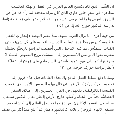
إن الشَّلل الذي كاد يكتسح العالم العربي في العقل والهمَّة انعكست
مظاهرُه في شعرِ خليل حاوي الذي كان مرآة مُفجعة لما رآه قد حلَّ في
الشرق العربي ولِما اعتلج في نفسه من انفعالاتٍ وعواطف مُتناقضة (أنظر
دراسة الدكتور جورج الحاجّ، ص 61 ).
من جهة أخرى، ما يزال الغرب يشهد، منذُ عصر النهضة ) إنجازاتٍ للعقلِ
عظيمة، كان من مظاهرها تسليط الدراسة النقابية على كل شيء، حتى
الكتاب المقدَّس، بما فيه الأناجيل، التي أُخضِعت لدراسةٍ تاريخيَّةٍ تحليليَّة
مُقارنة تقودُ المؤمنين المُستنيرين إلى التمسُّك بروح النصوص الدينيَّة لا
بحرفيتها، كما إلى فهمٍ أعمق وأصفى للدين قائمٍ على مُرتكزاتٍ عقليَّة
(أنظر دراسة جوزف خوجه، ص ۳۰ )
ومثلما دفع نشاط العقل الناقدِ والمجدِّد العلماء، قبل عدَّة قرون إلى
تحطيم نظريَّة مركزيَّة الأرض التي قال بها بطليموس، الأمر الذي أغضب
الكنيسة الكاثوليكية، دفعهم، في القرن العشرين، إلى إطلاق السفن
الفضائيَّة بحثاً عن الحياة وأصلها خارج الأرض (أنظر مقال الدكتور سمعان
سالم في القسم الإنكليزيّ، ص ٤). وما قد يصل العالم إلى اكتشافه قد
يسبقه الإلهام الروحيّ بإعلانه، فالدكتور داهش قد أعلن منذ أكثر من نصف