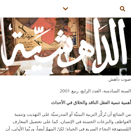
صوت داهش
السنة السادسة، العدد الرابع، ربيع 2001
أهمية تنمية العقل الناقد والخلاق في الأحداث
من الشائع أن تُركِّز التربية البيتيَّة أو المدرسيَّة على التهذيب وتنمية
العواطف والنزعات الحسنة في الإنسان، كما على تحصيل المعارف
المُستهدفة النجاح السريع في الحياة؛ لكنّ المهمَّ أيضاً، وربَّما الأَولى، أن