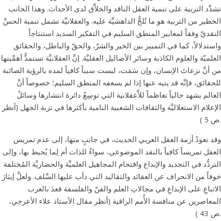
تشدَّد التربية على تنمية العقل الناقد والخلاَّق لدى الأحداث. وهذا الجانب
الخطير من التربية هو ما تُلحُّ الداهشيَّة عليه. والعقلانيَّة تشمل تنمية الحسِّ
النقديّ وفقاً لمعايير المنطق السليم في التفكير السديد استنتاجاً
واستدلالاً، كما في التمييز بين الخير والشرّ، والحقّ والباطل، والحقائق
العلميّة والعلوم الكاذبة وسائر الأضاليل العقليَّة. إنَّ العقلانيَّة تستمدُّ أهمِّيتها
من أنَّ نزعاتَ الإنسان، وإن سَمَت، ليست سبباً كافياً لمده بالرؤية الصائبة
للحقائق، فإنَّه قد يتيه عنها إذا لم يسعفه المنطق السليم؛ خصوصاً أنَّ
العالم يشهد حالياً تعاظماً للاَّعقلانية التي توسِعُ دائرة انتشارها وسائلُ
الإعلام الاستغلاليَّة والثقافات الشعبية النامية بأكثرها في تربة الجهل (أنظر
ص 5 ).
وقد تعودُ أزمة العقل العربي الحديث، في جانبٍ منها، إلى عدم تمريس
العقل تمريساً كافياً بالنقد الموضوعي، سواءٌ للذات أم لِما يُحيط بها، وإلى
التردُّد في التجديد والإبداع واقتحام المجاهيل العلميَّة والحضاريَّة المُختلفة
خوفاً من الانحراف عن العقائد والتقاليد التي دأب عليها السَّلف. ولعلَّ إيثارَ
الاتباعِ على الإبداعِ في مجالاتِ العلم والفنّ والفلسفة قعدَ بالعرب
المعاصرين عن منافسة الأُمم الراقية (أنظر مقال الأستاذ علاء الأعرجي،
ص 43 ).