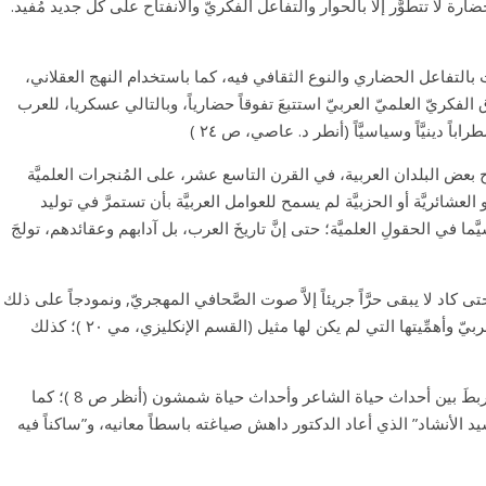
َ الحضارة لا تتطوَّر إلا بالحوار والتفاعل الفكريّ والانفتاح على كل جديد مُفيد.
حت بالتفاعل الحضاري والنوع الثقافي فيه، كما باستخدام النهج العقلاني،
لفكريّ العلميّ العربيّ استتبعَ تفوقاً حضارياً، وبالتالي عسكريا، للعرب
انفتاح بعض البلدان العربية، في القرن التاسع عشر، على المُنجرات العلميَّة
حكم الاستبدادي المُدَعَّم بالعصبيَّة المذهبيَّة أو العشائريَّة أو الحزبيَّة لم يسمح للعوامل العربيَّة بأن تستمرَّ في توليد
ما في الحقولِ العلميَّة؛ حتى إنَّ تاريخَ العرب، بل آدابهم وعقائدهم، تولجَ
 كاد لا يبقى حرَّاً جريئاً إلاَّ صوت الصَّحافي المهجريّ, ونمودجاً على ذلك
ذكرت بمقالي الآنف الذكر (ص ۷ ) نضال جبران مسوح، كما أبرز الدكتور ريتشارد بوب الدور الرائد لمجلَّة “الفنون العربيَّة الأمريكيَّة في نهضة الأدب العربيّ وأهمِّيتها التي لم يكن لها مثيل (القسم الإنكليزي، مي ٢٠ )؛ كذلك
وقد ضمَّ هذا العدد أيضاً مقالاً مُفيداً باللغة الإنكليزيَّة هو تحليلٌ لقصيدة شمشون للشاعر الإنكليري العبقري جون ملتون، حاول فيها الدكتور سرُّوع أن يربطَ بين أحداث حياة الشاعر وأحداث حياة شمشون (أنظر ص 8 )؛ كما
 نشيد الأنشاد” الذي أعاد الدكتور داهش صياغته باسطاً معانيه، و”ساكناً فيه