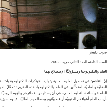
صوت داهش
السنة الثامنة العدد الثاني خريف 2002
العلم والتكنولوجيا ومسؤوليَّةُ الإضطلاعِ بهما
إنَّ التنافسَ في تحصيلِ العلوم العالية وتوليد المُبتكرات التكنولوجية باتَ ض
العقليَّة والماديَّة المتمثِّلين في العلم والتكنولوجيا، هذه الضرورة تحمِّلُ
العلماء وأساتذة التعليم العالي، هي أن يستلهموا ضمائرهم والقِيم الروحيَّة والإ
أرباب العلم أهواءهم الدنيويَّة أو عصبيَّاتهم ومصالحهم الماليَّة، فإنهم سيزيدون في اضطراب العالم، ويعجِّلون خرابه (أنظر د. براكس ص ۷ ).