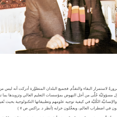
رورةً لاستمرار البقاء والتقدُّم. فجميع البلدان المتطوِّرة أدركت أنه ليس من 
 الدول مسؤوليَّة جُلَّى من أجل النهوض بمؤسسات التعليم العالي وتزويدها بما ت
نسانيَّة الكُليَّة في كيفية توجيه علومهم وتطبيقاتها التكنولوجية بحيث تُفيد ا