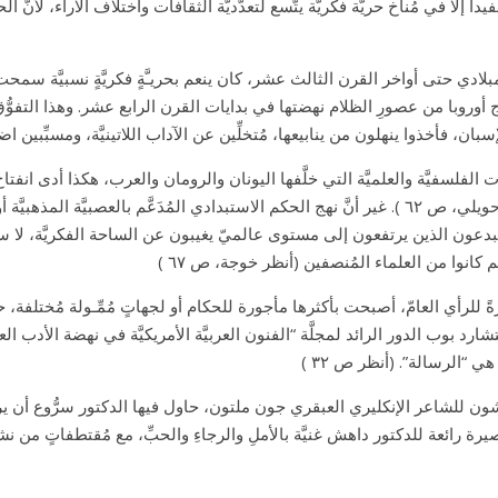
داً إلاَّ في مُناخ حريَّة فكريَّة يتَّسع لتعدُّديّة الثقافات واختلاف الآراء، لأنّ
بلادي حتى أواخر القرن الثالث عشر، كان ينعم بحريـَّةٍ فكريَّةٍ نسبيَّة سم
وروبا من عصورِ الظلام نهضتها في بدايات القرن الرابع عشر. وهذا التفوُّق ا
إنجازات الفلسفيَّة والعلميَّة التي خلَّفها اليونان والرومان والعرب، هكذا أدى 
والأدبيَّة الغربيَّة إلى بداية نهضة عربيَّة شهدت بيروت بعض تجِّلياتها (أنظر د. حويلي، ص ٦٢ ). غير أنَّ نهج ال
لمُبدعون الذين يرتفعون إلى مستوى عالميّ يغيبون عن الساحة الفكريَّة، لا سيَّ
للرأي العامّ، أصبحت بأكثرها مأجورة للحكام أو لجهاتٍ مُمِّـولة مُختلفة، حتى
ة قصيرة رائعة للدكتور داهش غنيَّة بالأملِ والرجاءِ والحبِّ، مع مُقتطفاتٍ من