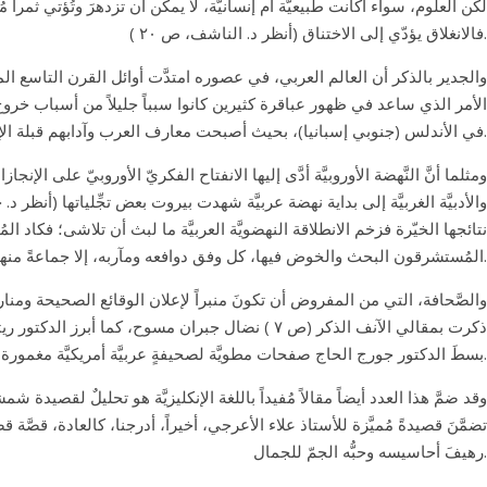
لكن العلوم، سواء أكانت طبيعيَّة أم إنسانيَّة، لا يمكن أن تزدهرَ وتُؤتي ثمراً مُفي
فالانغلاق يؤدّي إلى الاختناق (أنظر د. الناشف، ص ۲۰ ).
والجدير بالذكر أن العالم العربي، في عصوره امتدَّت أوائل القرن التاسع الم
الأمر الذي ساعد في ظهور عباقرة كثيرين كانوا سبباً جليلاً من أسباب خروج أ
في الأندلس (جنوبي إسبانيا)، بحيث أصبحت معارف العرب وآدابهم قبلة الإسبان، فأخذوا ينهلون من ينابيعها، مُتخلِّين عن الآداب اللاتينيَّة، ومسبِّبين اضطراباً دينيَّاً وسياسيَّاً (أنطر د. عاصي، ص ٢٤ ).
ومثلما أنَّ النَّهضة الأوروبيَّة أدَّى إليها الانفتاح الفكريّ الأوروبيّ على ال
نتائجها الخيّرة فزخم الانطلاقة النهضويَّة العربيَّة ما لبث أن تلاشى؛ فكاد ا
المُستشرقون البحث والخوض فيها، كل وفق دوافعه ومآربه، إلا جماعةً منهم كانوا من العلماء المُنصفين (أنظر خوجة، ص ٦٧ ).
والصَّحافة، التي من المفروض أن تكونَ منبراً لإعلان الوقائع الصحيحة ومنارةً 
بسطَ الدكتور جورج الحاج صفحات مطويَّة لصحيفةٍ عربيَّة أمريكيَّة مغمورة هي “الرسالة”. (أنظر ص ۳۲ ).
تضمَّنَ قصيدةً مُميَّزة للأستاذ علاء الأعرجي، أخيراً، أدرجنا، كالعادة، قصَّ
رهيفَ أحاسيسه وحبُّه الجمّ للجمال.