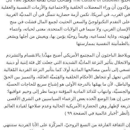
يؤكدون أن وراء المعضلات الخلقية والاجتماعية والأزمات النفسية والعقلية
في الغرب، في أمريكا، تكمن أزمة حضارية تتمثَّل في أن المدنيَّة الغربية
على التقدم التكنولوجيّ والسعي الحثيث لجمع المال فشلت في منح
الإنسان الغربي، ولا سيما في الولايات المتحدة، معنى لحياته، وانتماء
لهويته، وغاية لمساعيه، وقيماً روحيّة يؤمن بها، ويعيش من أجلها ويشعر
بالطمأنينة النفسية بممارستها.
ويلاحظ الباحثون أن المجتمع الأمريكي أصبح مهدَّدا بالانقسام والتشردم
والانحلال بتأثير النزعة الماديَّة الشديدة التي جعلت كل فئة إتنية أو دينية
تسعي إلى تأمين مصالحها المادية أولا، كما بتأثير النزعة الفردية المُغالية
التي تجهل أو تتجاهل الأحكام الخلقية والقِيَميَّة العامَّة، والتمييز بين الحقّ
والباطل، لأن ما يهمّها بالدرجة الأولى هو إشباع سريع للحاجات الحسيّة
والجنسيَّة، وانتهاب للذائذ المادية المؤقتة دونما نظر إلى وخیم عواقبها؛
حتى إن هذا الوضع اتَّخذه بعض الزعماء السياسيين في الشرق الأقصى
ذريعة لإظهار وهن الحضارة الأمريكية الحالية وعدم صلاحها لقيادة العالم.
(أنظر “أخبار عالمية في الصفحة ۹۹ ).
إن الثقافة الفارغة من النسغ الروحيّ، المركّزة على الأنا الفردية ستنتهي