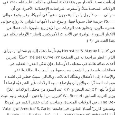
إذ بلغت نسبة الانتحار بين هؤلاء ثلاثة أضعاف ما كانت عليه عام ۱۹۵۰ في
الولايات المتحدة مثلاً. وأسفرت الدراسات الإحصائية الأخيرة عن أن
حـوالی ۳۰٫۰۰۰ رجل وامرأة ينتحرون سنوياً في أمريكا، وعن وقوع حوالى
۲۵,۰۰۰ جريمة قتل سنوياً فيها، و بلوغ عدد الأمهات اللواتي بلا زواج حوالى
عشرة ملايين، وتجاوز عدد الوفيات من الإيدز ربع مليون؛ ذلك فضلا عن
الأخبار السوداء الوافرة عن الأحداث الأمريكيين. (انظر ” الأرقام تتكلم في
هذا العدد ص ۹۲ ).
وتبعاً لِما ذهب إليه هِرنستاين وموراي Hernstein & Murray في كتابهما
حنيَّةُ الجرس“ The Bell Curve (انظر مراجعة له في الصفحة ۷۷ ) الذي
أحدث ضجّة هائلة في مختلف الأوساط، فإن تدنّي القدرة العقلية في
قطاعات واسعة من الشعب سبب مهمٌّ من أسباب البطالة والفقر
والإساءة إلى الأطفال وتفكّك العائلات، وبالتالي سببٌ خطير في اشتداد
موجات المخدَّرات والإجرام، وارتفاع نسبة الولادات غير الشرعيَّة ارتفاعاً
مُروِّعاً بلغ ۳۰ ٪ عند البيض و ۷۰ ٪ عند السود من مجمّل الولادات . لكنَّ
كثيرين من الباحثين – أبرزهم وليم بنيت W.، Bennett وزير التربية السابق
في الولايات المتحدة، وصاحب كتاب خفض القيم في أمريكا ، The De-
Valuing of America” S. Carter وستيفن كارتر” أستاذ القانون في جامعة
بال Yale وصاحب کتاب ثقافة الجحود The Culture of Disbelief أخذوا