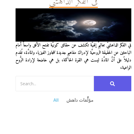
في الفكر الداهشيّ
في الفكر الداهشيّ تعاليمٌ إلهيَّة تكشف عن حقائق كونيَّة تفتح الأفق واسعاً أمام
الباحثين عن الحقيقة الروحيَّة لإدراك مفاهيم جديدة تتجاوز الفيزياء والمادَّة، تُقدم
دليلاً على أنَّ المادَّة ليست هي القوة الحاكمة، بل هي خاضعة لإرادة الرُّوح
الواعية،
مؤلَّفات داهش
All