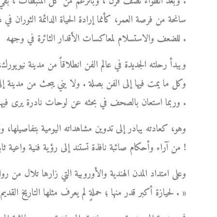
. وبعد انطواء نصف قرن ، وبالرغم من كل المثبطات ، بقي و
سانحة من فرصة العمر، كأنما إرادة الحياة الدائمة الثوران في 
للضعف والاستسلام لمعاكسات الأقدار الثائرة في وجهه .
ويبدأ رحلته الجديدة في عالم الفن انطلاقاً من مدينة نيوي
وكل ما يمت فيها إلى الفن بصلة . ولا يني يبحث من مدينة إلى
وربما استعان بالصحف في بحثه عن لوحات نادرة يرى فيها تفرداً وإبداعاً، فيُعلن فيها عن رغبته في ابتياعها .
وهو، كعادته يبادر إلى تدوين مشاهداته اليومية بتفاصيلها، وت
من آراء وأحكام صائبة نافذة تستند إلى رؤية فنية واعية ثابتة، نابعة من ذوقه الفني الرفيع وطول باعه في شؤون الفن !
وعلى امتداد المدن الهندية والأوروبية التي زارها تلال من روا
لحيازة أكبر قدر منها ؛ حملةٍ لم يعرف مثلها التاريخ القديم أو الحديث، بلغت ذروتها في بلاد الهند العريقة بفنونها الجميلة . »