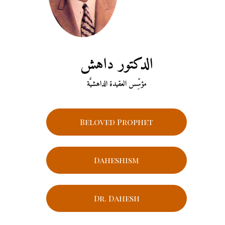
الدكتور داهش
مؤسِّس العقيدة الداهشيَّة
Beloved Prophet
Daheshism
Dr. Dahesh