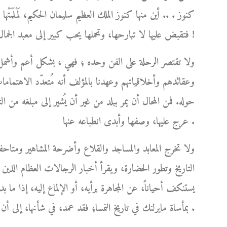
كنوز . .. أين منها كنوز الملك العظيم سليمان الحكيم، لَمْلَمَتْ
فتقبض عليها لا تبارحها، وتحملها يحب كبير إلى معبد الجمال الخالد الذي استحقته عن جدارة !
ولا تقتصر الرحلة على الفن وحده ؛ فهي ، بشكل أعم وأشمل
وعقائدهم وأخلاقياتهم وعهدنا بالمؤلف أنه مُتعدّد الاهتماما
حوله. فمن المحال أن يمر ببلد من غير أن يُشير إلى مبلغه من 
عرج عليها، وصفها وأبدى انطباعه عنها .
ولا تخرج المعابد والمساجد والقلاع وأضرحة المشاهير ومتاحف
التاريخ وتطور الحضارة، ويقرأ أخبار الرجالات العظام الذين 
يستنكف أحياناً، عن المجاهرة برأيه، أو الإلماع إليه، إذا ما 
بمأساة مايرلنك في تاريخ النمسا؛ فقد عمد، في شأنها، إلى أن يُشرع قلمه، ويترك له العنان كي يُعيد الحق إلى نصابه .