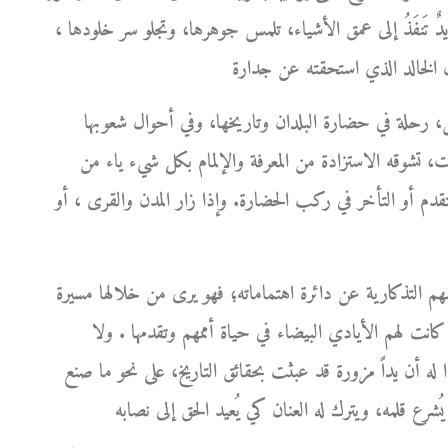
ها يدٌ تَنفَذُ إلى عمق الأشياء، تلمس جوهرها، وتجلو سر خلودها ،
، رحلة في حضارة البلدان وتاريخها، وفي أحوال شعوبها
ت، تشوقه الاستزادة من المعرفة والإلمام بكل شيء ياء من
التقدم أو التأخر في ركب الحضارة. وإذا زار المدن والقرى ، أو
هم التذكارية عن دائرة اهتماماته؛ فهو يرى من خلالها مسيرة
كانت لهم الأيادي البيضاء في حياة أممهم وتقدمها . ولا
بدا له أن يداً مزورة قد عبثت بحقائق التاريخ، على نحو ما صنع