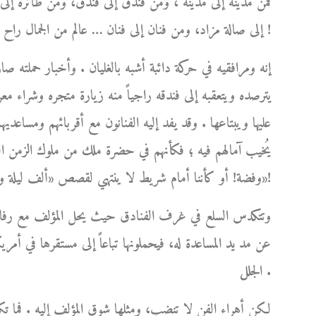
فمن مدينة إلى مدينة ، ومن فندق إلى فندق، ومن طائرة إل
إلى صالة مزاد، ومن فنان إلى فنان … عالم من الجمال راح يكبر ويكبر من حوله مبرداً بشعاعاته اللطيفة لهيب أوجاعه !
إنه ومرافقيه في حركة دائبة أشبه بالغليان . وأخبار حملته ص
يترصده ويتعقبه إلى فندقه راجياً منه زيارة متجره وشراء مع
عليها ويبتاعها . وقد يفد إليه الفنانون مع أقربائهم ومساعديهم،
يُخيب آمالهم فيه ؛ فكأنهم في حضرة ملك من ملوك الزمن الغاب
وفضة! أو كأننا أمام شريط لا ينتهي لقصص «ألف ليلة وليلة»!
وتتكدس السلع في غرف الفنادق حيث يحل المؤلف مع رفاق سف
عن مد يد المساعدة له، فيحملونها تباعاً إلى مستقرها في أمري
الجلل .
لكن أهراء الفن لا تنضب، ومثلها شوق المؤلف إليه . فما ت