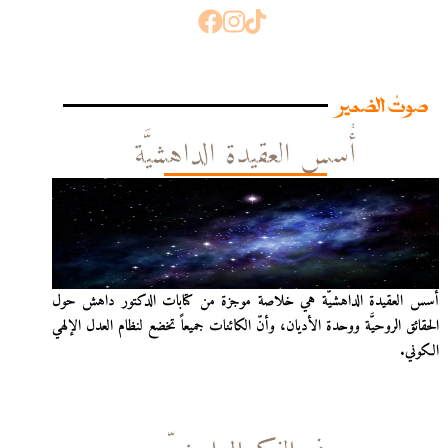
صوتُ الضمير
أُسس العقيدة الداهشيَّة
أُسس العقيدة الداهشيّة هي خلاصة موجزة من كتابات الدكتور داهش حول
الحقائق الروحيَّة ووحدة الأديان، وأنّ الكائنات جميعاً تخضع لنظام العدل الإلهي
الكوني.