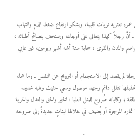
 عمره تعتريه نوبات قلبية، ويشكو ارتفاع ضغط الدم والتهاب
ً ـ أنَّ رجلاً كهذا يتعالى على أوجاعه ويستخف بنصائح أطبائه ،
لعواصم والمدن والقرى ، سحابة ستة أشه أشهر ويومين، غير عابي
حلة لم يقصد إلى الاستجمام أو الترويح عن النفس ـ وما هما،
ن تحقيقها تنقل دائم وجهد موصول وسعي حثيث وتنبه شديد.
لقة ؛ وكتاباته صُروح للمثل العليا : الخير والحق والعدل والحرية
ثماره المرجوة أو يُضيف في خلالها لبناتٍ جديدةً إلى صروحه