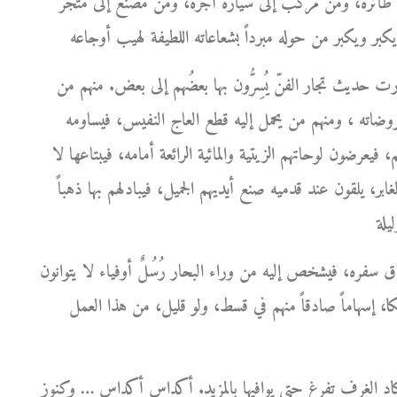
ى طائرة، ومن مركب إلى سيارة أجرة، ومن مصنع إلى متجر
ارت حديث تجار الفنّ يُسِرُّون بها بعضُهم إلى بعض. منهم من
روضاته ، ومنهم من يحمل إليه قطع العاج النفيس، فيساومه
 فيعرضون لوحاتهم الزيتية والمائية الرائعة أمامه، فيبتاعها لا
ر، يلقون عند قدميه صنع أيديهم الجميل، فيبادلهم بها ذهباً
ره، فيشخص إليه من وراء البحار رُسُلٌ أوفياء لا يتوانون
كا، إسهاماً صادقاً منهم في قسط، ولو قليل، من هذا العمل
كاد الغرف تفرغ حتى يوافيها بالمزيد. أكداس أكداس … وكنوز