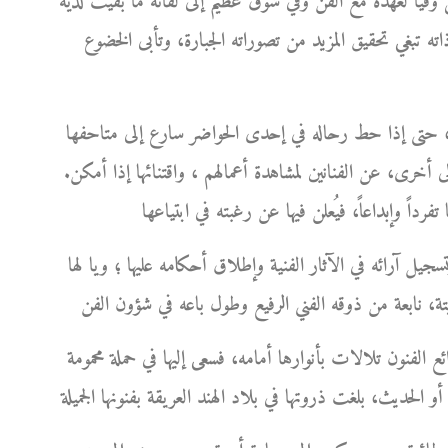
فيا لعهده مع الفن وفي شوق عظيم إلى لقائه ما بقيت لديه
ذاته تبغي تحقيق المزيد من تصوراته الجبارة، وتأبى الخضوع
ورك، حتى إذا حط رحاله في إحدى الحواضر سارع إلى متاحفها
 أخرى، عن الفنانين لمشاهدة أعمالهم ، واقتنائها إذا أمكن.
سجيل آرائه في الآثار الفنية وإطلاق أحكامه عليها ؛ ويا لها
ئع الفنون تلالات بأنوارها أمامه، فسعى إليها في حملة محمومة