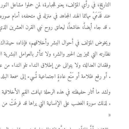
التاريخ، في رأي المؤلف، يعنو للجبابرة، لمن حملوا مشاعل الن
عند قَدَمَيْ مهاتما الهند المجاهد في منزله في متحفه، أمام
قد جاء أيضاً، خاشعاً، ليعانق روح نبي القرن العشرين الذي محضه حُبَّه المُطلق دون أي منازع .
ويخوض المؤلف في أحوال البشر وأخلاقهم، فإذاه، حينذاك، أش
نظارته التي تميز بين الخير والشر، ولا تتأثر بالعوامل البشري
وفقدان العدالة، ولا يتوانى عن إطلاق النداء تلو النداء من 
أو رفع ظلامة أو مَنْع عادةٍ اجتماعية تُسيء إلى سمعة البلد شعباً وحكومةً .
ولشد ما أثار حفيظته في هذه الرحلة تهافت القيم الأخلاقي
لذلك سورة الغضب على الإنسانية التي يراها قد فرغَتْ من 
»