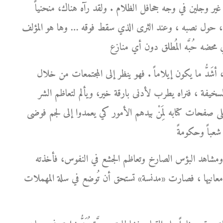
ور غير وجلين في وجه جحافل الظلام . ولقد رآه هناك، منحنياً
 صوره، حول نصبه ، وعند الثرى الذي سقط فوقه … وها هو المؤلف
َدُّ ما يكون إيلاماً . فهو ينظر إلى المجتمعات من خلال
ة السخيفة ، فنراه يطرب لأدنى بارقة خير، ويألم لتعاظم الشر
على صفحات كتابه لِمَنْ بيدهم الأمور كي يعمدوا إلى لجم فوضى
ة ومشاهد البؤس الصارخ وتعاظم الجشع في النفوس، فأخذته
معانيها ، فصارت «مدنسة» تستحق أن تُوضع في سلة المهملات .