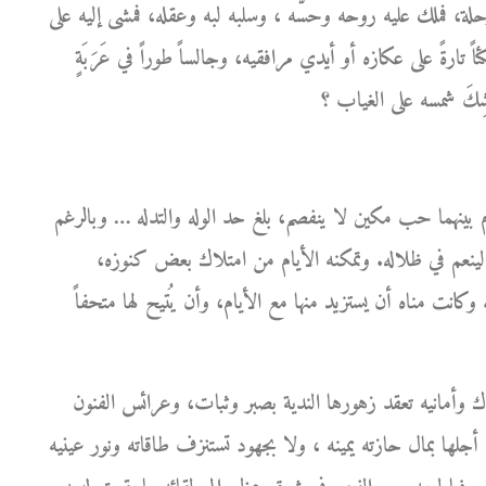
ة، فملك عليه روحه وحسَّه ، وسلبه لبه وعقله، فمشى إليه على
ً تارةً على عكازه أو أيدي مرافقيه، وجالساً طوراً في عَرَبَةٍ
بينهما حب مكين لا ينفصم، بلغ حد الوله والتدله … وبالرغم
ينعم في ظلاله. وتمكنه الأيام من امتلاك بعض كنوزه،
 وكانت مناه أن يستزيد منها مع الأيام، وأن يُتيح لها متحفاً
ك وأمانيه تعقد زهورها الندية بصبر وثبات، وعرائس الفنون
جلها بمال حازته يمينه ، ولا بجهود تستنزف طاقاته ونور عينيه