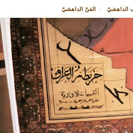
 الداهشيّ
الفنّ الداهشيّ