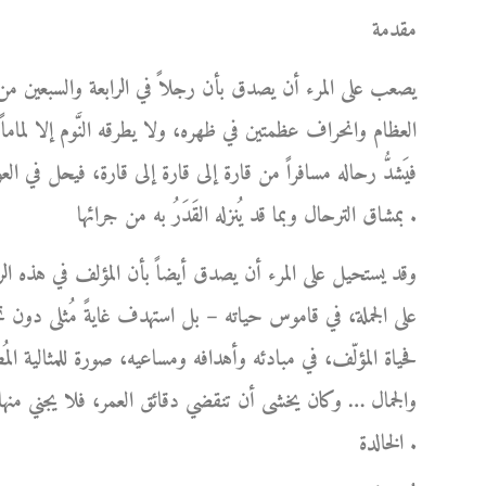
مقدمة
يصعب على المرء أن يصدق بأن رجلاً في الرابعة والسبعين من
العظام وانحراف عظمتين في ظهره، ولا يطرقه النَّوم إلا لماما
فيَشدُّ رحاله مسافراً من قارة إلى قارة إلى قارة، فيحل في ا
بمشاق الترحال وبما قد يُنزله القَدَرُ به من جرائها .
وقد يستحيل على المرء أن يصدق أيضاً بأن المؤلف في هذه الر
على الجملة، في قاموس حياته – بل استهدف غايةً مُثلى دو
فحياة المؤلّف، في مبادئه وأهدافه ومساعيه، صورة للمثالية المُط
والجمال … وكان يخشى أن تنقضي دقائق العمر، فلا يجني منها 
الخالدة .