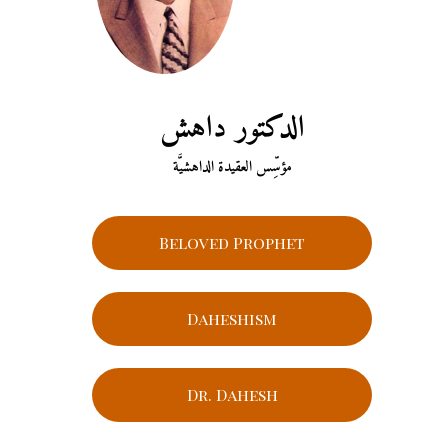
الدكتور داهش
مؤسِّس العقيدة الداهشيَّة
Beloved Prophet
Daheshism
Dr. Dahesh