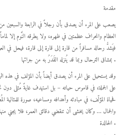
مقدمة
يصعب على المرء أن يصدق بأن رجلاً في الرابعة والسبعين من
العظام وانحراف عظمتين في ظهره، ولا يطرقه النَّوم إلا لماما
فيَشدُّ رحاله مسافراً من قارة إلى قارة إلى قارة، فيحل في ا
بمشاق الترحال وبما قد يُنزله القَدَرُ به من جرائها .
وقد يستحيل على المرء أن يصدق أيضاً بأن المؤلف في هذه الر
على الجملة، في قاموس حياته – بل استهدف غايةً مُثلى دو
فحياة المؤلّف، في مبادئه وأهدافه ومساعيه، صورة للمثالية المُط
والجمال … وكان يخشى أن تنقضي دقائق العمر، فلا يجني منها 
الخالدة .