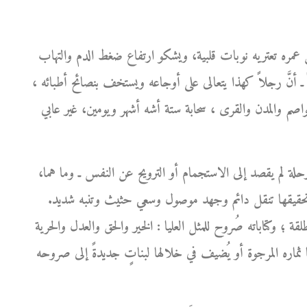
 عمره تعتريه نوبات قلبية، ويشكو ارتفاع ضغط الدم والتهاب
ً ـ أنَّ رجلاً كهذا يتعالى على أوجاعه ويستخف بنصائح أطبائه ،
لعواصم والمدن والقرى ، سحابة ستة أشه أشهر ويومين، غير عابي
حلة لم يقصد إلى الاستجمام أو الترويح عن النفس ـ وما هما،
ن تحقيقها تنقل دائم وجهد موصول وسعي حثيث وتنبه شديد.
لقة ؛ وكتاباته صُروح للمثل العليا : الخير والحق والعدل والحرية
ثماره المرجوة أو يُضيف في خلالها لبناتٍ جديدةً إلى صروحه