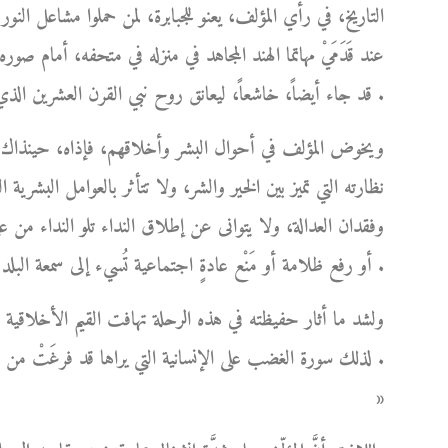
التاريخ، في رأي المؤلف، يعنو للجبابرة، لمن حملوا مشاعل الن
عند قَدَمَيْ مهاتما الهند المجاهد في منزله في متحفه، أمام
قد جاء أيضاً، خاشعاً، ليعانق روح نبي القرن العشرين الذي محضه حُبَّه المُطلق دون أي منازع .
ويخوض المؤلف في أحوال البشر وأخلاقهم، فإذاه، حينذاك، أش
نظارته التي تميز بين الخير والشر، ولا تتأثر بالعوامل البشري
وفقدان العدالة، ولا يتوانى عن إطلاق النداء تلو النداء من 
أو رفع ظلامة أو مَنْع عادةٍ اجتماعية تُسيء إلى سمعة البلد شعباً وحكومةً .
ولشد ما أثار حفيظته في هذه الرحلة تهافت القيم الأخلاقي
لذلك سورة الغضب على الإنسانية التي يراها قد فرغَتْ من 
»