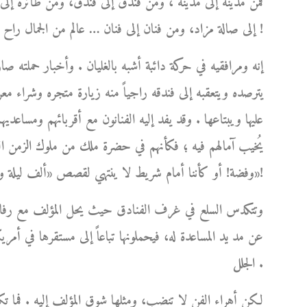
فمن مدينة إلى مدينة ، ومن فندق إلى فندق، ومن طائرة إل
إلى صالة مزاد، ومن فنان إلى فنان … عالم من الجمال راح يكبر ويكبر من حوله مبرداً بشعاعاته اللطيفة لهيب أوجاعه !
إنه ومرافقيه في حركة دائبة أشبه بالغليان . وأخبار حملته ص
يترصده ويتعقبه إلى فندقه راجياً منه زيارة متجره وشراء مع
عليها ويبتاعها . وقد يفد إليه الفنانون مع أقربائهم ومساعديهم،
يُخيب آمالهم فيه ؛ فكأنهم في حضرة ملك من ملوك الزمن الغاب
وفضة! أو كأننا أمام شريط لا ينتهي لقصص «ألف ليلة وليلة»!
وتتكدس السلع في غرف الفنادق حيث يحل المؤلف مع رفاق سف
عن مد يد المساعدة له، فيحملونها تباعاً إلى مستقرها في أمري
الجلل .
لكن أهراء الفن لا تنضب، ومثلها شوق المؤلف إليه . فما ت