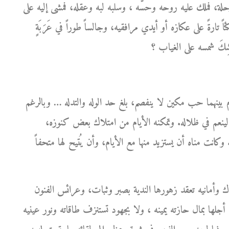
ة، فملك عليه روحه وحسَّه ، وسلبه لبه وعقله، فمشى إليه على
ً تارةً على عكازه أو أيدي مرافقيه، وجالساً طوراً في عَرَبَةٍ
بينهما حب مكين لا ينفصم، بلغ حد الوله والتدله … وبالرغم
ينعم في ظلاله. وتمكنه الأيام من امتلاك بعض كنوزه،
 وكانت مناه أن يستزيد منها مع الأيام، وأن يُتيح لها متحفاً
ك وأمانيه تعقد زهورها الندية بصبر وثبات، وعرائس الفنون
جلها بمال حازته يمينه ، ولا بجهود تستنزف طاقاته ونور عينيه