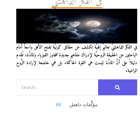
في الفكر الداهشيّ
في الفكر الداهشيّ تعاليمٌ إلهيَّة تكشف عن حقائق كونيَّة تفتح الأفق واسعاً أمام
الباحثين عن الحقيقة الروحيَّة لإدراك مفاهيم جديدة تتجاوز الفيزياء والمادَّة، تُقدم
دليلاً على أنَّ المادَّة ليست هي القوة الحاكمة، بل هي خاضعة لإرادة الرُّوح
الواعية،
مؤلَّفات داهش
All