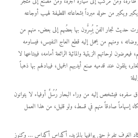
ى طائرة، ومن مركب إلى سيارة أجرة، ومن مصنع إلى متجر
ارت حديث تجار الفنّ يُسِرُّون بها بعضُهم إلى بعض. منهم من
روضاته ، ومنهم من يحمل إليه قطع العاج النفيس، فيساومه
 فيعرضون لوحاتهم الزيتية والمائية الرائعة أمامه، فيبتاعها لا
ر، يلقون عند قدميه صنع أيديهم الجميل، فيبادلهم بها ذهباً
ره، فيشخص إليه من وراء البحار رُسُلٌ أوفياء لا يتوانون
كا، إسهاماً صادقاً منهم في قسط، ولو قليل، من هذا العمل
كاد الغرف تفرغ حتى يوافيها بالمزيد. أكداس أكداس … وكنوز