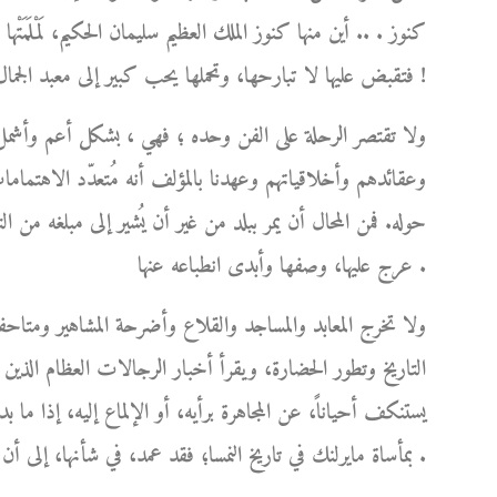
كنوز . .. أين منها كنوز الملك العظيم سليمان الحكيم، لَمْلَمَتْ
فتقبض عليها لا تبارحها، وتحملها يحب كبير إلى معبد الجمال الخالد الذي استحقته عن جدارة !
ولا تقتصر الرحلة على الفن وحده ؛ فهي ، بشكل أعم وأشمل
وعقائدهم وأخلاقياتهم وعهدنا بالمؤلف أنه مُتعدّد الاهتماما
حوله. فمن المحال أن يمر ببلد من غير أن يُشير إلى مبلغه من 
عرج عليها، وصفها وأبدى انطباعه عنها .
ولا تخرج المعابد والمساجد والقلاع وأضرحة المشاهير ومتاحف
التاريخ وتطور الحضارة، ويقرأ أخبار الرجالات العظام الذين 
يستنكف أحياناً، عن المجاهرة برأيه، أو الإلماع إليه، إذا ما 
بمأساة مايرلنك في تاريخ النمسا؛ فقد عمد، في شأنها، إلى أن يُشرع قلمه، ويترك له العنان كي يُعيد الحق إلى نصابه .