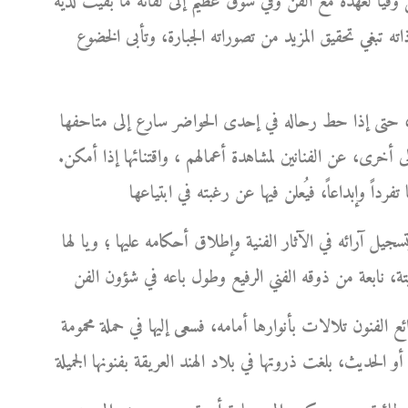
فيا لعهده مع الفن وفي شوق عظيم إلى لقائه ما بقيت لديه
ذاته تبغي تحقيق المزيد من تصوراته الجبارة، وتأبى الخضوع
ورك، حتى إذا حط رحاله في إحدى الحواضر سارع إلى متاحفها
 أخرى، عن الفنانين لمشاهدة أعمالهم ، واقتنائها إذا أمكن.
سجيل آرائه في الآثار الفنية وإطلاق أحكامه عليها ؛ ويا لها
ئع الفنون تلالات بأنوارها أمامه، فسعى إليها في حملة محمومة