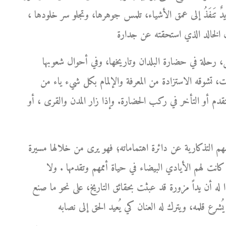
ها يدٌ تَنفَذُ إلى عمق الأشياء، تلمس جوهرها، وتجلو سر خلودها ،
، رحلة في حضارة البلدان وتاريخها، وفي أحوال شعوبها
ت، تشوقه الاستزادة من المعرفة والإلمام بكل شيء ياء من
التقدم أو التأخر في ركب الحضارة. وإذا زار المدن والقرى ، أو
هم التذكارية عن دائرة اهتماماته؛ فهو يرى من خلالها مسيرة
كانت لهم الأيادي البيضاء في حياة أممهم وتقدمها . ولا
بدا له أن يداً مزورة قد عبثت بحقائق التاريخ، على نحو ما صنع