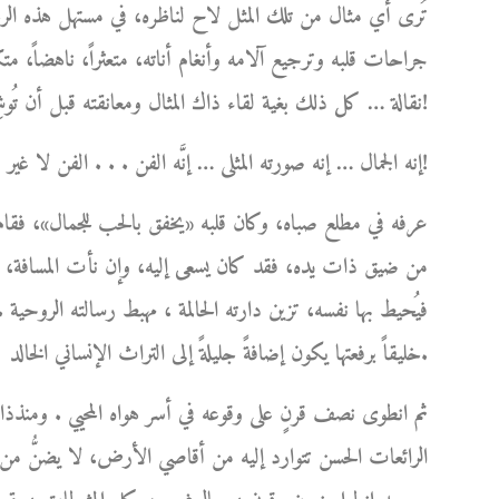
تُرى أي مثال من تلك المثل لاح لناظره، في مستهل هذه الرحل
جراحات قلبه وترجيع آلامه وأنغام أناته، متعثراً، ناهضاً، متكئا
نقالة … كل ذلك بغية لقاء ذاك المثال ومعانقته قبل أن تُوشِكَ شمسه على الغياب ؟!
إنه الجمال … إنه صورته المثلى … إنَّه الفن . . . الفن لا غير!
عرفه في مطلع صباه، وكان قلبه «يخفق بالحب للجمال»، فقام 
من ضيق ذات يده، فقد كان يسعى إليه، وإن نأت المسافة، ل
فيُحيط بها نفسه، تزين دارته الحالمة ، مهبط رسالته الروحية .
خليقاً برفعتها يكون إضافةً جليلةً إلى التراث الإنساني الخالد.
ثم انطوى نصف قرنٍ على وقوعه في أسر هواه المحيي . ومنذذا
الرائعات الحسن تتوارد إليه من أقاصي الأرض، لا يضنُّ من أ