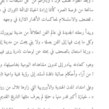
. وبعد انطواء نصف قرن ، وبالرغم من كل المثبطات ، بقي و
سانحة من فرصة العمر، كأنما إرادة الحياة الدائمة الثوران في 
للضعف والاستسلام لمعاكسات الأقدار الثائرة في وجهه .
ويبدأ رحلته الجديدة في عالم الفن انطلاقاً من مدينة نيوي
وكل ما يمت فيها إلى الفن بصلة . ولا يني يبحث من مدينة إلى
وربما استعان بالصحف في بحثه عن لوحات نادرة يرى فيها تفرداً وإبداعاً، فيُعلن فيها عن رغبته في ابتياعها .
وهو، كعادته يبادر إلى تدوين مشاهداته اليومية بتفاصيلها، وت
من آراء وأحكام صائبة نافذة تستند إلى رؤية فنية واعية ثابتة، نابعة من ذوقه الفني الرفيع وطول باعه في شؤون الفن !
وعلى امتداد المدن الهندية والأوروبية التي زارها تلال من روا
لحيازة أكبر قدر منها ؛ حملةٍ لم يعرف مثلها التاريخ القديم أو الحديث، بلغت ذروتها في بلاد الهند العريقة بفنونها الجميلة . »