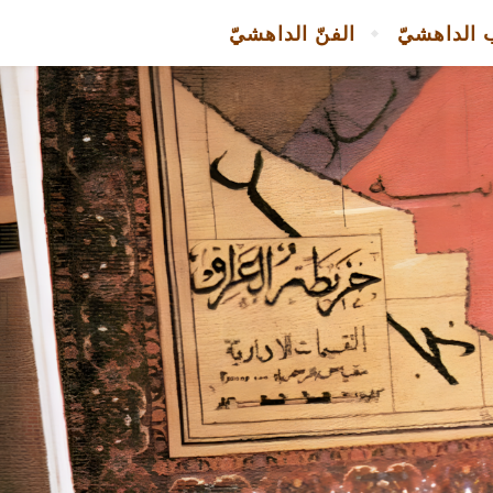
 الداهشيّ
الفنّ الداهشيّ