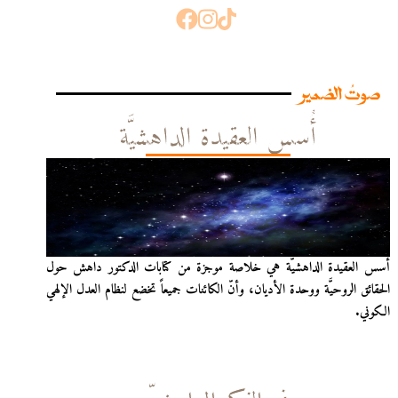
صوتُ الضمير
أُسس العقيدة الداهشيَّة
أُسس العقيدة الداهشيّة هي خلاصة موجزة من كتابات الدكتور داهش حول
الحقائق الروحيَّة ووحدة الأديان، وأنّ الكائنات جميعاً تخضع لنظام العدل الإلهي
الكوني.