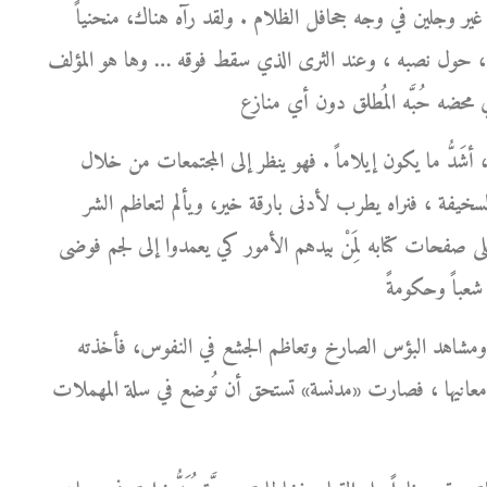
ور غير وجلين في وجه جحافل الظلام . ولقد رآه هناك، منحنياً
 صوره، حول نصبه ، وعند الثرى الذي سقط فوقه … وها هو المؤلف
َدُّ ما يكون إيلاماً . فهو ينظر إلى المجتمعات من خلال
ة السخيفة ، فنراه يطرب لأدنى بارقة خير، ويألم لتعاظم الشر
على صفحات كتابه لِمَنْ بيدهم الأمور كي يعمدوا إلى لجم فوضى
ة ومشاهد البؤس الصارخ وتعاظم الجشع في النفوس، فأخذته
معانيها ، فصارت «مدنسة» تستحق أن تُوضع في سلة المهملات .