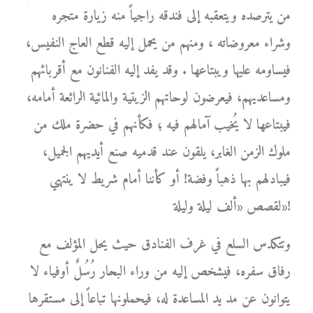
من يترصده ويتعقبه إلى فندقه راجياً منه زيارة متجره
وشراء معروضاته ، ومنهم من يحمل إليه قطع العاج النفيس،
فيساومه عليها ويبتاعها . وقد يفد إليه الفنانون مع أقربائهم
ومساعديهم، فيعرضون لوحاتهم الزيتية والمائية الرائعة أمامه،
فيبتاعها لا يُخيب آمالهم فيه ؛ فكأنهم في حضرة ملك من
ملوك الزمن الغابر، يلقون عند قدميه صنع أيديهم الجميل،
فيبادلهم بها ذهباً وفضة! أو كأننا أمام شريط لا ينتهي
لقصص «ألف ليلة وليلة»!
وتتكدس السلع في غرف الفنادق حيث يحل المؤلف مع
رفاق سفره، فيشخص إليه من وراء البحار رُسُلٌ أوفياء لا
يتوانون عن مد يد المساعدة له، فيحملونها تباعاً إلى مستقرها