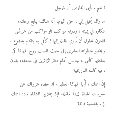
نعم . يأبي الفارس أن يترجل !
ما زال يُخيل إلي ، حتى اليوم، أنه هناك، يتابع رحلته،
عكازه في يمينه ، ودونه مواكب تلو مواكب من عرائس
الفنون يحاول أن يُروي غليله إليها ! كأني به يتقدم بخشوع ،
ويخطو خطواته العشرين إلى حيث فاضت روح المهاتما كي
يعانقها كأني به جالس أمام دفتر الزائرين في متحفه، يدون
فيه كلمته التاريخية :
إِنَّ اسمك ، أيُّها المهاتما العظيم ، قد خلده عزوفك عن
مغريات الحياة الدنيا الزائلة، فإذا بملايين الشفاه تردد اسمك
بقدسية فائقة . )