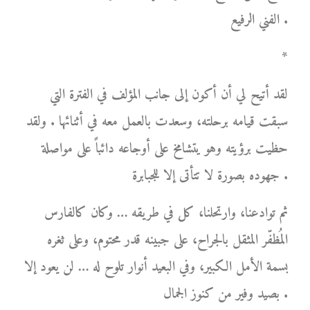
الفني الرفيع .
*
لقد أتيح لي أن أكون إلى جانب المؤلف في الفترة التي
سبقت قيامه برحلته، وسعدت بالعمل معه في أثنائها . ولقد
حظيت برؤيته وهو يتشامخ على أوجاعه دائباً على مواصلة
جهوده بصورة لا تتأتى إلا للجبابرة .
ثم توادعنا، وارتحلنا، كل في طريقه … وكان كالفارس
المُظفّر المثقل بالجراح، على جبينه قدر محتوم، وعلى ثغره
بسمة الأمل الكبير، وفي البعيد أنوار تلوح له … لن يعود إلا
بصيد وفير من كنوز الجمال .