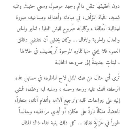
دون تحقيقها تنقل دائم وجهد موصول وسعي حثيث وتنبه
شديد. فحياة المؤلّف، في مبادئه وأهدافه ومساعيه، صورة
للمثالية المُطلقة ؛ وكتاباته صُروح للمثل العليا : الخير والحق
والعدل والحرية والجمال … وكان يخشى أن تنقضي دقائق
العمر، فلا يجني منها ثماره المرجوة أو يُضيف في خلالها
لبناتٍ جديدةً إلى صروحه الخالدة .
تُرى أي مثال من تلك المثل لاح لناظره، في مستهل هذه
الرحلة، فملك عليه روحه وحسَّه ، وسلبه لبه وعقله، فمشى
إليه على جراحات قلبه وترجيع آلامه وأنغام أناته، متعثراً،
ناهضاً، متكئاً تارةً على عكازه أو أيدي مرافقيه، وجالساً
طوراً في عَرَبَةٍ نقالة … كل ذلك بغية لقاء ذاك المثال