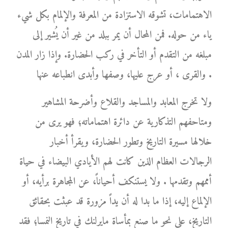
الاهتمامات، تشوقه الاستزادة من المعرفة والإلمام بكل شيء
ياء من حوله. فمن المحال أن يمر ببلد من غير أن يُشير إلى
مبلغه من التقدم أو التأخر في ركب الحضارة. وإذا زار المدن
والقرى ، أو عرج عليها، وصفها وأبدى انطباعه عنها .
ولا تخرج المعابد والمساجد والقلاع وأضرحة المشاهير
ومتاحفهم التذكارية عن دائرة اهتماماته؛ فهو يرى من
خلالها مسيرة التاريخ وتطور الحضارة، ويقرأ أخبار
الرجالات العظام الذين كانت لهم الأيادي البيضاء في حياة
أممهم وتقدمها . ولا يستنكف أحياناً، عن المجاهرة برأيه، أو
الإلماع إليه، إذا ما بدا له أن يداً مزورة قد عبثت بحقائق
التاريخ، على نحو ما صنع بمأساة مايرلنك في تاريخ النمسا؛ فقد