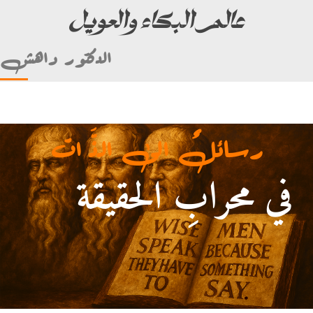
عالم البكاء والعويل
الدكتور داهش
رسائلٌ الى الذَّ ات
في محرابِ الحقيقة
. (ألأمام علي بن أبي طالب)