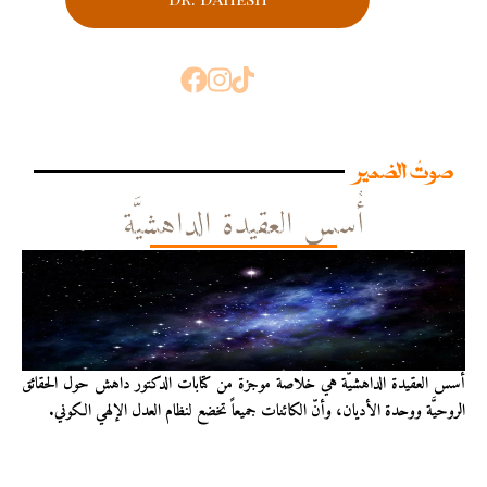
صوتُ الضمير
أُسس العقيدة الداهشيَّة
أُسس العقيدة الداهشيّة هي خلاصة موجزة من كتابات الدكتور داهش حول الحقائق
الروحيَّة ووحدة الأديان، وأنّ الكائنات جميعاً تخضع لنظام العدل الإلهي الكوني.