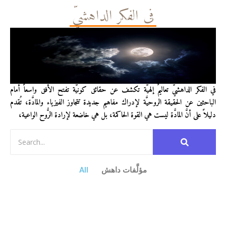
في الفكر الداهشيّ
في الفكر الداهشيّ تعاليمٌ إلهيَّة تكشف عن حقائق كونيَّة تفتح الأفق واسعاً أمام
الباحثين عن الحقيقة الروحيَّة لإدراك مفاهيم جديدة تتجاوز الفيزياء والمادَّة، تُقدم
دليلاً على أنَّ المادَّة ليست هي القوة الحاكمة، بل هي خاضعة لإرادة الرُّوح الواعية،
مؤلَّفات داهش
All