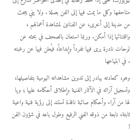
نيويورك، حتى إذا حط رحاله في إحدى الحواضر سارع إلى
متاحفها وكل ما يمت فيها إلى الفن بصلة . ولا يني يبحث
من مدينة إلى أخرى، عن الفنانين لمشاهدة أعمالهم ،
واقتنائها إذا أمكن. وربما استعان بالصحف في بحثه عن
لوحات نادرة يرى فيها تفرداً وإبداعاً، فيُعلن فيها عن رغبته
في ابتياعها .
وهو، كعادته يبادر إلى تدوين مشاهداته اليومية بتفاصيلها،
وتسجيل آرائه في الآثار الفنية وإطلاق أحكامه عليها ؛ ويا
لها من آراء وأحكام صائبة نافذة تستند إلى رؤية فنية واعية
ثابتة، نابعة من ذوقه الفني الرفيع وطول باعه في شؤون الفن
!