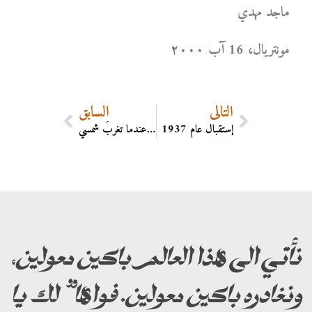
ماجد مهدي
مونتریال، 16 آب ۲۰۰۰
التالي
السابق
إستقبال عام 1937
عندما تغربُ شمسي…
نأتي الى هذا العالم باكين معولين،
ونغادره باكين معولين. فواها” لك يا