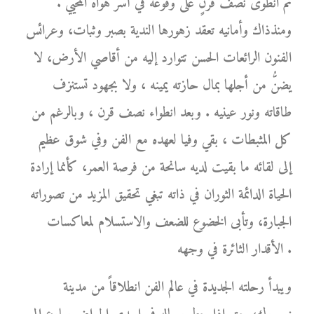
ثم انطوى نصف قرنٍ على وقوعه في أسر هواه المحيي .
ومنذذاك وأمانيه تعقد زهورها الندية بصبر وثبات، وعرائس
الفنون الرائعات الحسن تتوارد إليه من أقاصي الأرض، لا
يضنُّ من أجلها بمال حازته يمينه ، ولا بجهود تستنزف
طاقاته ونور عينيه . وبعد انطواء نصف قرن ، وبالرغم من
كل المثبطات ، بقي وفيا لعهده مع الفن وفي شوق عظيم
إلى لقائه ما بقيت لديه سانحة من فرصة العمر، كأنما إرادة
الحياة الدائمة الثوران في ذاته تبغي تحقيق المزيد من تصوراته
الجبارة، وتأبى الخضوع للضعف والاستسلام لمعاكسات
الأقدار الثائرة في وجهه .
ويبدأ رحلته الجديدة في عالم الفن انطلاقاً من مدينة