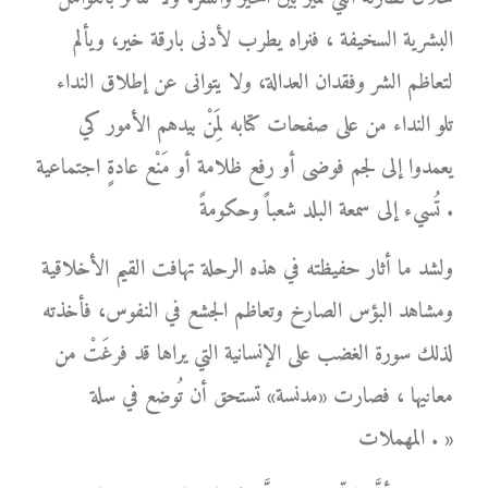
البشرية السخيفة ، فنراه يطرب لأدنى بارقة خير، ويألم
لتعاظم الشر وفقدان العدالة، ولا يتوانى عن إطلاق النداء
تلو النداء من على صفحات كتابه لِمَنْ بيدهم الأمور كي
يعمدوا إلى لجم فوضى أو رفع ظلامة أو مَنْع عادةٍ اجتماعية
تُسيء إلى سمعة البلد شعباً وحكومةً .
ولشد ما أثار حفيظته في هذه الرحلة تهافت القيم الأخلاقية
ومشاهد البؤس الصارخ وتعاظم الجشع في النفوس، فأخذته
لذلك سورة الغضب على الإنسانية التي يراها قد فرغَتْ من
معانيها ، فصارت «مدنسة» تستحق أن تُوضع في سلة
المهملات . »