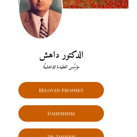
الدكتور داهش
مؤسِّس العقيدة الداهشيَّة
Beloved Prophet
Daheshism
Dr. Dahesh