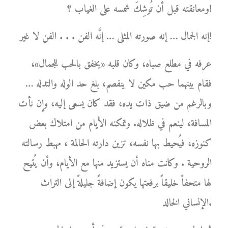
ومعانقته قبل أن تُوشِكَ شمسه على الغياب ؟!
إنه الجمال … إنه صورته المثلى … إنَّه الفن . . . الفن لا غير!
عرفه في مطلع صباه، وكان قلبه «يخفق بالحب للجمال»،
فقام بينهما حب مكين لا ينفصم، بلغ حد الوله والتدله …
وبالرغم من ضيق ذات يده، فقد كان يسعى إليه، وإن نأت
المسافة، لينعم في ظلاله. وتمكنه الأيام من امتلاك بعض
كنوزه، فيُحيط بها نفسه، تزين دارته الحالمة ، مهبط رسالته
الروحية . وكانت مناه أن يستزيد منها مع الأيام، وأن يُتيح
لها متحفاً خليقاً برفعتها يكون إضافةً جليلةً إلى التراث
الإنساني الخالد.