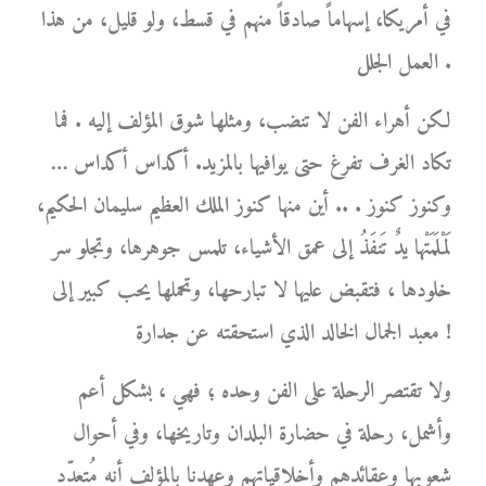
في أمريكا، إسهاماً صادقاً منهم في قسط، ولو قليل، من هذا
العمل الجلل .
لكن أهراء الفن لا تنضب، ومثلها شوق المؤلف إليه . فما
تكاد الغرف تفرغ حتى يوافيها بالمزيد. أكداس أكداس …
وكنوز كنوز . .. أين منها كنوز الملك العظيم سليمان الحكيم،
لَمْلَمَتْها يدٌ تَنفَذُ إلى عمق الأشياء، تلمس جوهرها، وتجلو سر
خلودها ، فتقبض عليها لا تبارحها، وتحملها يحب كبير إلى
معبد الجمال الخالد الذي استحقته عن جدارة !
ولا تقتصر الرحلة على الفن وحده ؛ فهي ، بشكل أعم
وأشمل، رحلة في حضارة البلدان وتاريخها، وفي أحوال
شعوبها وعقائدهم وأخلاقياتهم وعهدنا بالمؤلف أنه مُتعدّد