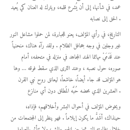
عمد، في شأنها، إلى أن يُشرع قلمه، ويترك له العنان كي يُعيد
الحق إلى نصابه .
التاريخ، في رأي المؤلف، يعنو للجبابرة، لمن حملوا مشاعل النور
غير وجلين في وجه جحافل الظلام . ولقد رآه هناك، منحنياً
عند قَدَمَيْ مهاتما الهند المجاهد في منزله في متحفه، أمام
صوره، حول نصبه ، وعند الثرى الذي سقط فوقه … وها
هو المؤلف قد جاء أيضاً، خاشعاً، ليعانق روح نبي القرن
العشرين الذي محضه حُبَّه المُطلق دون أي منازع .
ويخوض المؤلف في أحوال البشر وأخلاقهم، فإذاه،
حينذاك، أشَدُّ ما يكون إيلاماً . فهو ينظر إلى المجتمعات من
خلال نظارته التي تميز بين الخير والشر، ولا تتأثر بالعوامل