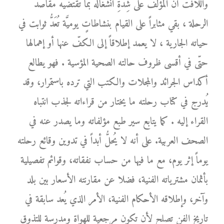
واللافت أنَّ المؤلّف على شِدَّةِ انشغاله بما تقتضيه مقاصد
الرحلة ، بقي مثابراً على القيام بنشاطاتٍ يوميَّة تُعَدُّ ثوابت في
حياته الجارية ، لا يعمد إطلاقاً إلى الكفّ عنها أو إهمالها
حتّى في أقسى ظروف حالته الصحية المؤسية . فهو يطالع
أكداس الجرائد والمجلات والكتب التي ترده باستمرار، وقد
يُدرج في كتاب رحلته ما يختار من قراءاته لجذب انتباه
القراء إليه . كما يتابع سير طبع مؤلفاته وما يصدر عنه في
الصحف العربية. على أنه لا يُحلُّ أبداً في تدوين وقائع رحلته
يوماً إثر يوم، مع ما فيها من حساب نفقاته، وقوائم تفصيلية
بأثمان مشترياته الفنية، فضلا عن مقارنته الأسعار بين بلد
وآخر، وإطلاقه الأحكام الفنية، الأمر الذي يُعد سابقة في
تاريخ الفن تصلح لأن تكون مرجعية للهواة ومدرسة للتذوق