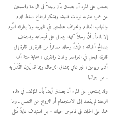
يصعب على المرء أن يصدق بأن رجلاً في الرابعة والسبعين
من عمره تعتريه نوبات قلبية، ويشكو ارتفاع ضغط الدم
والتهاب العظام وانحراف عظمتين في ظهره، ولا يطرقه النَّوم
إلا لماماً ـ أنَّ رجلاً كهذا يتعالى على أوجاعه ويستخف
بنصائح أطبائه ، فيَشدُّ رحاله مسافراً من قارة إلى قارة إلى
قارة، فيحل في العواصم والمدن والقرى ، سحابة ستة أشه
أشهر ويومين، غير عابي بمشاق الترحال وبما قد يُنزله القَدَرُ به
من جرائها .
وقد يستحيل على المرء أن يصدق أيضاً بأن المؤلف في هذه
الرحلة لم يقصد إلى الاستجمام أو الترويح عن النفس ـ وما
هما، على الجملة، في قاموس حياته – بل استهدف غايةً مُثلى