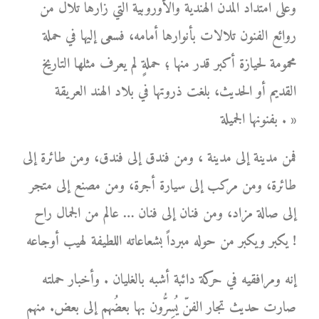
وعلى امتداد المدن الهندية والأوروبية التي زارها تلال من
روائع الفنون تلالات بأنوارها أمامه، فسعى إليها في حملة
محمومة لحيازة أكبر قدر منها ؛ حملةٍ لم يعرف مثلها التاريخ
القديم أو الحديث، بلغت ذروتها في بلاد الهند العريقة
بفنونها الجميلة . »
فمن مدينة إلى مدينة ، ومن فندق إلى فندق، ومن طائرة إلى
طائرة، ومن مركب إلى سيارة أجرة، ومن مصنع إلى متجر
إلى صالة مزاد، ومن فنان إلى فنان … عالم من الجمال راح
يكبر ويكبر من حوله مبرداً بشعاعاته اللطيفة لهيب أوجاعه !
إنه ومرافقيه في حركة دائبة أشبه بالغليان . وأخبار حملته
صارت حديث تجار الفنّ يُسِرُّون بها بعضُهم إلى بعض. منهم