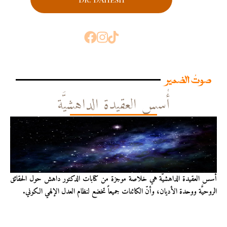
صوتُ الضمير
أُسس العقيدة الداهشيَّة
أُسس العقيدة الداهشيّة هي خلاصة موجزة من كتابات الدكتور داهش حول الحقائق
الروحيَّة ووحدة الأديان، وأنّ الكائنات جميعاً تخضع لنظام العدل الإلهي الكوني.