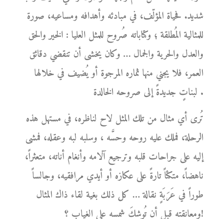
شديد. فحياة المؤلّف، في مبادئه وأهدافه ومساعيه، صورة
للمثالية المُطلقة ؛ وكتاباته صُروح للمثل العليا : الخير والحق
والعدل والحرية والجمال … وكان يخشى أن تنقضي دقائق
العمر، فلا يجني منها ثماره المرجوة أو يُضيف في خلالها
لبناتٍ جديدةً إلى صروحه الخالدة .
تُرى أي مثال من تلك المثل لاح لناظره، في مستهل هذه
الرحلة، فملك عليه روحه وحسَّه ، وسلبه لبه وعقله، فمشى
إليه على جراحات قلبه وترجيع آلامه وأنغام أناته، متعثراً،
ناهضاً، متكئاً تارةً على عكازه أو أيدي مرافقيه، وجالساً
طوراً في عَرَبَةٍ نقالة … كل ذلك بغية لقاء ذاك المثال
ومعانقته قبل أن تُوشِكَ شمسه على الغياب ؟!