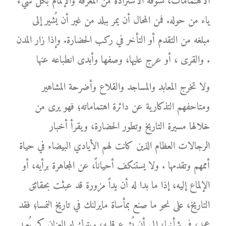
الاهتمامات، تشوقه الاستزادة من المعرفة والإلمام بكل شيء
ياء من حوله. فمن المحال أن يمر ببلد من غير أن يُشير إلى
مبلغه من التقدم أو التأخر في ركب الحضارة. وإذا زار المدن
والقرى ، أو عرج عليها، وصفها وأبدى انطباعه عنها .
ولا تخرج المعابد والمساجد والقلاع وأضرحة المشاهير
ومتاحفهم التذكارية عن دائرة اهتماماته؛ فهو يرى من
خلالها مسيرة التاريخ وتطور الحضارة، ويقرأ أخبار
الرجالات العظام الذين كانت لهم الأيادي البيضاء في حياة
أممهم وتقدمها . ولا يستنكف أحياناً، عن المجاهرة برأيه، أو
الإلماع إليه، إذا ما بدا له أن يداً مزورة قد عبثت بحقائق
التاريخ، على نحو ما صنع بمأساة مايرلنك في تاريخ النمسا؛ فقد
عمد، في شأنها، إلى أن يُشرع قلمه، ويترك له العنان كي يُعيد