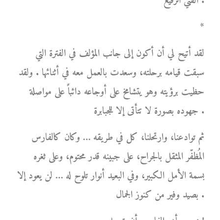
الفني الرفيع .
*
لقد أتيح لي أن أكون إلى جانب المؤلف في الفترة التي
سبقت قيامه برحلته، وسعدت بالعمل معه في أثنائها . ولقد
حظيت برؤيته وهو يتشامخ على أوجاعه دائباً على مواصلة
جهوده بصورة لا تتأتى إلا للجبابرة .
ثم توادعنا، وارتحلنا، كل في طريقه … وكان كالفارس
المُظفّر المثقل بالجراح، على جبينه قدر محتوم، وعلى ثغره
بسمة الأمل الكبير، وفي البعيد أنوار تلوح له … لن يعود إلا
بصيد وفير من كنوز الجمال .