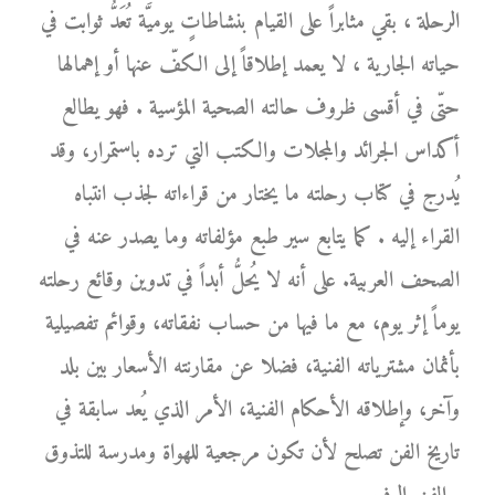
الرحلة ، بقي مثابراً على القيام بنشاطاتٍ يوميَّة تُعَدُّ ثوابت في
حياته الجارية ، لا يعمد إطلاقاً إلى الكفّ عنها أو إهمالها
حتّى في أقسى ظروف حالته الصحية المؤسية . فهو يطالع
أكداس الجرائد والمجلات والكتب التي ترده باستمرار، وقد
يُدرج في كتاب رحلته ما يختار من قراءاته لجذب انتباه
القراء إليه . كما يتابع سير طبع مؤلفاته وما يصدر عنه في
الصحف العربية. على أنه لا يُحلُّ أبداً في تدوين وقائع رحلته
يوماً إثر يوم، مع ما فيها من حساب نفقاته، وقوائم تفصيلية
بأثمان مشترياته الفنية، فضلا عن مقارنته الأسعار بين بلد
وآخر، وإطلاقه الأحكام الفنية، الأمر الذي يُعد سابقة في
تاريخ الفن تصلح لأن تكون مرجعية للهواة ومدرسة للتذوق