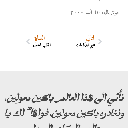
مونتریال، 16 آب ۲۰۰۰
التالي
السابق
جحيم الذكريات
القلب المُحطَم
نأتي الى هذا العالم باكين معولين،
ونغادره باكين معولين. فواها” لك يا
عالم البكاء والعويل