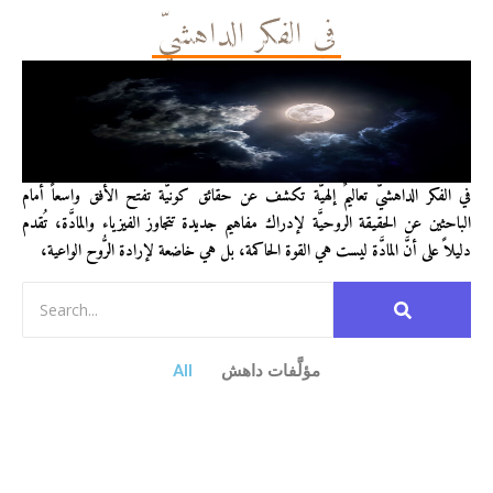
في الفكر الداهشيّ
في الفكر الداهشيّ تعاليمٌ إلهيَّة تكشف عن حقائق كونيَّة تفتح الأفق واسعاً أمام
الباحثين عن الحقيقة الروحيَّة لإدراك مفاهيم جديدة تتجاوز الفيزياء والمادَّة، تُقدم
دليلاً على أنَّ المادَّة ليست هي القوة الحاكمة، بل هي خاضعة لإرادة الرُّوح الواعية،
مؤلَّفات داهش
All