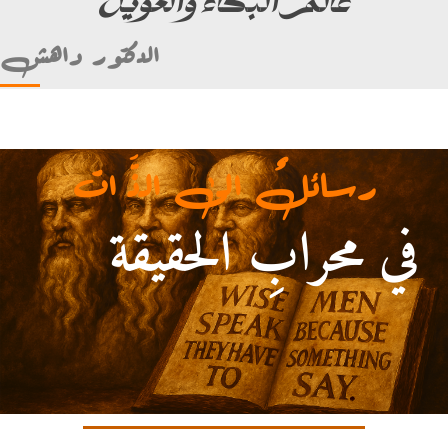
الدكتور داهش
رسائلٌ الى الذَّ ات
في محرابِ الحقيقة
 (ألأمام علي بن أبي طالب)