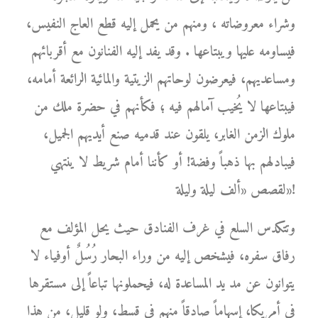
وشراء معروضاته ، ومنهم من يحمل إليه قطع العاج النفيس،
فيساومه عليها ويبتاعها . وقد يفد إليه الفنانون مع أقربائهم
ومساعديهم، فيعرضون لوحاتهم الزيتية والمائية الرائعة أمامه،
فيبتاعها لا يُخيب آمالهم فيه ؛ فكأنهم في حضرة ملك من
ملوك الزمن الغابر، يلقون عند قدميه صنع أيديهم الجميل،
فيبادلهم بها ذهباً وفضة! أو كأننا أمام شريط لا ينتهي
لقصص «ألف ليلة وليلة»!
وتتكدس السلع في غرف الفنادق حيث يحل المؤلف مع
رفاق سفره، فيشخص إليه من وراء البحار رُسُلٌ أوفياء لا
يتوانون عن مد يد المساعدة له، فيحملونها تباعاً إلى مستقرها
في أمريكا، إسهاماً صادقاً منهم في قسط، ولو قليل، من هذا