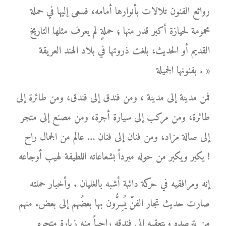
روائع الفنون تلالات بأنوارها أمامه، فسعى إليها في حملة
محمومة لحيازة أكبر قدر منها ؛ حملةٍ لم يعرف مثلها التاريخ
القديم أو الحديث، بلغت ذروتها في بلاد الهند العريقة
بفنونها الجميلة . »
فمن مدينة إلى مدينة ، ومن فندق إلى فندق، ومن طائرة إلى
طائرة، ومن مركب إلى سيارة أجرة، ومن مصنع إلى متجر
إلى صالة مزاد، ومن فنان إلى فنان … عالم من الجمال راح
يكبر ويكبر من حوله مبرداً بشعاعاته اللطيفة لهيب أوجاعه !
إنه ومرافقيه في حركة دائبة أشبه بالغليان . وأخبار حملته
صارت حديث تجار الفنّ يُسِرُّون بها بعضُهم إلى بعض. منهم
من يترصده ويتعقبه إلى فندقه راجياً منه زيارة متجره