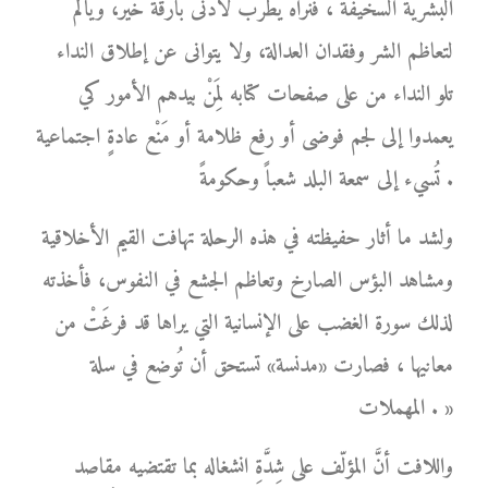
البشرية السخيفة ، فنراه يطرب لأدنى بارقة خير، ويألم
لتعاظم الشر وفقدان العدالة، ولا يتوانى عن إطلاق النداء
تلو النداء من على صفحات كتابه لِمَنْ بيدهم الأمور كي
يعمدوا إلى لجم فوضى أو رفع ظلامة أو مَنْع عادةٍ اجتماعية
تُسيء إلى سمعة البلد شعباً وحكومةً .
ولشد ما أثار حفيظته في هذه الرحلة تهافت القيم الأخلاقية
ومشاهد البؤس الصارخ وتعاظم الجشع في النفوس، فأخذته
لذلك سورة الغضب على الإنسانية التي يراها قد فرغَتْ من
معانيها ، فصارت «مدنسة» تستحق أن تُوضع في سلة
المهملات . »
واللافت أنَّ المؤلّف على شِدَّةِ انشغاله بما تقتضيه مقاصد