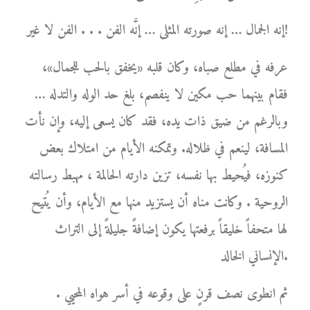
إنه الجمال … إنه صورته المثلى … إنَّه الفن . . . الفن لا غير!
عرفه في مطلع صباه، وكان قلبه «يخفق بالحب للجمال»،
فقام بينهما حب مكين لا ينفصم، بلغ حد الوله والتدله …
وبالرغم من ضيق ذات يده، فقد كان يسعى إليه، وإن نأت
المسافة، لينعم في ظلاله. وتمكنه الأيام من امتلاك بعض
كنوزه، فيُحيط بها نفسه، تزين دارته الحالمة ، مهبط رسالته
الروحية . وكانت مناه أن يستزيد منها مع الأيام، وأن يُتيح
لها متحفاً خليقاً برفعتها يكون إضافةً جليلةً إلى التراث
الإنساني الخالد.
ثم انطوى نصف قرنٍ على وقوعه في أسر هواه المحيي .