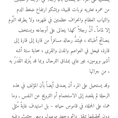
من عمره تعتريه نوبات قلبية، ويشكو ارتفاع ضغط الدم
والتهاب العظام وانحراف عظمتين في ظهره، ولا يطرقه النَّوم
إلا لماماً ـ أنَّ رجلاً كهذا يتعالى على أوجاعه ويستخف
بنصائح أطبائه ، فيَشدُّ رحاله مسافراً من قارة إلى قارة إلى
قارة، فيحل في العواصم والمدن والقرى ، سحابة ستة أشه
أشهر ويومين، غير عابي بمشاق الترحال وبما قد يُنزله القَدَرُ به
من جرائها .
وقد يستحيل على المرء أن يصدق أيضاً بأن المؤلف في هذه
الرحلة لم يقصد إلى الاستجمام أو الترويح عن النفس ـ وما
هما، على الجملة، في قاموس حياته – بل استهدف غايةً مُثلى
دون تحقيقها تنقل دائم وجهد موصول وسعي حثيث وتنبه