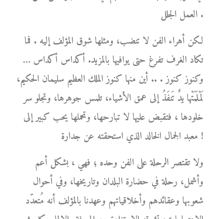
العمل الجلل .
لكن أهراء الفن لا تنضب، ومثلها شوق المؤلف إليه . فما
تكاد الغرف تفرغ حتى يوافيها بالمزيد. أكداس أكداس …
وكنوز كنوز . .. أين منها كنوز الملك العظيم سليمان الحكيم،
لَمْلَمَتْها يدٌ تَنفَذُ إلى عمق الأشياء، تلمس جوهرها، وتجلو سر
خلودها ، فتقبض عليها لا تبارحها، وتحملها يحب كبير إلى
معبد الجمال الخالد الذي استحقته عن جدارة !
ولا تقتصر الرحلة على الفن وحده ؛ فهي ، بشكل أعم
وأشمل، رحلة في حضارة البلدان وتاريخها، وفي أحوال
شعوبها وعقائدهم وأخلاقياتهم وعهدنا بالمؤلف أنه مُتعدّد