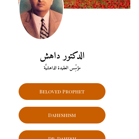
الدكتور داهش
مؤسِّس العقيدة الداهشيَّة
Beloved Prophet
Daheshism
Dr. Dahesh