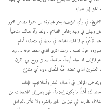
الحق إلى نصابه .
التاريخ، في رأي المؤلف، يعنو للجبابرة، لمن حملوا مشاعل النور
غير وجلين في وجه جحافل الظلام . ولقد رآه هناك، منحنياً
عند قَدَمَيْ مهاتما الهند المجاهد في منزله في متحفه، أمام
صوره، حول نصبه ، وعند الثرى الذي سقط فوقه … وها
هو المؤلف قد جاء أيضاً، خاشعاً، ليعانق روح نبي القرن
العشرين الذي محضه حُبَّه المُطلق دون أي منازع .
ويخوض المؤلف في أحوال البشر وأخلاقهم، فإذاه،
حينذاك، أشَدُّ ما يكون إيلاماً . فهو ينظر إلى المجتمعات من
خلال نظارته التي تميز بين الخير والشر، ولا تتأثر بالعوامل