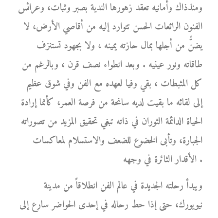
ومنذذاك وأمانيه تعقد زهورها الندية بصبر وثبات، وعرائس
الفنون الرائعات الحسن تتوارد إليه من أقاصي الأرض، لا
يضنُّ من أجلها بمال حازته يمينه ، ولا بجهود تستنزف
طاقاته ونور عينيه . وبعد انطواء نصف قرن ، وبالرغم من
كل المثبطات ، بقي وفيا لعهده مع الفن وفي شوق عظيم
إلى لقائه ما بقيت لديه سانحة من فرصة العمر، كأنما إرادة
الحياة الدائمة الثوران في ذاته تبغي تحقيق المزيد من تصوراته
الجبارة، وتأبى الخضوع للضعف والاستسلام لمعاكسات
الأقدار الثائرة في وجهه .
ويبدأ رحلته الجديدة في عالم الفن انطلاقاً من مدينة
نيويورك، حتى إذا حط رحاله في إحدى الحواضر سارع إلى