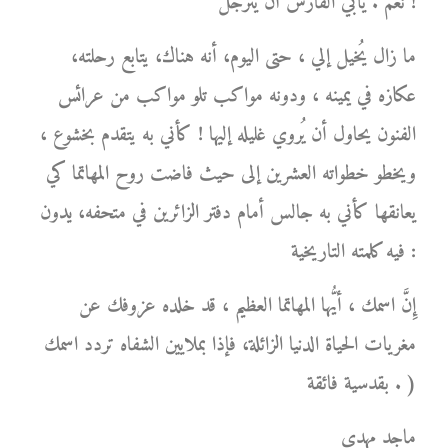
نعم . يأبي الفارس أن يترجل !
ما زال يُخيل إلي ، حتى اليوم، أنه هناك، يتابع رحلته،
عكازه في يمينه ، ودونه مواكب تلو مواكب من عرائس
الفنون يحاول أن يُروي غليله إليها ! كأني به يتقدم بخشوع ،
ويخطو خطواته العشرين إلى حيث فاضت روح المهاتما كي
يعانقها كأني به جالس أمام دفتر الزائرين في متحفه، يدون
فيه كلمته التاريخية :
إِنَّ اسمك ، أيُّها المهاتما العظيم ، قد خلده عزوفك عن
مغريات الحياة الدنيا الزائلة، فإذا بملايين الشفاه تردد اسمك
بقدسية فائقة . )
ماجد مهدي