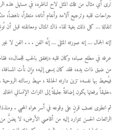
تُرى أي مثال من تلك المثل لاح لناظره، في مستهل هذه الرحل
جراحات قلبه وترجيع آلامه وأنغام أناته، متعثراً، ناهضاً، متكئا
نقالة … كل ذلك بغية لقاء ذاك المثال ومعانقته قبل أن تُوشِكَ شمسه على الغياب ؟!
إنه الجمال … إنه صورته المثلى … إنَّه الفن . . . الفن لا غير!
عرفه في مطلع صباه، وكان قلبه «يخفق بالحب للجمال»، فقام 
من ضيق ذات يده، فقد كان يسعى إليه، وإن نأت المسافة، ل
فيُحيط بها نفسه، تزين دارته الحالمة ، مهبط رسالته الروحية .
خليقاً برفعتها يكون إضافةً جليلةً إلى التراث الإنساني الخالد.
ثم انطوى نصف قرنٍ على وقوعه في أسر هواه المحيي . ومنذذا
الرائعات الحسن تتوارد إليه من أقاصي الأرض، لا يضنُّ من أ