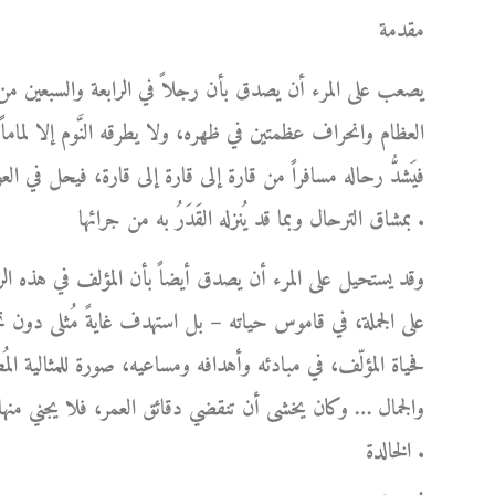
مقدمة
يصعب على المرء أن يصدق بأن رجلاً في الرابعة والسبعين من
العظام وانحراف عظمتين في ظهره، ولا يطرقه النَّوم إلا لماما
فيَشدُّ رحاله مسافراً من قارة إلى قارة إلى قارة، فيحل في ا
بمشاق الترحال وبما قد يُنزله القَدَرُ به من جرائها .
وقد يستحيل على المرء أن يصدق أيضاً بأن المؤلف في هذه الر
على الجملة، في قاموس حياته – بل استهدف غايةً مُثلى دو
فحياة المؤلّف، في مبادئه وأهدافه ومساعيه، صورة للمثالية المُط
والجمال … وكان يخشى أن تنقضي دقائق العمر، فلا يجني منها 
الخالدة .