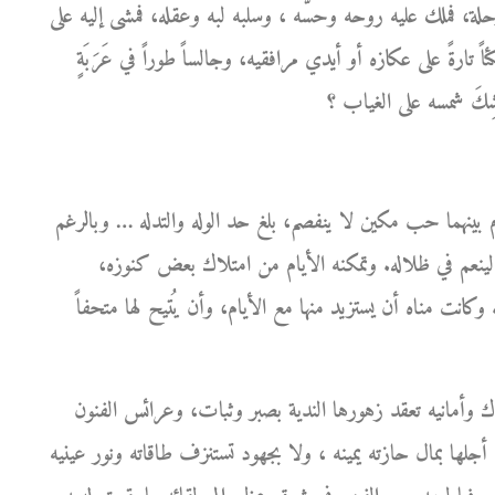
ة، فملك عليه روحه وحسَّه ، وسلبه لبه وعقله، فمشى إليه على
ً تارةً على عكازه أو أيدي مرافقيه، وجالساً طوراً في عَرَبَةٍ
بينهما حب مكين لا ينفصم، بلغ حد الوله والتدله … وبالرغم
ينعم في ظلاله. وتمكنه الأيام من امتلاك بعض كنوزه،
 وكانت مناه أن يستزيد منها مع الأيام، وأن يُتيح لها متحفاً
ك وأمانيه تعقد زهورها الندية بصبر وثبات، وعرائس الفنون
جلها بمال حازته يمينه ، ولا بجهود تستنزف طاقاته ونور عينيه