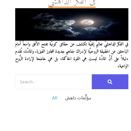
في الفكر الداهشيّ
في الفكر الداهشيّ تعاليمٌ إلهيَّة تكشف عن حقائق كونيَّة تفتح الأفق واسعاً أمام
الباحثين عن الحقيقة الروحيَّة لإدراك مفاهيم جديدة تتجاوز الفيزياء والمادَّة، تُقدم
دليلاً على أنَّ المادَّة ليست هي القوة الحاكمة، بل هي خاضعة لإرادة الرُّوح
الواعية،
مؤلَّفات داهش
All