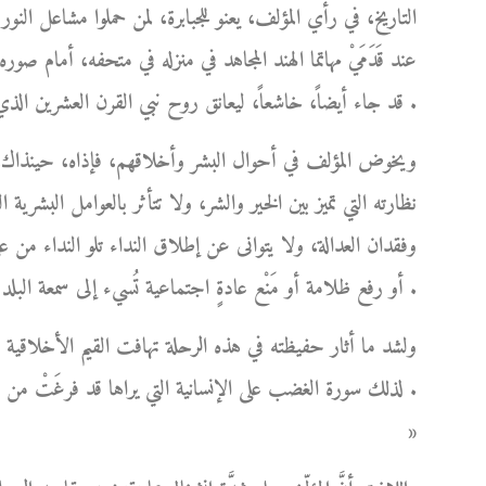
التاريخ، في رأي المؤلف، يعنو للجبابرة، لمن حملوا مشاعل الن
عند قَدَمَيْ مهاتما الهند المجاهد في منزله في متحفه، أمام
قد جاء أيضاً، خاشعاً، ليعانق روح نبي القرن العشرين الذي محضه حُبَّه المُطلق دون أي منازع .
ويخوض المؤلف في أحوال البشر وأخلاقهم، فإذاه، حينذاك، أش
نظارته التي تميز بين الخير والشر، ولا تتأثر بالعوامل البشري
وفقدان العدالة، ولا يتوانى عن إطلاق النداء تلو النداء من 
أو رفع ظلامة أو مَنْع عادةٍ اجتماعية تُسيء إلى سمعة البلد شعباً وحكومةً .
ولشد ما أثار حفيظته في هذه الرحلة تهافت القيم الأخلاقي
لذلك سورة الغضب على الإنسانية التي يراها قد فرغَتْ من 
»