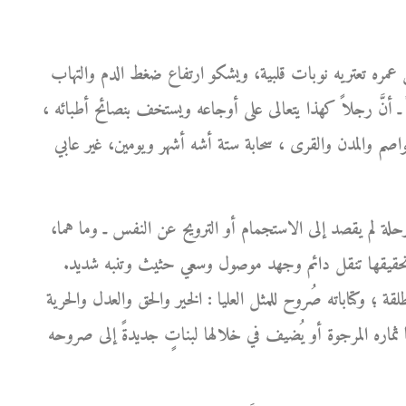
 عمره تعتريه نوبات قلبية، ويشكو ارتفاع ضغط الدم والتهاب
ً ـ أنَّ رجلاً كهذا يتعالى على أوجاعه ويستخف بنصائح أطبائه ،
لعواصم والمدن والقرى ، سحابة ستة أشه أشهر ويومين، غير عابي
حلة لم يقصد إلى الاستجمام أو الترويح عن النفس ـ وما هما،
ن تحقيقها تنقل دائم وجهد موصول وسعي حثيث وتنبه شديد.
لقة ؛ وكتاباته صُروح للمثل العليا : الخير والحق والعدل والحرية
ثماره المرجوة أو يُضيف في خلالها لبناتٍ جديدةً إلى صروحه