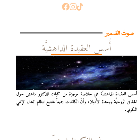
صوتُ الضمير
أُسس العقيدة الداهشيَّة
أُسس العقيدة الداهشيّة هي خلاصة موجزة من كتابات الدكتور داهش حول
الحقائق الروحيَّة ووحدة الأديان، وأنّ الكائنات جميعاً تخضع لنظام العدل الإلهي
الكوني.