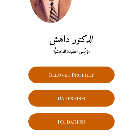
الدكتور داهش
مؤسِّس العقيدة الداهشيَّة
Beloved Prophet
Daheshism
Dr. Dahesh