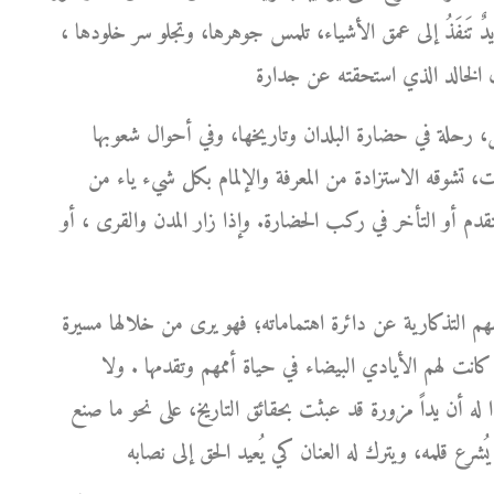
ها يدٌ تَنفَذُ إلى عمق الأشياء، تلمس جوهرها، وتجلو سر خلودها ،
، رحلة في حضارة البلدان وتاريخها، وفي أحوال شعوبها
ت، تشوقه الاستزادة من المعرفة والإلمام بكل شيء ياء من
التقدم أو التأخر في ركب الحضارة. وإذا زار المدن والقرى ، أو
هم التذكارية عن دائرة اهتماماته؛ فهو يرى من خلالها مسيرة
كانت لهم الأيادي البيضاء في حياة أممهم وتقدمها . ولا
بدا له أن يداً مزورة قد عبثت بحقائق التاريخ، على نحو ما صنع