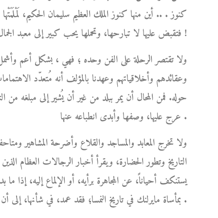
كنوز . .. أين منها كنوز الملك العظيم سليمان الحكيم، لَمْلَمَتْ
فتقبض عليها لا تبارحها، وتحملها يحب كبير إلى معبد الجمال الخالد الذي استحقته عن جدارة !
ولا تقتصر الرحلة على الفن وحده ؛ فهي ، بشكل أعم وأشمل
وعقائدهم وأخلاقياتهم وعهدنا بالمؤلف أنه مُتعدّد الاهتماما
حوله. فمن المحال أن يمر ببلد من غير أن يُشير إلى مبلغه من 
عرج عليها، وصفها وأبدى انطباعه عنها .
ولا تخرج المعابد والمساجد والقلاع وأضرحة المشاهير ومتاحف
التاريخ وتطور الحضارة، ويقرأ أخبار الرجالات العظام الذين 
يستنكف أحياناً، عن المجاهرة برأيه، أو الإلماع إليه، إذا ما 
بمأساة مايرلنك في تاريخ النمسا؛ فقد عمد، في شأنها، إلى أن يُشرع قلمه، ويترك له العنان كي يُعيد الحق إلى نصابه .