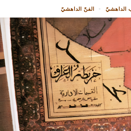
 الداهشيّ
الفنّ الداهشيّ