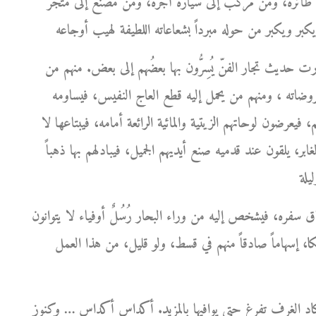
ى طائرة، ومن مركب إلى سيارة أجرة، ومن مصنع إلى متجر
ارت حديث تجار الفنّ يُسِرُّون بها بعضُهم إلى بعض. منهم من
روضاته ، ومنهم من يحمل إليه قطع العاج النفيس، فيساومه
 فيعرضون لوحاتهم الزيتية والمائية الرائعة أمامه، فيبتاعها لا
ر، يلقون عند قدميه صنع أيديهم الجميل، فيبادلهم بها ذهباً
ره، فيشخص إليه من وراء البحار رُسُلٌ أوفياء لا يتوانون
كا، إسهاماً صادقاً منهم في قسط، ولو قليل، من هذا العمل
كاد الغرف تفرغ حتى يوافيها بالمزيد. أكداس أكداس … وكنوز