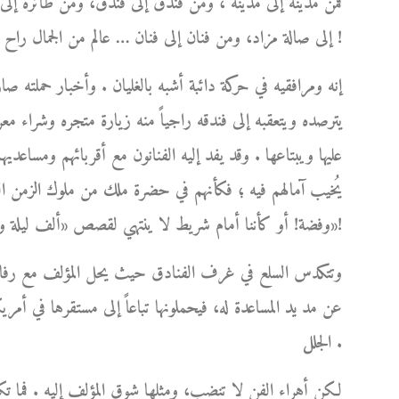
فمن مدينة إلى مدينة ، ومن فندق إلى فندق، ومن طائرة إل
إلى صالة مزاد، ومن فنان إلى فنان … عالم من الجمال راح يكبر ويكبر من حوله مبرداً بشعاعاته اللطيفة لهيب أوجاعه !
إنه ومرافقيه في حركة دائبة أشبه بالغليان . وأخبار حملته ص
يترصده ويتعقبه إلى فندقه راجياً منه زيارة متجره وشراء مع
عليها ويبتاعها . وقد يفد إليه الفنانون مع أقربائهم ومساعديهم،
يُخيب آمالهم فيه ؛ فكأنهم في حضرة ملك من ملوك الزمن الغاب
وفضة! أو كأننا أمام شريط لا ينتهي لقصص «ألف ليلة وليلة»!
وتتكدس السلع في غرف الفنادق حيث يحل المؤلف مع رفاق سف
عن مد يد المساعدة له، فيحملونها تباعاً إلى مستقرها في أمري
الجلل .
لكن أهراء الفن لا تنضب، ومثلها شوق المؤلف إليه . فما ت