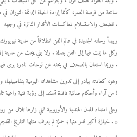
. وبعد انطواء نصف قرن ، وبالرغم من كل المثبطات ، بقي و
سانحة من فرصة العمر، كأنما إرادة الحياة الدائمة الثوران في 
للضعف والاستسلام لمعاكسات الأقدار الثائرة في وجهه .
ويبدأ رحلته الجديدة في عالم الفن انطلاقاً من مدينة نيوي
وكل ما يمت فيها إلى الفن بصلة . ولا يني يبحث من مدينة إلى
وربما استعان بالصحف في بحثه عن لوحات نادرة يرى فيها تفرداً وإبداعاً، فيُعلن فيها عن رغبته في ابتياعها .
وهو، كعادته يبادر إلى تدوين مشاهداته اليومية بتفاصيلها، وت
من آراء وأحكام صائبة نافذة تستند إلى رؤية فنية واعية ثابتة، نابعة من ذوقه الفني الرفيع وطول باعه في شؤون الفن !
وعلى امتداد المدن الهندية والأوروبية التي زارها تلال من روا
لحيازة أكبر قدر منها ؛ حملةٍ لم يعرف مثلها التاريخ القديم أو الحديث، بلغت ذروتها في بلاد الهند العريقة بفنونها الجميلة . »