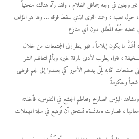
ور غير وجلين في وجه جحافل الظلام . ولقد رآه هناك، منحنياً
 صوره، حول نصبه ، وعند الثرى الذي سقط فوقه … وها هو المؤلف
َدُّ ما يكون إيلاماً . فهو ينظر إلى المجتمعات من خلال
ة السخيفة ، فنراه يطرب لأدنى بارقة خير، ويألم لتعاظم الشر
على صفحات كتابه لِمَنْ بيدهم الأمور كي يعمدوا إلى لجم فوضى
ة ومشاهد البؤس الصارخ وتعاظم الجشع في النفوس، فأخذته
معانيها ، فصارت «مدنسة» تستحق أن تُوضع في سلة المهملات .