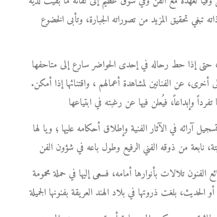
فيا لعهده مع الفن وفي شوق عظيم إلى لقائه ما بقيت لديه
ذاته تبغي تحقيق المزيد من تصوراته الجبارة، وتأبى الخضوع
ورك، حتى إذا حط رحاله في إحدى الحواضر سارع إلى متاحفها
 أخرى، عن الفنانين لمشاهدة أعمالهم ، واقتنائها إذا أمكن.
سجيل آرائه في الآثار الفنية وإطلاق أحكامه عليها ؛ ويا لها
ئع الفنون تلالات بأنوارها أمامه، فسعى إليها في حملة محمومة