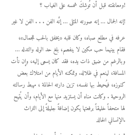
ومعانقته قبل أن تُوشِكَ شمسه على الغياب ؟!
إنه الجمال … إنه صورته المثلى … إنَّه الفن . . . الفن لا غير!
عرفه في مطلع صباه، وكان قلبه «يخفق بالحب للجمال»،
فقام بينهما حب مكين لا ينفصم، بلغ حد الوله والتدله …
وبالرغم من ضيق ذات يده، فقد كان يسعى إليه، وإن نأت
المسافة، لينعم في ظلاله. وتمكنه الأيام من امتلاك بعض
كنوزه، فيُحيط بها نفسه، تزين دارته الحالمة ، مهبط رسالته
الروحية . وكانت مناه أن يستزيد منها مع الأيام، وأن يُتيح
لها متحفاً خليقاً برفعتها يكون إضافةً جليلةً إلى التراث
الإنساني الخالد.