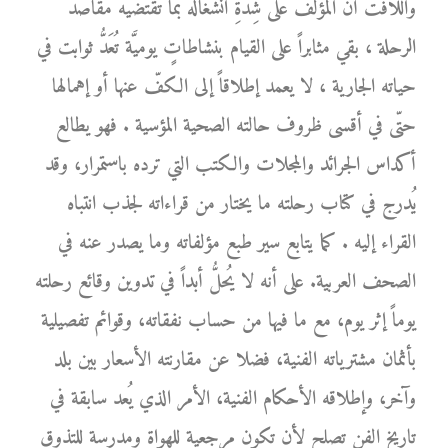
واللافت أنَّ المؤلّف على شِدَّةِ انشغاله بما تقتضيه مقاصد
الرحلة ، بقي مثابراً على القيام بنشاطاتٍ يوميَّة تُعَدُّ ثوابت في
حياته الجارية ، لا يعمد إطلاقاً إلى الكفّ عنها أو إهمالها
حتّى في أقسى ظروف حالته الصحية المؤسية . فهو يطالع
أكداس الجرائد والمجلات والكتب التي ترده باستمرار، وقد
يُدرج في كتاب رحلته ما يختار من قراءاته لجذب انتباه
القراء إليه . كما يتابع سير طبع مؤلفاته وما يصدر عنه في
الصحف العربية. على أنه لا يُحلُّ أبداً في تدوين وقائع رحلته
يوماً إثر يوم، مع ما فيها من حساب نفقاته، وقوائم تفصيلية
بأثمان مشترياته الفنية، فضلا عن مقارنته الأسعار بين بلد
وآخر، وإطلاقه الأحكام الفنية، الأمر الذي يُعد سابقة في
تاريخ الفن تصلح لأن تكون مرجعية للهواة ومدرسة للتذوق