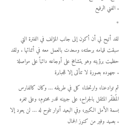
الفني الرفيع .
*
لقد أتيح لي أن أكون إلى جانب المؤلف في الفترة التي
سبقت قيامه برحلته، وسعدت بالعمل معه في أثنائها . ولقد
حظيت برؤيته وهو يتشامخ على أوجاعه دائباً على مواصلة
جهوده بصورة لا تتأتى إلا للجبابرة .
ثم توادعنا، وارتحلنا، كل في طريقه … وكان كالفارس
المُظفّر المثقل بالجراح، على جبينه قدر محتوم، وعلى ثغره
بسمة الأمل الكبير، وفي البعيد أنوار تلوح له … لن يعود إلا
بصيد وفير من كنوز الجمال .