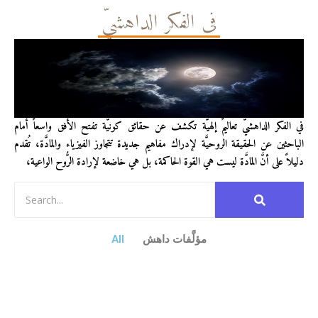
في الفكر الداهشيّ
في الفكر الداهشيّ تعاليمٌ إلهيَّة تكشف عن حقائق كونيَّة تفتح الأفق واسعاً أمام
الباحثين عن الحقيقة الروحيَّة لإدراك مفاهيم جديدة تتجاوز الفيزياء والمادَّة، تُقدم
دليلاً على أنَّ المادَّة ليست هي القوة الحاكمة، بل هي خاضعة لإرادة الرُّوح الواعية،
مؤلَّفات داهش
All