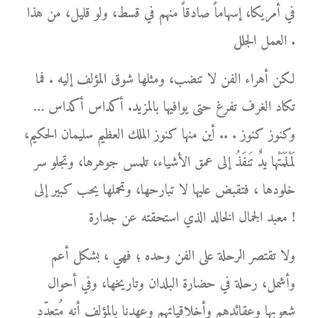
في أمريكا، إسهاماً صادقاً منهم في قسط، ولو قليل، من هذا
العمل الجلل .
لكن أهراء الفن لا تنضب، ومثلها شوق المؤلف إليه . فما
تكاد الغرف تفرغ حتى يوافيها بالمزيد. أكداس أكداس …
وكنوز كنوز . .. أين منها كنوز الملك العظيم سليمان الحكيم،
لَمْلَمَتْها يدٌ تَنفَذُ إلى عمق الأشياء، تلمس جوهرها، وتجلو سر
خلودها ، فتقبض عليها لا تبارحها، وتحملها يحب كبير إلى
معبد الجمال الخالد الذي استحقته عن جدارة !
ولا تقتصر الرحلة على الفن وحده ؛ فهي ، بشكل أعم
وأشمل، رحلة في حضارة البلدان وتاريخها، وفي أحوال
شعوبها وعقائدهم وأخلاقياتهم وعهدنا بالمؤلف أنه مُتعدّد