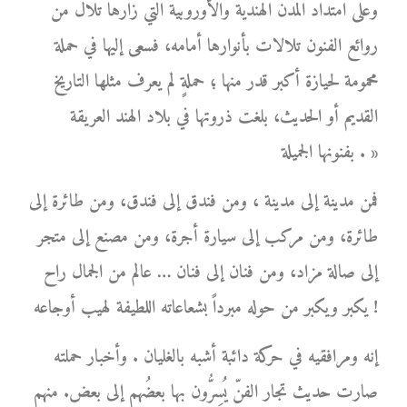
وعلى امتداد المدن الهندية والأوروبية التي زارها تلال من
روائع الفنون تلالات بأنوارها أمامه، فسعى إليها في حملة
محمومة لحيازة أكبر قدر منها ؛ حملةٍ لم يعرف مثلها التاريخ
القديم أو الحديث، بلغت ذروتها في بلاد الهند العريقة
بفنونها الجميلة . »
فمن مدينة إلى مدينة ، ومن فندق إلى فندق، ومن طائرة إلى
طائرة، ومن مركب إلى سيارة أجرة، ومن مصنع إلى متجر
إلى صالة مزاد، ومن فنان إلى فنان … عالم من الجمال راح
يكبر ويكبر من حوله مبرداً بشعاعاته اللطيفة لهيب أوجاعه !
إنه ومرافقيه في حركة دائبة أشبه بالغليان . وأخبار حملته
صارت حديث تجار الفنّ يُسِرُّون بها بعضُهم إلى بعض. منهم