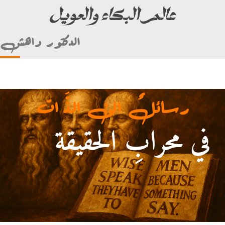
عالم البكاء والعويل
الدكتور داهش
رسائلٌ الى الذَّ ات
في محرابِ الحقيقة
لأمام علي بن أبي طالب)