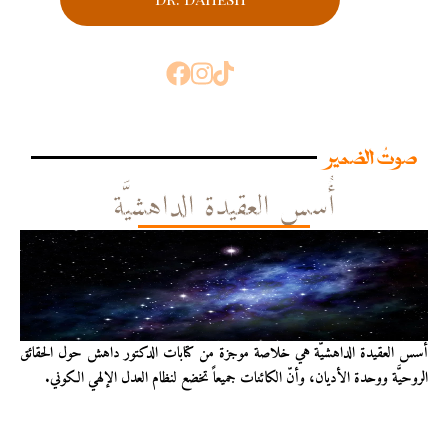
صوتُ الضمير
أُسس العقيدة الداهشيَّة
أُسس العقيدة الداهشيّة هي خلاصة موجزة من كتابات الدكتور داهش حول الحقائق
الروحيَّة ووحدة الأديان، وأنّ الكائنات جميعاً تخضع لنظام العدل الإلهي الكوني.