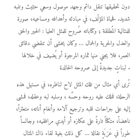
دون تحقيقها تنقل دائم وجهد موصول وسعي حثيث وتنبه
شديد. فحياة المؤلّف، في مبادئه وأهدافه ومساعيه، صورة
للمثالية المُطلقة ؛ وكتاباته صُروح للمثل العليا : الخير والحق
والعدل والحرية والجمال … وكان يخشى أن تنقضي دقائق
العمر، فلا يجني منها ثماره المرجوة أو يُضيف في خلالها
لبناتٍ جديدةً إلى صروحه الخالدة .
تُرى أي مثال من تلك المثل لاح لناظره، في مستهل هذه
الرحلة، فملك عليه روحه وحسَّه ، وسلبه لبه وعقله، فمشى
إليه على جراحات قلبه وترجيع آلامه وأنغام أناته، متعثراً،
ناهضاً، متكئاً تارةً على عكازه أو أيدي مرافقيه، وجالساً
طوراً في عَرَبَةٍ نقالة … كل ذلك بغية لقاء ذاك المثال