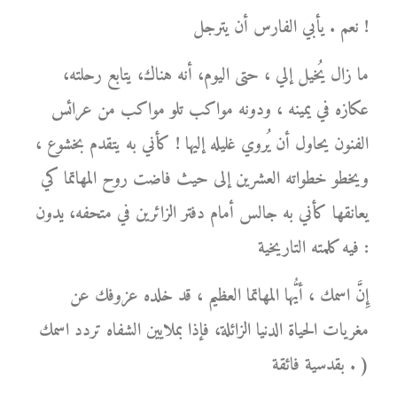
نعم . يأبي الفارس أن يترجل !
ما زال يُخيل إلي ، حتى اليوم، أنه هناك، يتابع رحلته،
عكازه في يمينه ، ودونه مواكب تلو مواكب من عرائس
الفنون يحاول أن يُروي غليله إليها ! كأني به يتقدم بخشوع ،
ويخطو خطواته العشرين إلى حيث فاضت روح المهاتما كي
يعانقها كأني به جالس أمام دفتر الزائرين في متحفه، يدون
فيه كلمته التاريخية :
إِنَّ اسمك ، أيُّها المهاتما العظيم ، قد خلده عزوفك عن
مغريات الحياة الدنيا الزائلة، فإذا بملايين الشفاه تردد اسمك
بقدسية فائقة . )