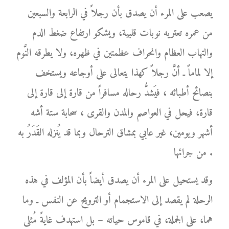
يصعب على المرء أن يصدق بأن رجلاً في الرابعة والسبعين
من عمره تعتريه نوبات قلبية، ويشكو ارتفاع ضغط الدم
والتهاب العظام وانحراف عظمتين في ظهره، ولا يطرقه النَّوم
إلا لماماً ـ أنَّ رجلاً كهذا يتعالى على أوجاعه ويستخف
بنصائح أطبائه ، فيَشدُّ رحاله مسافراً من قارة إلى قارة إلى
قارة، فيحل في العواصم والمدن والقرى ، سحابة ستة أشه
أشهر ويومين، غير عابي بمشاق الترحال وبما قد يُنزله القَدَرُ به
من جرائها .
وقد يستحيل على المرء أن يصدق أيضاً بأن المؤلف في هذه
الرحلة لم يقصد إلى الاستجمام أو الترويح عن النفس ـ وما
هما، على الجملة، في قاموس حياته – بل استهدف غايةً مُثلى