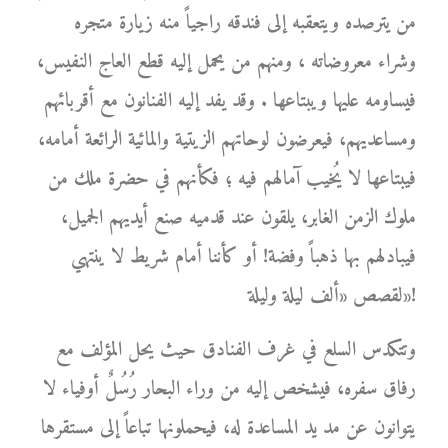
من يترصده ويتعقبه إلى فندقه راجياً منه زيارة متجره
وشراء معروضاته ، ومنهم من يحمل إليه قطع العاج النفيس،
فيساومه عليها ويبتاعها . وقد يفد إليه الفنانون مع أقربائهم
ومساعديهم، فيعرضون لوحاتهم الزيتية والمائية الرائعة أمامه،
فيبتاعها لا يُخيب آمالهم فيه ؛ فكأنهم في حضرة ملك من
ملوك الزمن الغابر، يلقون عند قدميه صنع أيديهم الجميل،
فيبادلهم بها ذهباً وفضة! أو كأننا أمام شريط لا ينتهي
لقصص «ألف ليلة وليلة»!
وتتكدس السلع في غرف الفنادق حيث يحل المؤلف مع
رفاق سفره، فيشخص إليه من وراء البحار رُسُلٌ أوفياء لا
يتوانون عن مد يد المساعدة له، فيحملونها تباعاً إلى مستقرها