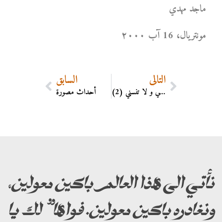
ماجد مهدي
مونتریال، 16 آب ۲۰۰۰
التالي
السابق
أذكرني و لا تنسني (2)
أحداث مصورة
نأتي الى هذا العالم باكين معولين،
ونغادره باكين معولين. فواها” لك يا