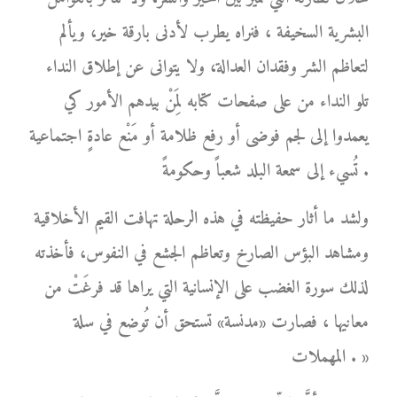
البشرية السخيفة ، فنراه يطرب لأدنى بارقة خير، ويألم
لتعاظم الشر وفقدان العدالة، ولا يتوانى عن إطلاق النداء
تلو النداء من على صفحات كتابه لِمَنْ بيدهم الأمور كي
يعمدوا إلى لجم فوضى أو رفع ظلامة أو مَنْع عادةٍ اجتماعية
تُسيء إلى سمعة البلد شعباً وحكومةً .
ولشد ما أثار حفيظته في هذه الرحلة تهافت القيم الأخلاقية
ومشاهد البؤس الصارخ وتعاظم الجشع في النفوس، فأخذته
لذلك سورة الغضب على الإنسانية التي يراها قد فرغَتْ من
معانيها ، فصارت «مدنسة» تستحق أن تُوضع في سلة
المهملات . »