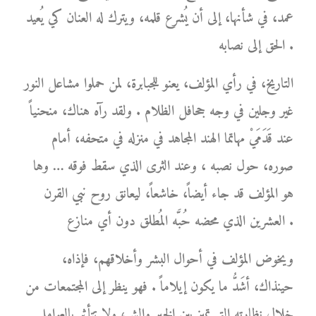
عمد، في شأنها، إلى أن يُشرع قلمه، ويترك له العنان كي يُعيد
الحق إلى نصابه .
التاريخ، في رأي المؤلف، يعنو للجبابرة، لمن حملوا مشاعل النور
غير وجلين في وجه جحافل الظلام . ولقد رآه هناك، منحنياً
عند قَدَمَيْ مهاتما الهند المجاهد في منزله في متحفه، أمام
صوره، حول نصبه ، وعند الثرى الذي سقط فوقه … وها
هو المؤلف قد جاء أيضاً، خاشعاً، ليعانق روح نبي القرن
العشرين الذي محضه حُبَّه المُطلق دون أي منازع .
ويخوض المؤلف في أحوال البشر وأخلاقهم، فإذاه،
حينذاك، أشَدُّ ما يكون إيلاماً . فهو ينظر إلى المجتمعات من
خلال نظارته التي تميز بين الخير والشر، ولا تتأثر بالعوامل