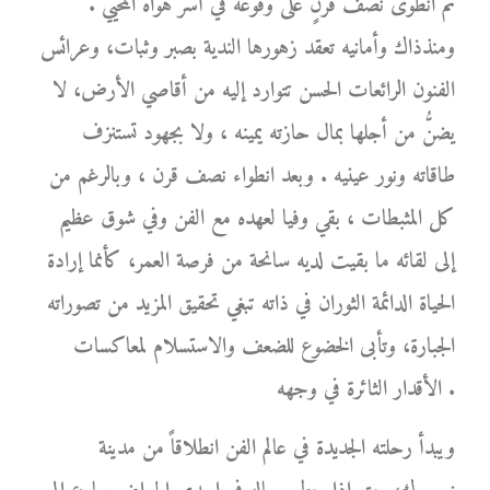
ثم انطوى نصف قرنٍ على وقوعه في أسر هواه المحيي .
ومنذذاك وأمانيه تعقد زهورها الندية بصبر وثبات، وعرائس
الفنون الرائعات الحسن تتوارد إليه من أقاصي الأرض، لا
يضنُّ من أجلها بمال حازته يمينه ، ولا بجهود تستنزف
طاقاته ونور عينيه . وبعد انطواء نصف قرن ، وبالرغم من
كل المثبطات ، بقي وفيا لعهده مع الفن وفي شوق عظيم
إلى لقائه ما بقيت لديه سانحة من فرصة العمر، كأنما إرادة
الحياة الدائمة الثوران في ذاته تبغي تحقيق المزيد من تصوراته
الجبارة، وتأبى الخضوع للضعف والاستسلام لمعاكسات
الأقدار الثائرة في وجهه .
ويبدأ رحلته الجديدة في عالم الفن انطلاقاً من مدينة