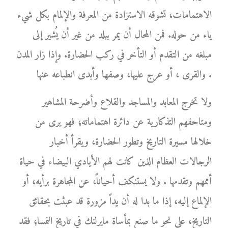
الاهتمامات، تشوقه الاستزادة من المعرفة والإلمام بكل شيء
ياء من حوله. فمن المحال أن يمر ببلد من غير أن يُشير إلى
مبلغه من التقدم أو التأخر في ركب الحضارة. وإذا زار المدن
والقرى ، أو عرج عليها، وصفها وأبدى انطباعه عنها .
ولا تخرج المعابد والمساجد والقلاع وأضرحة المشاهير
ومتاحفهم التذكارية عن دائرة اهتماماته؛ فهو يرى من
خلالها مسيرة التاريخ وتطور الحضارة، ويقرأ أخبار
الرجالات العظام الذين كانت لهم الأيادي البيضاء في حياة
أممهم وتقدمها . ولا يستنكف أحياناً، عن المجاهرة برأيه، أو
الإلماع إليه، إذا ما بدا له أن يداً مزورة قد عبثت بحقائق
التاريخ، على نحو ما صنع بمأساة مايرلنك في تاريخ النمسا؛ فقد