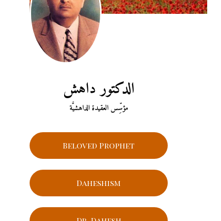
الدكتور داهش
مؤسِّس العقيدة الداهشيَّة
Beloved Prophet
Daheshism
Dr. Dahesh