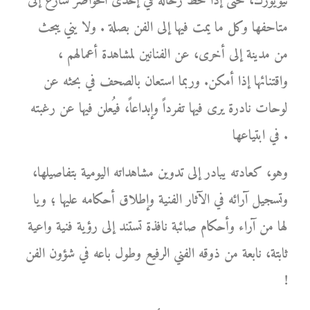
نيويورك، حتى إذا حط رحاله في إحدى الحواضر سارع إلى
متاحفها وكل ما يمت فيها إلى الفن بصلة . ولا يني يبحث
من مدينة إلى أخرى، عن الفنانين لمشاهدة أعمالهم ،
واقتنائها إذا أمكن. وربما استعان بالصحف في بحثه عن
لوحات نادرة يرى فيها تفرداً وإبداعاً، فيُعلن فيها عن رغبته
في ابتياعها .
وهو، كعادته يبادر إلى تدوين مشاهداته اليومية بتفاصيلها،
وتسجيل آرائه في الآثار الفنية وإطلاق أحكامه عليها ؛ ويا
لها من آراء وأحكام صائبة نافذة تستند إلى رؤية فنية واعية
ثابتة، نابعة من ذوقه الفني الرفيع وطول باعه في شؤون الفن
!